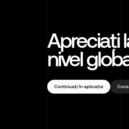
Apreciați l
nivel globa
Continuați în aplicație
Consu