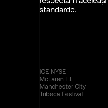
respectăm aceleași
standarde.
ICE NYSE
 la Campionatul
Partener oficial al
McLaren F1
ouă sezoane
cluburi din lume.
.
Manchester City
Tribeca Festival