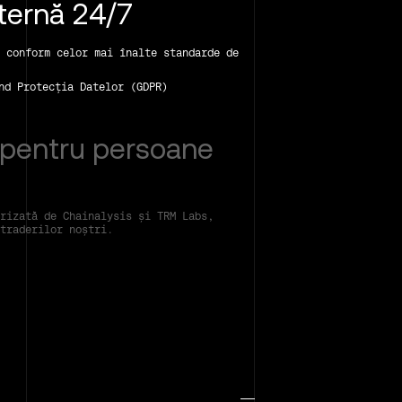
nternă 24/7
 conform celor mai înalte standarde de
nd Protecția Datelor (GDPR)
 pentru persoane
rizată de Chainalysis și TRM Labs,
traderilor noștri.