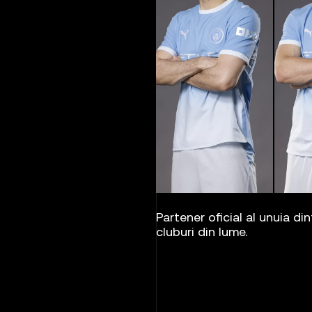
 unuia dintre cele mai urmărite
Sponsor pr
scurtmetr