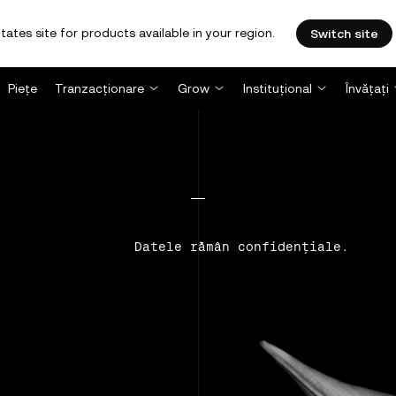
tates site for products available in your region.
Switch site
Piețe
Tranzacționare
Grow
Instituțional
Învățați
Datele rămân confidențiale.