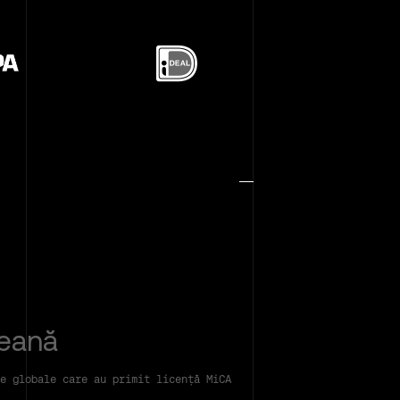
peană
e globale care au primit licență MiCA