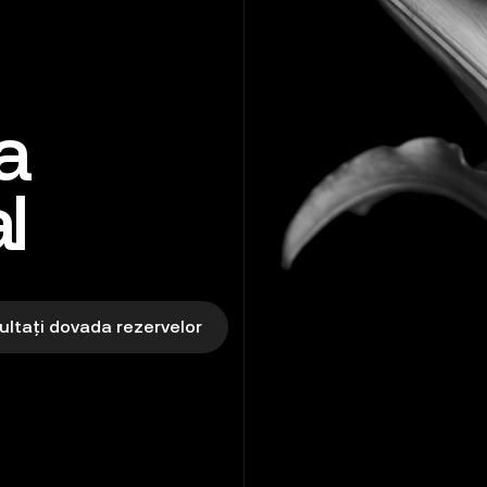
a
l
ltați dovada rezervelor