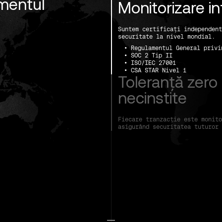
mentul
Monitorizare i
Suntem certificați independent
securitate la nivel mondial.
• Regulamentul General privi
• SOC 2 Tip II
• ISO/IEC 27001
• CSA STAR Nivel 1
Toleranță zero
necinstite
Fiecare tranzacție este monito
asigurând securitatea tuturor 