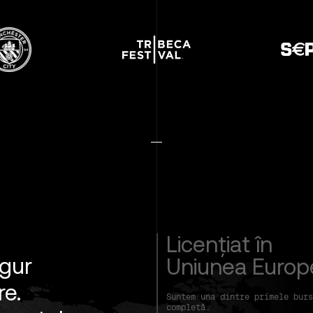
Licențiat în
igur
Uniunea Euro
re.
Suntem una dintre primele burs
completă.