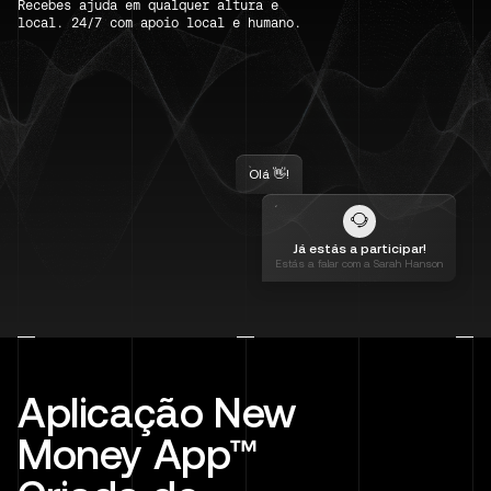
Recebes ajuda em qualquer altura e
local. 24/7 com apoio local e humano.
Olá 👋!
Já estás a participar!
Estás a falar com a Sarah Hanson
Aplicação New
Money App™