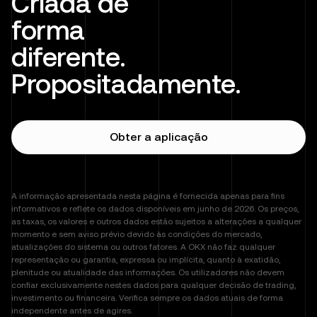
Criada de
forma
diferente.
Propositadamente.
Obter a aplicação
A informação apresentada nesta página é fornecida apenas para fins
informativos e reflete os dados disponíveis em junho de 2026. Os preços,
as taxas, os valores e outros dados estão sujeitos a alterações a qualquer
momento e sem aviso prévio devido às condições do mercado,
atualizações do sistema ou outros fatores. A OKX não faz qualquer
representação ou garantia, expressa ou implícita, quanto à exatidão,
plenitude ou atualidade das informações. Os utilizadores não devem
confiar exclusivamente nestes dados para qualquer decisão de trading,
investimento ou financeira. Verifica sempre os dados atuais de forma
independente antes de agires.