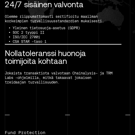
24/7 sisäinen valvonta
Olemme riippumattomasti sertifioitu maailman
korkeimpien turvallisuusstandardien mukaisesti.
• Yleinen tietosuoja-asetus (GDPR)
• SOC 2 tyyppi II
• ISO/IEC 27001
• CSA STAR -taso 1
Nollatoleranssi huonoja
toimijoita kohtaan
Jokaista transaktiota valvotaan Chainalysis- ja TRM
Labs -ohjelmilla, mitkä takaavat jokaisen
treidaajan turvallisuuden.
Fund Protection