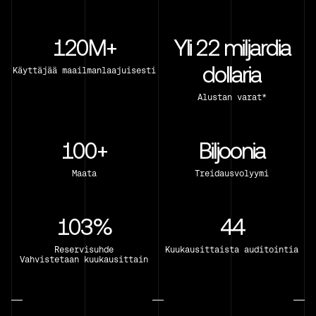
120M+
Yli 22 miljardia
dollaria
Käyttäjää maailmanlaajuisesti
Alustan varat*
100+
Biljoonia
Maata
Treidausvolyymi
103%
44
Reservisuhde
Kuukausittaista auditointia
Vahvistetaan kuukausittain