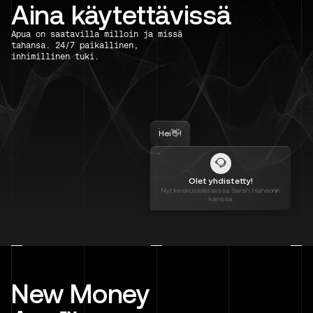
Aina käytettävissä
Apua on saatavilla milloin ja missä
tahansa. 24/7 paikallinen,
inhimillinen tuki.
Hei👋!
Olet yhdistetty!
Nyt keskustelemassa Sarah Hansonin
kanssa
New Money