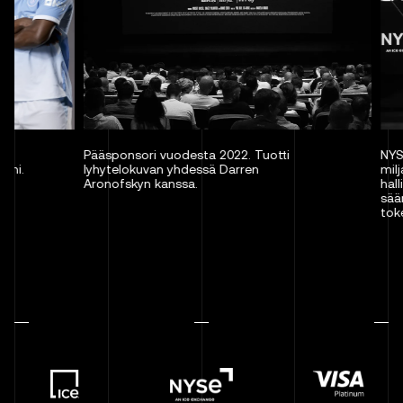
Pääsponsori vuodesta 2022. Tuotti
NYSE:n omistaja
lyhytelokuvan yhdessä Darren
miljardin dollarin
Aronofskyn kanssa.
hallitukseemm
säänneltyjä kry
tokenisoituja N