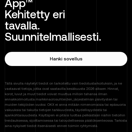
App™
Kehitetty eri
tavalla.
Suunnitelmallisesti.
Hanki sovellus
Tällä sivulla näytetyt tiedot on tarkoitettu vain tiedotustarkoituksiin, ja ne
vastaavat tietoja, jotka ovat saatavilla kesäkuusta 2026 alkaen. Hinnat,
korot, luvut ja muut tiedot voivat muuttua milloin tahansa ilman
ennakkoilmoitusta markkinaolosuhteiden, järjestelmän päivitysten tai
muiden tekijöiden vuoksi. OKX ei anna mitään nimenomaisia tai epäsuoria
vakuuksia tai takuita tietojen tarkkuudesta, täydellisyydestä tai
ajankohtaisuudesta. Käyttäjien ei pitäisi luottaa pelkästään näihin tietoihin
treidauksessa, sijoittamisessa tai taloudellisessa päätöksenteossa. Tarkista
aina nykyiset tiedot itsenäisesti ennen toimiin ryhtymistä.