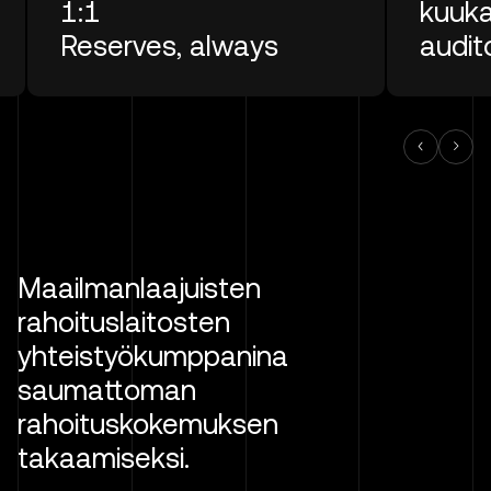
1:1
kuuka
Reserves, always
audit
Maailmanlaajuisten
rahoituslaitosten
yhteistyökumppanina
saumattoman
rahoituskokemuksen
takaamiseksi.