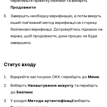
перегляньте примітку безпеки та виберіть
Продовжити
Завершіть необхідну верифікацію, а потім введіть
інший пов’язаний метод верифікації на сторінці
безпекової верифікації. Дотримуйтесь підказок на
екрані, щоб продовжити, доки процес не буде
завершено.
Статус входу
Відкрийте застосунок OKX і перейдіть до
Меню
Виберіть
Налаштування акаунту
та перейдіть
до
Безпеки
У розділі
Методи аутентифікації
виберіть