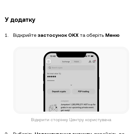
У додатку
Відкрийте
застосунок OKX
та оберіть
Меню
Відкрити сторінку Центру користувача