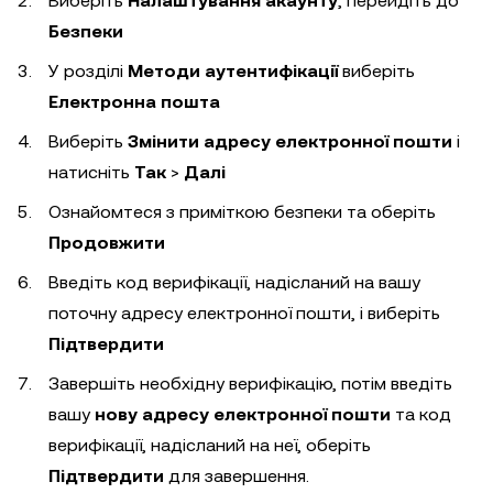
Виберіть
Налаштування акаунту
, перейдіть до
Безпеки
У розділі
Методи аутентифікації
виберіть
Електронна пошта
Виберіть
Змінити адресу електронної пошти
і
натисніть
Так
>
Далі
Ознайомтеся з приміткою безпеки та оберіть
Продовжити
Введіть код верифікації, надісланий на вашу
поточну адресу електронної пошти, і виберіть
Підтвердити
Завершіть необхідну верифікацію, потім введіть
вашу
нову адресу електронної пошти
та код
верифікації, надісланий на неї, оберіть
Підтвердити
для завершення.