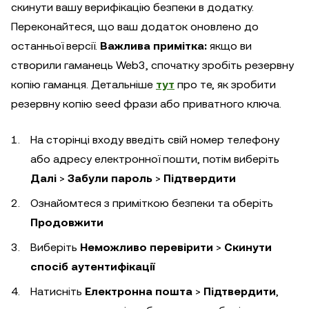
скинути вашу верифікацію безпеки в додатку.
Переконайтеся, що ваш додаток оновлено до
останньої версії.
Важлива примітка:
якщо ви
створили гаманець Web3, спочатку зробіть резервну
копію гаманця. Детальніше
тут
про те, як зробити
резервну копію seed фрази або приватного ключа.
На сторінці входу введіть свій номер телефону
або адресу електронної пошти, потім виберіть
Далі
>
Забули пароль
>
Підтвердити
Ознайомтеся з приміткою безпеки та оберіть
Продовжити
Виберіть
Неможливо перевірити
>
Скинути
спосіб аутентифікації
Натисніть
Електронна пошта
>
Підтвердити
,