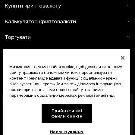
Купити криптовалюту
Калькулятор криптовалюти
Торгувати
Ми використовуємо файли cookie, щоб дозволити нашому
сайту працювати належним чином, персоналізувати
контент і рекламу, надавати функції соціальних мереж і
аналізувати наш трафік. Ми також ділимося інформацією
про використання вами нашого сайту з нашими
партнерами в соціальних мережах, рекламі і аналітиці.
OKX Europe Limited, що працює під торговою
назвою OKX, тепер є криптоактивною торгівельною
Прийняти всі
платформою, авторизованою Управлінням
файли сookie
фінансових послуг Мальти (MFSA) як постачальник
криптоактивних послуг відповідно до статті 28
Закону про криптоактиви (розділ 647
Налаштування