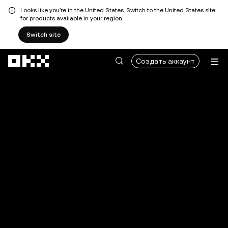
Looks like you're in the United States. Switch to the United States site
for products available in your region.
Switch site
Перейти к основному контенту
Создать аккаунт