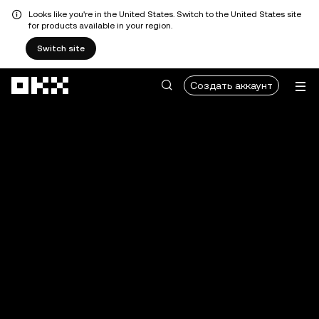
Looks like you're in the United States. Switch to the United States site
for products available in your region.
Switch site
Перейти к основному контенту
Создать аккаунт