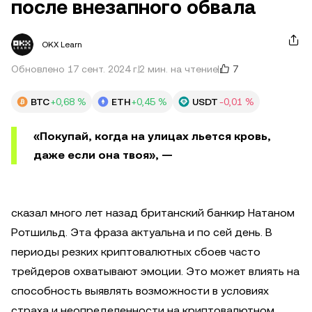
после внезапного обвала
OKX Learn
7
Обновлено 17 сент. 2024 г.
2 мин. на чтение
BTC
+0,68 %
ETH
+0,45 %
USDT
-0,01 %
«Покупай, когда на улицах льется кровь,
даже если она твоя», —
сказал много лет назад британский банкир Натаном
Ротшильд. Эта фраза актуальна и по сей день. В
периоды резких криптовалютных сбоев часто
трейдеров охватывают эмоции. Это может влиять на
способность выявлять возможности в условиях
страха и неопределенности на криптовалютном