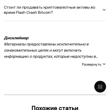
Стоит ли продавать криптовалютные активы во
время Flash Crash Bitcoin?
Дисклеймер
Материалы предоставлены исключительно в
ознакомительных целях и могут включать
информацию о продуктах, которые недоступны в
вашем регионе. Они не являются инвестиционным
Развернуть
советом или рекомендацией, предложением или
приглашением к покупке, продаже или удержанию
криптовалюты / цифровых активов, советом в
финансовой, бухгалтерской, юридической или
налоговой сфере. Криптовалютные и цифровые
активы, в том числе стейблкоины, сопряжены с
высокими рисками и подвержены сильным ценовым
Похожие статьи