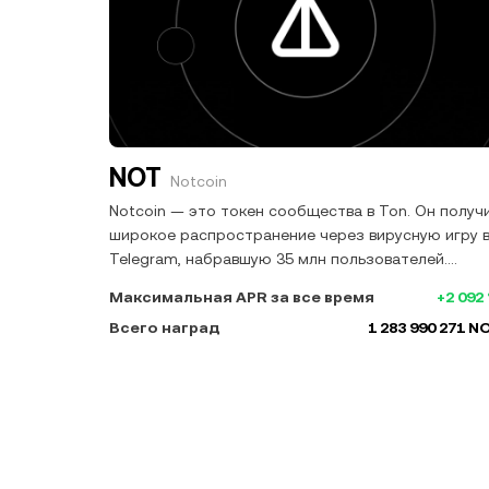
NOT
Notcoin
Notcoin — это токен сообщества в Ton. Он получ
широкое распространение через вирусную игру 
Telegram, набравшую 35 млн пользователей.
Текущая фаза сосредоточена на создании
Максимальная APR за все время
+2 092
экосистемы вокруг NOT, включая игровую
Всего наград
1 283 990 271 N
платформу и инструменты для исследования
проектов web3.