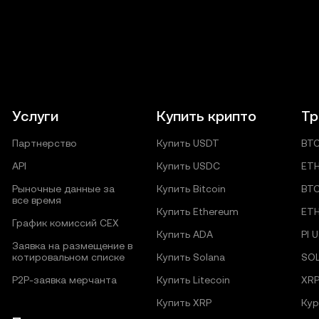
Услуги
Купить крипто
Тр
Партнерство
Купить USDT
BT
API
Купить USDC
ET
Рыночные данные за
Купить Bitcoin
BT
все время
Купить Ethereum
ET
График комиссий CEX
Купить ADA
PI 
Заявка на размещение в
котировальном списке
Купить Solana
SO
P2P‑заявка мерчанта
Купить Litecoin
XR
Купить XRP
Кур