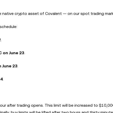
 native crypto asset of Covalent — on our spot trading mar
 schedule:
2
.
C on June 23
.
 June 23
.
24
.
hour after trading opens. This limit will be increased to $10,00
nally, buy limits will be lifted after two hours and thirty minute