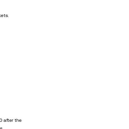
kets.
0 after the
s.