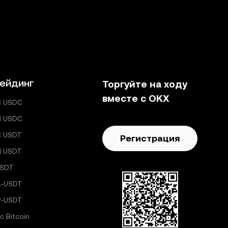
ейдинг
Торгуйте на ходу
вместе с OKX
C USDC
H USDC
C USDT
Регистрация
H USDT
USDT
L-USDT
P-USDT
с Bitcoin