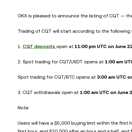
OKX is pleased to announce the listing of CQT — the
Trading of CQT will start according to the following
1.
CQT deposits
open at
11:00 pm UTC on June 2
2. Spot trading for
CQT/USDT
opens at
1:00 am UT
Spot trading for
CQT/BTC
opens at
3:00 am UTC on
3. CQT withdrawals open at
1:00 am UTC on June 
Note:
Users will have a $5,000 buying limit within the first 
first hour, and $20,000 after an hour and a half, and fi