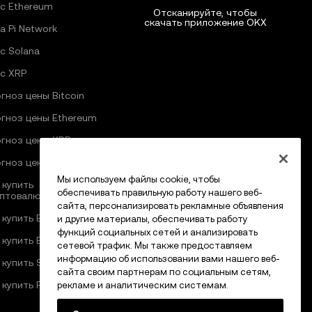
с Ethereum
Отсканируйте, чтобы
скачать приложение OKX
а Pi Network
с Solana
с XRP
гноз цены Bitcoin
гноз цены Ethereum
гноз цены XRP
гноз цены Pi Network
Мы используем файлы cookie, чтобы
 купить
обеспечивать правильную работу нашего веб-
птовалюту
сайта, персонализировать рекламные объявления
 купить Bitcoin
и другие материалы, обеспечивать работу
функций социальных сетей и анализировать
 купить Ethereum
сетевой трафик. Мы также предоставляем
информацию об использовании вами нашего веб-
 купить Solana
сайта своим партнерам по социальным сетям,
 купить Pi Network
рекламе и аналитическим системам.