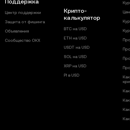
Поддержка
Кур
Крипто-
Цен
Центр поддержки
калькулятор
Кур
Защита от фишинга
BTC на USD
Кур
Объявления
ETH на USD
Про
Сообщество ОКХ
USDT на USD
Про
SOL на USD
Про
XRP на USD
Про
PI в USD
Как
кри
Как
Как
Как
Как