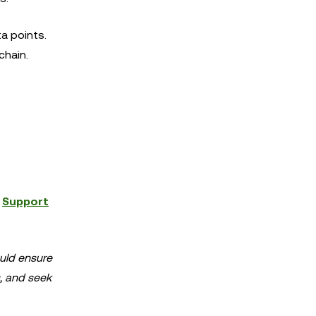
a points.
chain.
e
Support
ould ensure
s, and seek