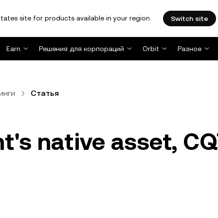
tates site for products available in your region.
Switch site
Earn
Решения для корпораций
Orbit
Разное
инги
Статья
t's native asset, CQ