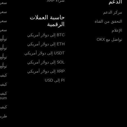
شراء XRP
الدعم
سعر hereum
سعر  Network
مركز الدعم
حاسبة العملات
سعر olana
التحقق من القناة
الرقمية
سعر RP
الإعلام
BTC إلى دولار أمريكي
توقُّع ا
تواصَل مع OKX
ETH إلى دولار أمريكي
توقُّع ا
USDT إلى دولار أمريكي
توقُّع 
SOL إلى دولار أمريكي
توقُّع سع
XRP إلى دولار أمريكي
كيفية
PI إلى USD
كيفية 
كيفي
reum
كيفية 
طريقة ش