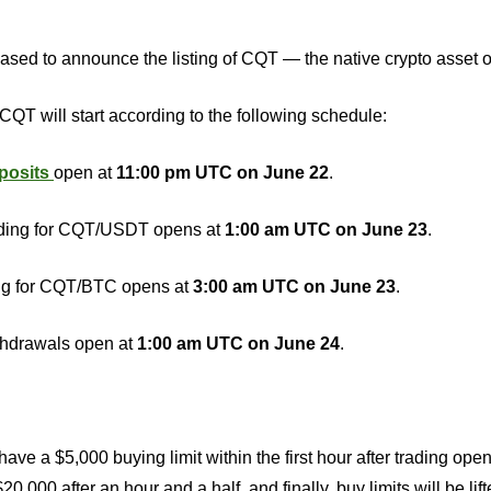
ased to announce the listing of CQT — the native crypto asset o
 CQT will start according to the following schedule:
posits
open at
11:00 pm UTC on June 22
.
ding for
CQT/USDT
opens at
1:00 am UTC on June 23
.
ng for
CQT/BTC
opens at
3:00 am UTC on June 23
.
thdrawals open at
1:00 am UTC on June 24
.
have a $5,000 buying limit within the first hour after trading opens
20,000 after an hour and a half, and finally, buy limits will be lif