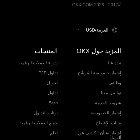
©2017 - 2026 OKX.COM
العربية/USD
المزيد حول OKX
المنتجات
نبذة عنا
شراء العملات الرقمية
إشعار خصوصية المُرشَّح
تداول P2P
وظائف
تحويل
تواصل معنا
تداول
شروط الخدمة
Earn
إشعار الخصوصية
بوتات التداول
بيانات الإفصاح
جميع العملات الرقمية
إشعار بشأن الكشف عن
تعلم
الفساد