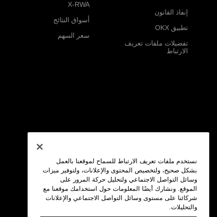
X-RWA
إنفاذ القانون
أسواق النتائج
تطبيق OKX
سعر السهم
تفضيلات ملفات تعريف
الارتباط
نستخدم ملفات تعريف الارتباط للسماح لموقعنا بالعمل
بشكل صحيح، ولتخصيص المحتوى والإعلانات، ولتوفير ميزات
وسائل التواصل الاجتماعي ولتحليل حركة المرور على
الموقع. ونشارك أيضًا المعلومات حول استخدامك موقعنا مع
شركائنا على مستوى وسائل التواصل الاجتماعي والإعلانات
والتحليلات.