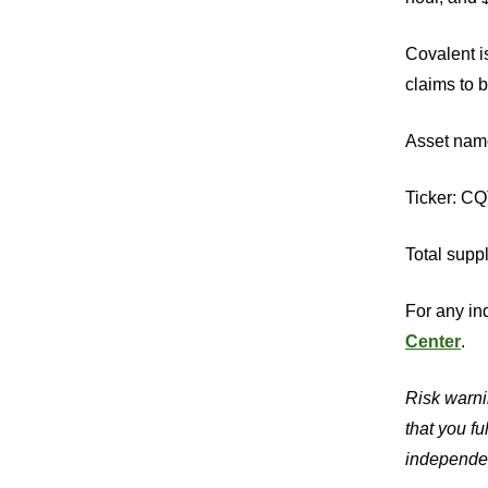
Covalent i
claims to 
Asset nam
Ticker: C
Total supp
For any inq
Center
.
Risk warnin
that you f
independen