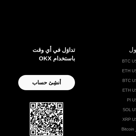
ول
تداوَل في أي وقت
باستخدام OKX
BTC U
ETH U
BTC U
أنشِئ حساب
ETH U
PI 
SOL U
XRP U
B