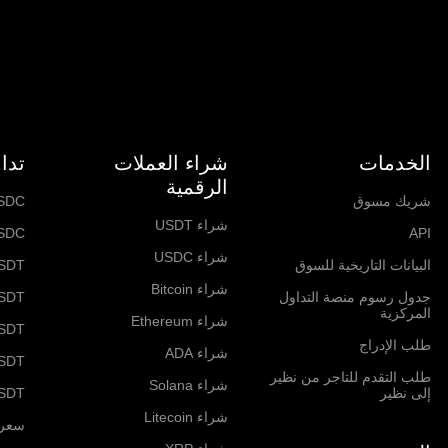
الخدمات
شراء العملات
تدا
الرقمية
شريك مسوق
SDC
شراء USDT
SDC
API
شراء USDC
البيانات التاريخية للسوق
SDT
شراء Bitcoin
جدول رسوم منصة التداول
SDT
المركزية
شراء Ethereum
USDT
طلب الإدراج
شراء ADA
SDT
طلب التقدم للتاجر من نظير
شراء Solana
إلى نظير
SDT
شراء Litecoin
سعر itcoin