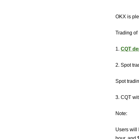
OKX is ple
Trading of
1.
CQT de
2. Spot tra
Spot tradi
3. CQT wi
Note:
Users will 
hour, and $