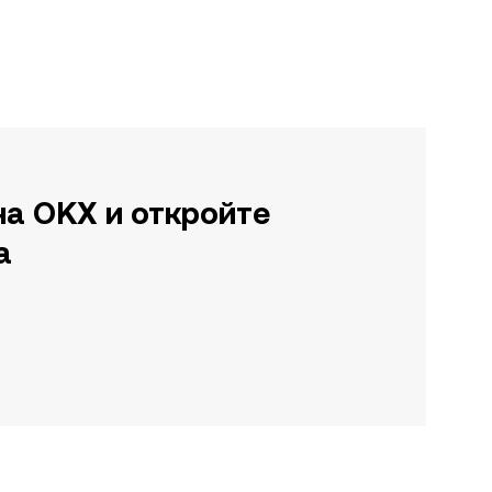
на OKX и откройте
а