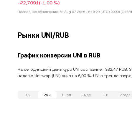
-₽2,7091
(-1,00 %)
Последнее обновление:
Fri Aug 07 2026 16:19:29 (UTC+0000) (Coord
Рынки UNI/RUB
График конверсии UNI в RUB
На сегоднящний день курс UNI составляет 332,47 RUB. 
неделю Uniswap (UNI) вниз на 6,00 %. UNI в тренде ввер
1 ч
24 ч
1 нед.
1 мес.
1 г.
2 года