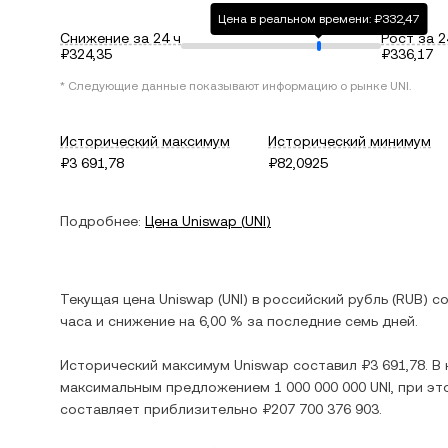
Цена в реальном времени: ₽332,47
Снижение за 24 ч
Рост за 2
₽324,35
₽336,17
* Следующие данные показывают информацию о рынке
UNI
.
Исторический максимум
Исторический минимум
₽3 691,78
₽82,0925
Подробнее:
Цена
Uniswap
(
UNI
)
Текущая цена
Uniswap
(
UNI
) в
российский рубль
(
RUB
) с
часа и
снижение
на
6,00 %
за последние семь дней.
Исторический максимум
Uniswap
составил
₽3 691,78
. 
максимальным предложением
1 000 000 000 UNI
, при э
составляет приблизительно
₽207 700 376 903
.