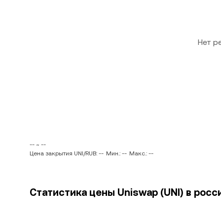
Нет р
-- ~ --
Цена закрытия UNI/RUB: --
Мин.: --
Макс.: --
Статистика цены Uniswap (UNI) в росс