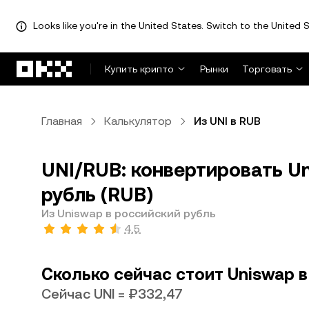
Looks like you're in the United States. Switch to the United S
Перейти к основному контенту
Купить крипто
Рынки
Торговать
Главная
Калькулятор
Из UNI в RUB
UNI/RUB: конвертировать Un
рубль (RUB)
Из Uniswap в российский рубль
4,5
Сколько сейчас стоит Uniswap в
Сейчас UNI = ₽332,47