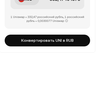
1 Uniswap = 332,47 российский рубль, 1 российский
рубль = 0,0030077 Uniswap
Конвертировать UNI в RUB