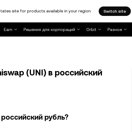
tates site for products available in your region.
Switch site
Earn
Решения для корпораций
Orbit
Разное
iswap (UNI) в российский
 российский рубль?