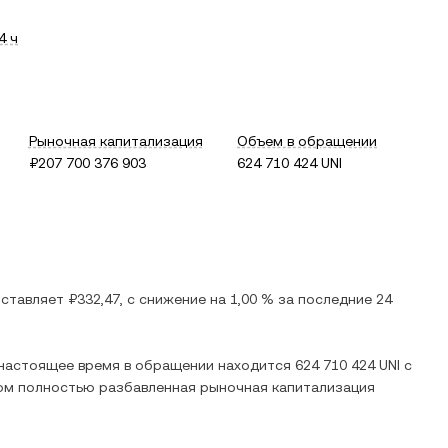
4 ч
Рыночная капитализация
Объем в обращении
₽207 700 376 903
624 710 424 UNI
оставляет
₽332,47
, c
снижение
на
1,00 %
за последние 24
В настоящее время в обращении находится
624 710 424 UNI
с
том полностью разбавленная рыночная капитализация