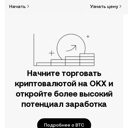
покупать криптовалюту, совсем не
времени, данные о
Начать
Узнать цену
так сложно. Начните исследовать
сообществе, новос
мир криптовалют в мобильном
другое.
приложении OKX или прямо здесь,
на сайте.
Начните торговать
криптовалютой на OKX и
откройте более высокий
потенциал заработка
Подробнее о BTC