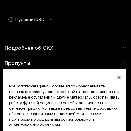
Русский/USD
Подробнее об OKX
Продукты
Услуги
Мы используем файлы cookie, чтобы обеспечивать
правильную работу нашего веб-сайта, персонализировать
Поддержка
рекламные объявления и другие материалы, обеспечивать
работу функций социальных сетей и анализировать
Купить крипто
сетевой трафик. Мы также предоставляем информацию
об использовании вами нашего веб-сайта своим
партнерам по социальным сетям, рекламе и
Крипто-калькулятор
аналитическим системам.