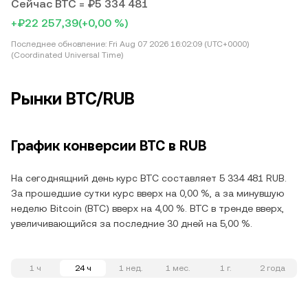
Сейчас BTC = ₽5 334 481
+₽22 257,39
(+0,00 %)
Последнее обновление:
Fri Aug 07 2026 16:02:09 (UTC+0000)
(Coordinated Universal Time)
Рынки BTC/RUB
График конверсии BTC в RUB
На сегоднящний день курс BTC составляет 5 334 481 RUB.
За прошедшие сутки курс вверх на 0,00 %, а за минувшую
неделю Bitcoin (BTC) вверх на 4,00 %. BTC в тренде вверх,
увеличивающийся за последние 30 дней на 5,00 %.
1 ч
24 ч
1 нед.
1 мес.
1 г.
2 года