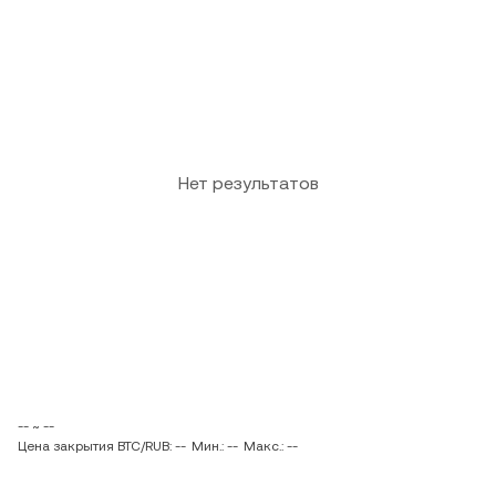
Нет результатов
-- ~ --
Цена закрытия BTC/RUB: --
Мин.: --
Макс.: --