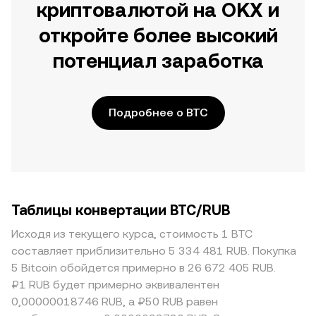
криптовалютой на OKX и
откройте более высокий
потенциал заработка
Подробнее о BTC
Таблицы конвертации BTC/RUB
Исходя из текущего курса, стоимость 1 BTC
составляет приблизительно 5 334 481 RUB. Покупка
5 Bitcoin обойдется примерно в 26 672 405 RUB.
₽1 RUB будет примерно эквивалентен
0,00000018746 RUB, а ₽50 RUB равен