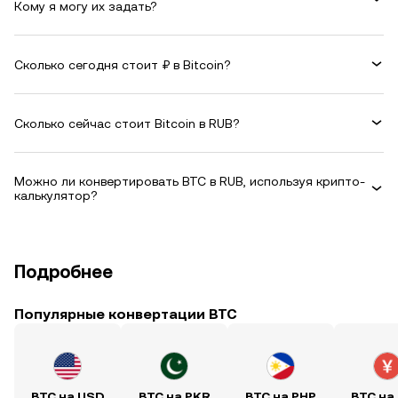
Кому я могу их задать?
Сколько сегодня стоит ₽ в Bitcoin?
Сколько сейчас стоит Bitcoin в RUB?
Можно ли конвертировать BTC в RUB, используя крипто-
калькулятор?
Подробнее
Популярные конвертации BTC
BTC на USD
BTC на PKR
BTC на PHP
BTC на