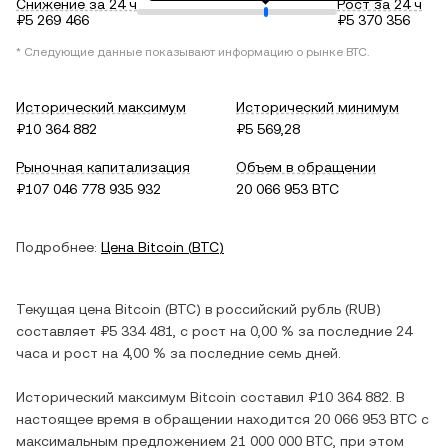
Снижение за 24 ч
Рост за 24 ч
₽5 269 466
₽5 370 356
* Следующие данные показывают информацию о рынке
BTC
.
Исторический максимум
Исторический минимум
₽10 364 882
₽5 569,28
Рыночная капитализация
Объем в обращении
₽107 046 778 935 932
20 066 953 BTC
Подробнее:
Цена
Bitcoin
(
BTC
)
Текущая цена
Bitcoin
(
BTC
) в
российский рубль
(
RUB
)
составляет
₽5 334 481
, c
рост
на
0,00 %
за последние 24
часа и
рост
на
4,00 %
за последние семь дней.
Исторический максимум
Bitcoin
составил
₽10 364 882
. В
настоящее время в обращении находится
20 066 953 BTC
с
максимальным предложением
21 000 000 BTC
, при этом