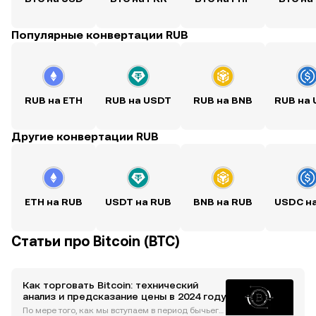
Популярные конвертации RUB
RUB на ETH
RUB на USDT
RUB на BNB
RUB на
Другие конвертации RUB
ETH на RUB
USDT на RUB
BNB на RUB
USDC н
Статьи про Bitcoin (BTC)
Как торговать Bitcoin: технический
анализ и предсказание цены в 2024 году
По мере того, как мы вступаем в период бычьего