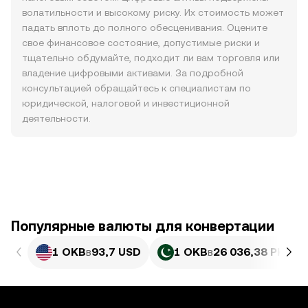
волатильности и высокому риску. Их стоимость может
падать вплоть до полного обесценивания. Оцените
свое финансовое состояние, допустимые риски и
тщательно обдумайте, подходит ли вам торговля или
владение цифровыми активами. За подробной
консультацией обращайтесь к специалистам по
юридической, налоговой и инвестиционной
деятельности.
Популярные валюты для конвертации
1 OKB
в
93,7 USD
1 OKB
в
26 036,38 PKR