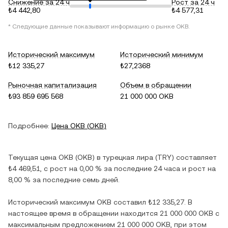
Снижение за 24 ч
Рост за 24 ч
₺4 442,80
₺4 577,31
* Следующие данные показывают информацию о рынке
OKB
.
Исторический максимум
Исторический минимум
₺12 335,27
₺27,2368
Рыночная капитализация
Объем в обращении
₺93 859 695 568
21 000 000 OKB
Подробнее:
Цена
OKB
(
OKB
)
Текущая цена
OKB
(
OKB
) в
турецкая лира
(
TRY
) составляет
₺4 469,51
, c
рост
на
0,00 %
за последние 24 часа и
рост
на
8,00 %
за последние семь дней.
Исторический максимум
OKB
составил
₺12 335,27
. В
настоящее время в обращении находится
21 000 000 OKB
с
максимальным предложением
21 000 000 OKB
, при этом