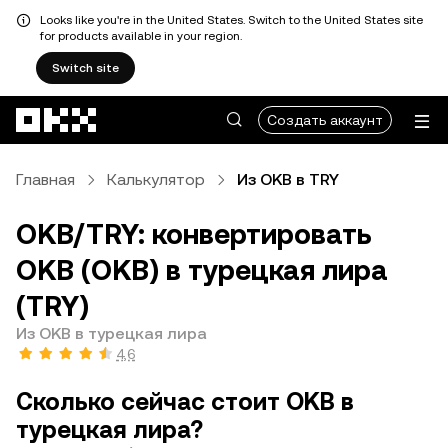
Looks like you're in the United States. Switch to the United States site
for products available in your region.
Switch site
Перейти к основному контенту
Создать аккаунт
Главная
Калькулятор
Из OKB в TRY
OKB/TRY: конвертировать
OKB (OKB) в турецкая лира
(TRY)
Из OKB в турецкая лира
4,6
Сколько сейчас стоит OKB в
турецкая лира?