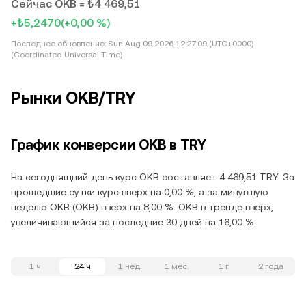
Сейчас OKB = ₺4 469,51
+₺5,2470
(+0,00 %)
Последнее обновление:
Sun Aug 09 2026 12:27:09 (UTC+0000)
(Coordinated Universal Time)
Рынки OKB/TRY
График конверсии OKB в TRY
На сегоднящний день курс OKB составляет 4 469,51 TRY. За
прошедшие сутки курс вверх на 0,00 %, а за минувшую
неделю OKB (OKB) вверх на 8,00 %. OKB в тренде вверх,
увеличивающийся за последние 30 дней на 16,00 %.
1 ч
24 ч
1 нед.
1 мес.
1 г.
2 года