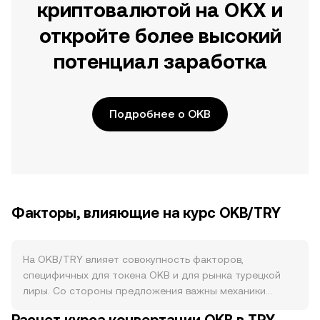
криптовалютой на OKX и
откройте более высокий
потенциал заработка
Подробнее о OKB
Факторы, влияющие на курс OKB/TRY
На OKB/TRY влияет совокупность факторов,
специфичных для токена OKB и для рынка турецкой
лиры. Со стороны предложения важны механики
выпуска и сжигания: у OKB нет майнинга и нет графика