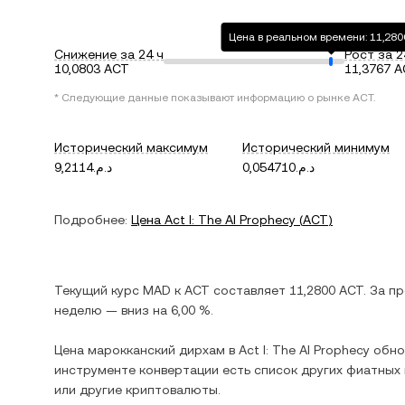
Цена в реальном времени: 11,28
Снижение за 24 ч
Рост за 2
10,0803 ACT
11,3767 
* Следующие данные показывают информацию о рынке
ACT
.
Исторический максимум
Исторический минимум
د.م.0,054710
د.م.9,2114
Подробнее:
Цена
Act I: The AI Prophecy
(
ACT
)
Текущий курс
MAD
к
ACT
составляет
11,2800
ACT
. За п
неделю —
вниз
на
6,00 %
.
Цена
марокканский дирхам
в
Act I: The AI Prophecy
обнов
инструменте конвертации есть список других фиатных
или другие криптовалюты.