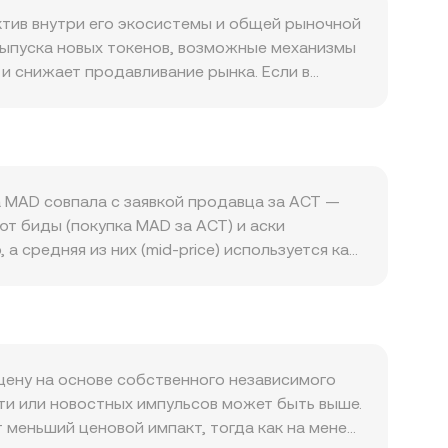
ктив внутри его экосистемы и общей рыночной
ыпуска новых токенов, возможные механизмы
 снижает продавливание рынка. Если в
ии, они могут уменьшать приток нового
вместе с активностью экосистемы:
 наград, платежных сценариях или стейкинге
вижение биткоина часто задаёт
осительную цену (например, укрепление ACT
а MAD совпала с заявкой продавца за ACT —
ает или ослабляет приток покупателей.
ют биды (покупка MAD за ACT) и аски
ъяснения по статусу токена, правила для
средняя из них (mid-price) используется как
ские рыночные факторы дополняют картину:
вают объёмно-взвешенную среднюю цену VWAP,
ции опционов могут концентрировать гамма-
ами по MAD/ACT. Простая арифметика
о предшествуют краткосрочным колебаниям
щий conversion rate (ACT Value = MAD Amount
ion rate (MAD Amount = ACT Value / rate).
 инварианту x × y = k, где x и y — резервы
цену на основе собственного независимого
 соотношение резервов и, следовательно,
ти или новостных импульсов может быть выше.
меньший ценовой импакт, тогда как на менее