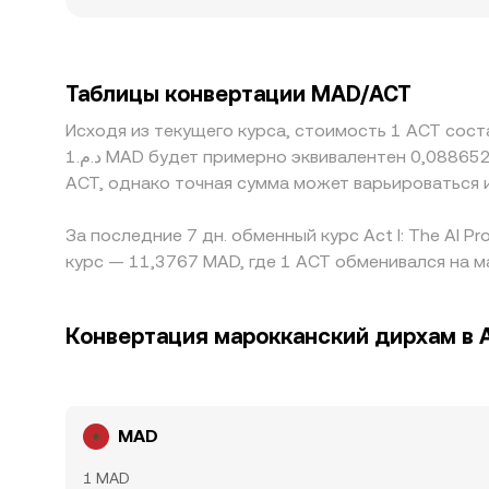
ликвидных рынках тот же объём может заметн
используется или листингован в определённых
создавать премии или дисконты относительно 
первую очередь торгуются против USDT, прем
Таблицы конвертации MAD/ACT
между биржами. Арбитраж обычно сглаживает 
Исходя из текущего курса, стоимость 1 ACT соста
что выравнивание не бывает мгновенным и неб
د.م.1 MAD будет примерно эквивалентен 0,088652 MAD, а د.م.50 MAD равен приблизительно 4,4326 MAD. Значения отражают обменный курс между MAD и
ACT, однако точная сумма может варьироваться 
За последние 7 дн. обменный курс Act I: The AI 
курс — 11,3767 MAD, где 1 ACT обменивался на м
Конвертация марокканский дирхам в Ac
MAD
1 MAD