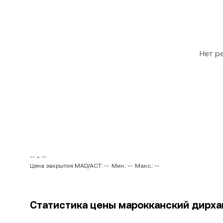
Нет р
-- ~ --
Цена закрытия MAD/ACT: --
Мин.: --
Макс.: --
Статистика цены марокканский дирхам 