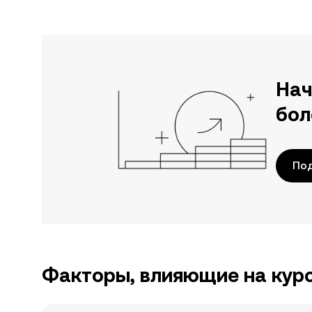
Нач
бол
По
Факторы, влияющие на кур