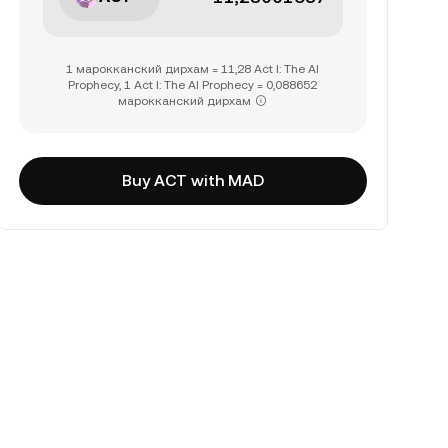
1 марокканский дирхам = 11,28 Act I: The AI
Prophecy, 1 Act I: The AI Prophecy = 0,088652
марокканский дирхам
Buy ACT with MAD