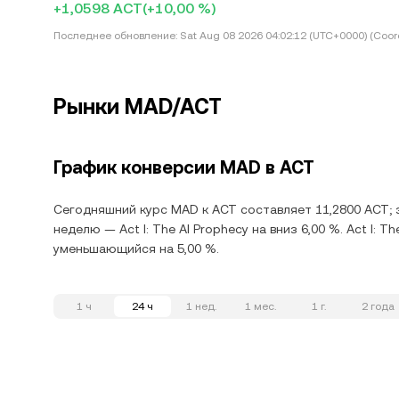
+1,0598 ACT
(+10,00 %)
Последнее обновление:
Sat Aug 08 2026 04:02:12 (UTC+0000) (Coord
Рынки MAD/ACT
График конверсии MAD в ACT
Сегодняшний курс MAD к ACT составляет 11,2800 ACT; з
неделю — Act I: The AI Prophecy на вниз 6,00 %. Act I: T
уменьшающийся на 5,00 %.
1 ч
24 ч
1 нед.
1 мес.
1 г.
2 года