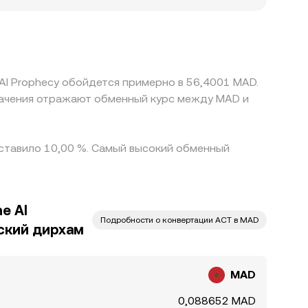
ия также влияют: если MAD более широко
вод или соответствие правилам KYC/AML могут
ой для пар служит USDT; когда MAD или ACT в
ируется в MAD/ACT и приводит к различиям
ии сетей и риск проскальзывания означают,
 AI Prophecy обойдется примерно в 56,4001 MAD.
составило 10,00 %. Самый высокий обменный
e AI
Подробности о конвертации ACT в MAD
ский дирхам
MAD
0,088652 MAD