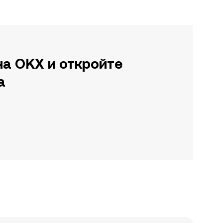
на OKX и откройте
а