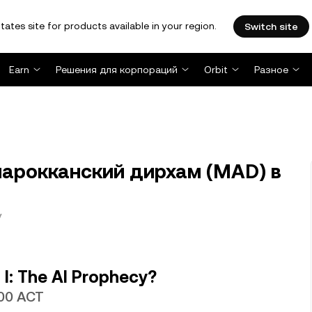
tates site for products available in your region.
Switch site
Earn
Решения для корпораций
Orbit
Разное
марокканский дирхам (MAD) в
y
I: The AI Prophecy?
00 ACT