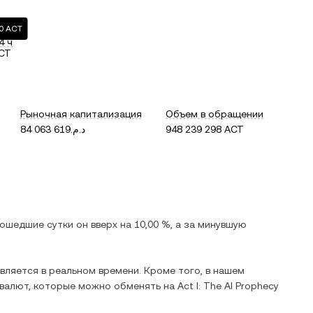
00 ACT
4 ч
ACT
Рыночная капитализация
Объем в обращении
د.م.84 063 619
948 239 298 ACT
рошедшие сутки он
вверх
на
10,00 %
, а за минувшую
ляется в реальном времени. Кроме того, в нашем
 валют, которые можно обменять на
Act I: The AI Prophecy