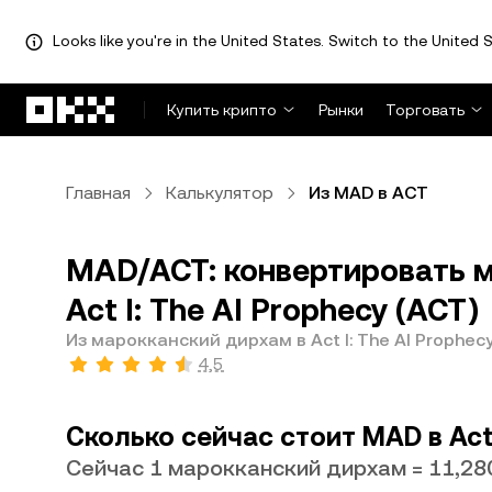
Looks like you're in the United States. Switch to the United S
Перейти к основному контенту
Купить крипто
Рынки
Торговать
Главная
Калькулятор
Из MAD в ACT
MAD/ACT: конвертировать 
Act I: The AI Prophecy (ACT)
Из марокканский дирхам в Act I: The AI Prophec
4,5
Сколько сейчас стоит MAD в Act 
Сейчас 1 марокканский дирхам = 11,28