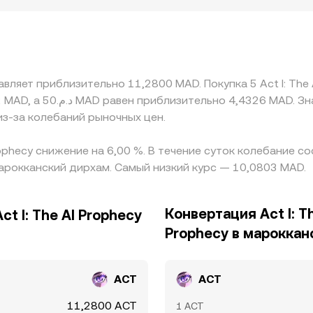
о сдвинуть цену. Географические и регуляторные различ
 юрисдикциях, локальный спрос, ограничения на ввод-вы
глобального уровня. На многих рынках базовой котировк
ия или дисконт USDT к фиатным валютам косвенно трансл
эти расхождения, однако задержки в переводах, комисс
вляет приблизительно 11,2800 MAD. Покупка 5 Act I: The
ольшие различия conversion rate сохраняются.
из-за колебаний рыночных цен.
Prophecy снижение на 6,00 %. В течение суток колебание 
арокканский дирхам. Самый низкий курс — 10,0803 MAD.
Конвертация Act I: Th
t I: The AI Prophecy
Prophecy в мароккан
ACT
ACT
11,2800 ACT
1 ACT