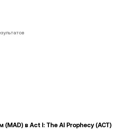
езультатов
(MAD) в Act I: The AI Prophecy (ACT)