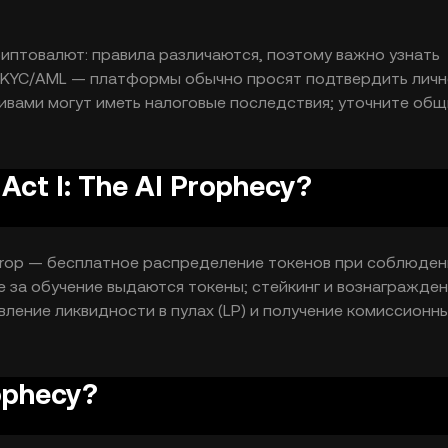
и, а не гарантией дохода.
иптовалют: правила различаются, поэтому важно узнать
KYC/AML — платформы обычно просят подтвердить личн
ивами могут иметь налоговые последствия; уточните общ
 за безопасностью аккаунта: двухфакторная аутентифика
ь.
ct I: The AI Prophecy?
rdrop — бесплатное распределение токенов при соблюден
де за обучение выдаются токены; стейкинг и вознагражде
вление ликвидности в пулах (LP) и получение комиссионны
. Эти методы требуют времени, технических действий и
ми: волатильность, возможные условия блокировки и
rophecy?