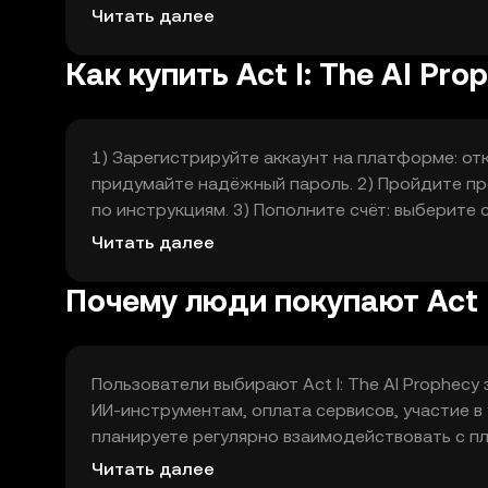
проблему координации между разработчиками
Читать далее
правами доступа и учёт использования внутр
Как купить Act I: The AI Pro
1) Зарегистрируйте аккаунт на платформе: отк
придумайте надёжный пароль. 2) Пройдите пр
по инструкциям. 3) Пополните счёт: выберите
платёжная карта) и следуйте подсказкам для
Читать далее
I: The AI Prophecy через поиск. 5) Разместите
(рыночный или лимитный) и подтвердите покуп
Почему люди покупают Act I
Пользователи выбирают Act I: The AI Prophecy
ИИ‑инструментам, оплата сервисов, участие в
планируете регулярно взаимодействовать с пл
включают зависимость от развития экосистем
Читать далее