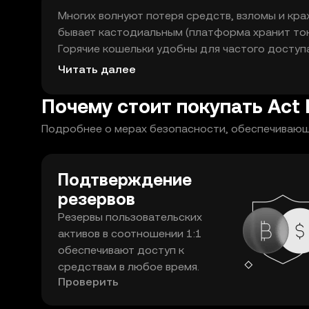
Многих волнуют потеря средств, взломы и кра
бывает кастодиальным (платформа хранит токе
Горячие кошельки удобны для частого доступ
(флеш‑устройства, аппаратные кошельки) без
Читать далее
копию фразы восстановления, храните её офл
резервов и используйте двухфакторную аутен
Почему стоит покупать Act I
Подробнее о мерах безопасности, обеспечивающих
Подтверждение
резервов
Резервы пользовательских
активов в соотношении 1:1
обеспечивают доступ к
средствам в любое время.
Проверить