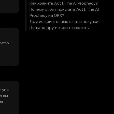
бмен
Как хранить Act I: The AI Prophecy?
Почему стоит покупать Act I: The AI
Prophecy на OKX?
Другие криптовалюты для покупки
Цены на другие криптовалюты
 фото
ен Act
туп к
а вы
ия