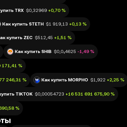
купить TRX
$0,32969
+0,70 %
Как купить STETH
$1 919,13
+0,13 %
ак купить ZEC
$512,45
+1,51 %
Как купить SHIB
$0,0₅4625
-1,49 %
0 171,41 %
77 246,31 %
Как купить MORPHO
$1,922
+2,25 %
купить TIKTOK
$0,00054723
+16 531 691 675,90 %
690,58 %
юты