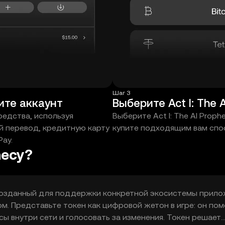
Шаг 3
ите аккаунт
редства, используя
Выберите Act I: The AI Proph
й перевод, кредитную карту
купите подходящим вам спо
Pay.
hecy?
н, созданный для поддержки конкретной экосистемы прил
ом. Представьте токен как цифровой жетон в игре: он пом
сы внутри сети и голосовать за изменения. Токен решает