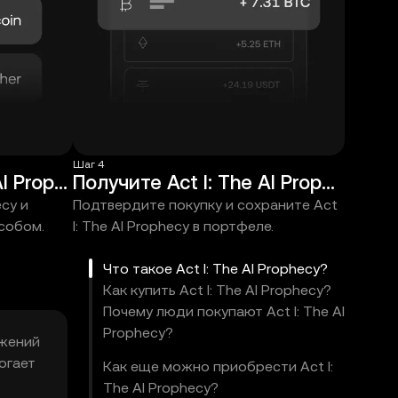
Шаг 4
Выберите Act I: The AI Prophecy
Получите Act I: The AI Prophecy
ecy и
Подтвердите покупку и сохраните Act
собом.
I: The AI Prophecy в портфеле.
Что такое Act I: The AI Prophecy?
Как купить Act I: The AI Prophecy?
Почему люди покупают Act I: The AI
Prophecy?
ожений
огает
Как еще можно приобрести Act I:
The AI Prophecy?