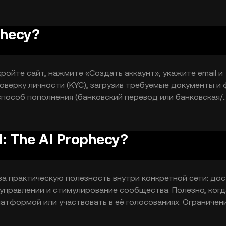
, пользователями и поставщиками сервисов, упрощая о
и платформы.
phecy?
ройте сайт, нажмите «Создать аккаунт», укажите email и
оверку личности (KYC), загрузив требуемые документы и
 способ пополнения (банковский перевод или банковская/
 подтверждения транзакции. 4) Найдите на площадке ток
 ордер на покупку: введите сумму, выберите тип ордера
ку.
: The AI Prophecy?
 за практическую полезность внутри конкретной сети: дос
 управлении и стимулирование сообщества. Полезно, когд
атформой или участвовать в её голосованиях. Ограничен
ы, технические риски и необходимость понимать правила