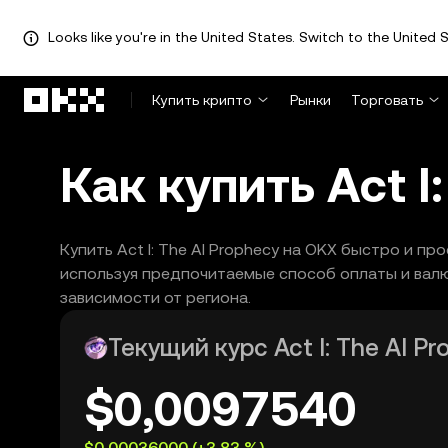
Looks like you're in the United States. Switch to the United S
Перейти к основному контенту
Купить крипто
Рынки
Торговать
Как купить Act I
Купить Act I: The AI Prophecy на OKX быстро и пр
используя предпочитаемые способ оплаты и валют
зависимости от региона.
Текущий курс Act I: The AI Pr
$0,0097540
$0,00036000
(+3,83 %)