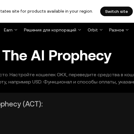
tates site for products available in your region.
Switch site
Earn
Решения для корпораций
Orbit
Разное
: The AI Prophecy
осто. Настройте кошелек OKX, переведите средства в кошел
у, например USD. Функционал и способы оплаты, указанн
ophecy (ACT):