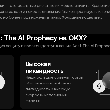
жи — это реальные риски, но их можно снизить. Хранение
ны за вас) и некостодиальным (вы контролируете ключи)
а, но более подвержены атакам. Холодные кошельки
опаснее для длительного хранения. Всегда делайте резе
айн и не делитесь ключами. Проверяйте доказательства
тификацию для аккаунтов.
: The AI Prophecy на OKX?
 защиту и простой доступ к вашим Act I: The AI Prophec
Высокая
ликвидность
Наши большие объемы торгов
обеспечивают глубокую
ликвидность и высокую
скорость исполнения.
Начать