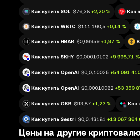
Как купить SOL
$76,38
+2,20 %
Как 
Как купить WBTC
$111 160,5
+0,14 %
Как купить HBAR
$0,06959
+1,97 %
К
Как купить SKHY
$0,00010102
+9 998,71 %
Как купить OpenAI
$0,0₄10025
+54 091 41
Как купить OpenAI
$0,00010082
+53 359 8
Как купить OKB
$93,87
+1,23 %
Как 
Как купить Sestri
$0,0₄43181
+13 067 364 
Цены на другие криптовал