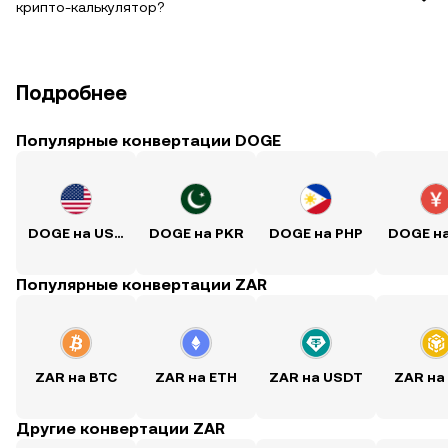
крипто-калькулятор?
Подробнее
Популярные конвертации DOGE
DOGE на USD
DOGE на PKR
DOGE на PHP
DOGE н
Популярные конвертации ZAR
ZAR на BTC
ZAR на ETH
ZAR на USDT
ZAR на
Другие конвертации ZAR