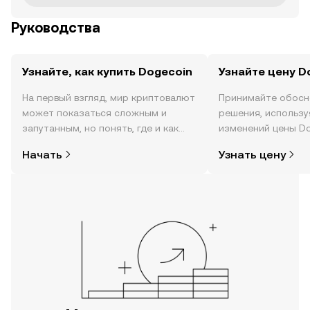
Руководства
Узнайте, как купить Dogecoin
Узнайте цену D
На первый взгляд, мир криптовалют
Принимайте обосн
может показаться сложным и
решения, использ
запутанным, но понять, где и как
изменений цены Do
покупать криптовалюту, совсем не
реальном времени,
Начать
Узнать цену
так сложно. Начните исследовать
настроениях в соо
мир криптовалют в мобильном
новости и многое 
приложении OKX или прямо здесь,
на сайте.