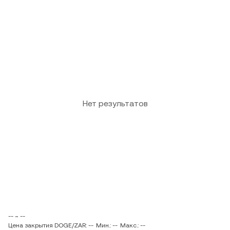
Нет результатов
-- ~ --
Цена закрытия DOGE/ZAR: --
Мин.: --
Макс.: --