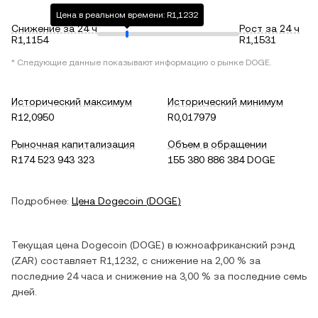
Цена в реальном времени: R1,1232
Снижение за 24 ч
Рост за 24 ч
R1,1154
R1,1531
* Следующие данные показывают информацию о рынке
DOGE
.
Исторический максимум
Исторический минимум
R12,0950
R0,017979
Рыночная капитализация
Объем в обращении
R174 523 943 323
155 380 886 384 DOGE
Подробнее:
Цена
Dogecoin
(
DOGE
)
Текущая цена
Dogecoin
(
DOGE
) в
южноафриканский рэнд
(
ZAR
) составляет
R1,1232
, c
снижение
на
2,00 %
за
последние 24 часа и
снижение
на
3,00 %
за последние семь
дней.