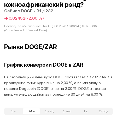
южноафриканский рэнд?
Сейчас DOGE = R1,1232
-R0,02452
(-2,00 %)
Последнее обновление:
Thu Aug 06 2026 19:06:24 (UTC+0000)
(Coordinated Universal Time)
Рынки DOGE/ZAR
График конверсии DOGE в ZAR
На сегоднящний день курс DOGE составляет 1,1232 ZAR. За
прошедшие сутки курс вниз на 2,00 %, а за минувшую
неделю Dogecoin (DOGE) вниз на 3,00 %. DOGE в тренде
вниз, уменьшающийся за последние 30 дней на 8,00 %.
1 ч
24 ч
1 нед.
1 мес.
1 г.
2 года