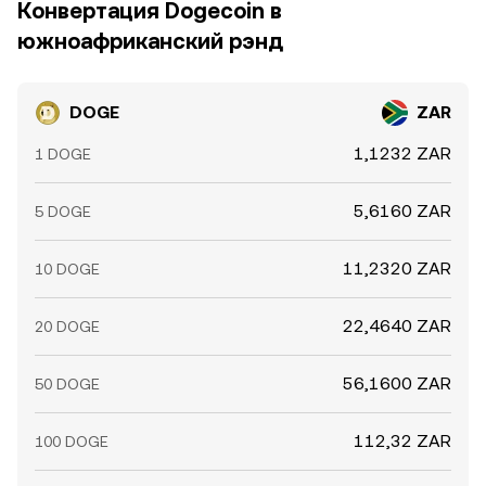
ликвидности в стакане заявок — все это способно
Конвертация Dogecoin в
временно смещать conversion rate DOGE/ZAR вокруг
южноафриканский рэнд
его более фундаментальных ориентиров.
DOGE
ZAR
1,1232 ZAR
1 DOGE
5,6160 ZAR
5 DOGE
11,2320 ZAR
10 DOGE
22,4640 ZAR
20 DOGE
56,1600 ZAR
50 DOGE
112,32 ZAR
100 DOGE