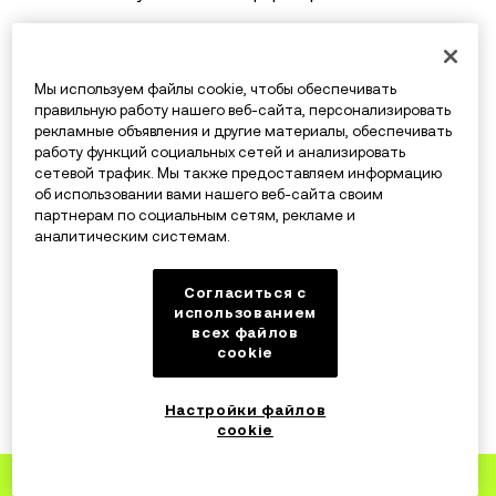
Анри Арсланиан, ведущий специалист по
криптовалютам в бухгалтерской компании PwC,
Мы используем файлы cookie, чтобы обеспечивать
выразил свои опасения в интервью OKX Insights и
правильную работу нашего веб-сайта, персонализировать
рекламные объявления и другие материалы, обеспечивать
очень точно обобщил феномен мемкоинов:
работу функций социальных сетей и анализировать
сетевой трафик. Мы также предоставляем информацию
об использовании вами нашего веб-сайта своим
партнерам по социальным сетям, рекламе и
«Я действительно считаю, что быстрый рост
аналитическим системам.
DOGE представляет риск для
Согласиться с
криптосообщества, так как он воплощает в
использованием
себе все популярные негативные стереотипы
всех файлов
cookie
в отношении криптовалют. Меня беспокоит,
что многие люди, инвестирующие в DOGE,
Настройки файлов
имеют поверхностное представление о
cookie
криптовалютах или вовсе в них не
разбираются. Это никогда не заканчивается
Зарегистрируйтесь
на OKX