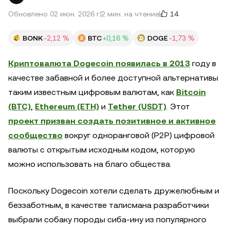
14
Обновлено 02 июн. 2026 г.
2 мин. на чтение
BONK
-2,12 %
BTC
+0,16 %
DOGE
-1,73 %
Криптовалюта Dogecoin появилась в 2013
году в
качестве забавной и более доступной альтернативы
таким известным цифровым валютам, как
Bitcoin
(BTC)
,
Ethereum (ETH)
и
Tether (USDT)
. Этот
проект призван создать позитивное и активное
сообщество
вокруг одноранговой (P2P) цифровой
валюты с открытым исходным кодом, которую
можно использовать на благо общества.
Поскольку Dogecoin хотели сделать дружелюбным и
беззаботным, в качестве талисмана разработчики
выбрали собаку породы сиба-ину из популярного