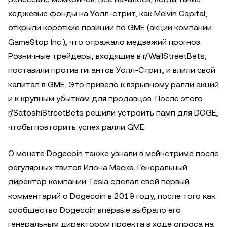
хеджевые фонды на Уолл-стрит, как Melvin Capital,
открыли короткие позиции по GME (акции компании
GameStop Inc.), что отражало медвежий прогноз.
Розничные трейдеры, входящие в r/WallStreetBets,
поставили против гигантов Уолл-Стрит, и влили свой
капитал в GME. Это привело к взрывному ралли акций
и к крупным убыткам для продавцов. После этого
r/SatoshiStreetBets решили устроить памп для DOGE,
чтобы повторить успех ралли GME.
О монете Dogecoin также узнали в мейнстриме после
регулярных твитов Илона Маска. Генеральный
директор компании Tesla сделал свой первый
комментарий о Dogecoin в 2019 году, после того как
сообщество Dogecoin впервые выбрало его
генеральным директором проекта в ходе опроса на