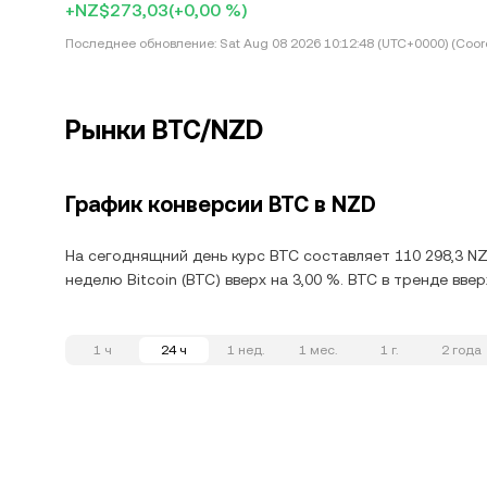
+NZ$273,03
(+0,00 %)
Последнее обновление:
Sat Aug 08 2026 10:12:48 (UTC+0000) (Coord
Рынки BTC/NZD
График конверсии BTC в NZD
На сегоднящний день курс BTC составляет 110 298,3 NZ
неделю Bitcoin (BTC) вверх на 3,00 %. BTC в тренде вве
1 ч
24 ч
1 нед.
1 мес.
1 г.
2 года