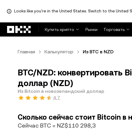
Looks like you're in the United States. Switch to the United S
Перейти к основному контенту
Купить крипто
Рынки
Торговать
Главная
Калькулятор
Из BTC в NZD
BTC/NZD: конвертировать Bi
доллар (NZD)
Из Bitcoin в новозеландский доллар
4,7
Сколько сейчас стоит Bitcoin в
Сейчас BTC = NZ$110 298,3