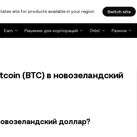
tates site for products available in your region.
Switch site
Earn
Решения для корпораций
Orbit
Разное
tcoin (BTC) в новозеландский
 новозеландский доллар?