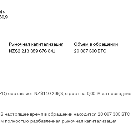
4 ч
56,9
Рыночная капитализация
Объем в обращении
NZ$2 213 389 676 641
20 067 300 BTC
ZD
) составляет
NZ$110 298,3
, c
рост
на
0,00 %
за последние
. В настоящее время в обращении находится
20 067 300 BTC
том полностью разбавленная рыночная капитализация