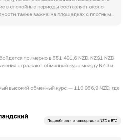
майнеров на биржи усиливают или ослабляют
мейкеров (AMM) цена определяется
ние в спокойные периоды составляет около
лансов при крупных сделках меняют локальную
идности также важна: на площадках с плотным
лияет на ориентир для BTC/NZD.
 заявка может существенно продвинуть цену,
порождать премии: различия в доступе к
огда создают локальный дефицит или избыток
ёт через связку BTC/USDT, а затем через
SDT/NZD транслируются в итоговый BTC/NZD
 обойдется примерно в 551 491,6 NZD. NZ$1 NZD
еводов, комиссии и риски контрагентов
начения отражают обменный курс между NZD и
ках сохраняются.
амый высокий обменный курс — 110 956,9 NZD, где
ландский
Подробности о конвертации NZD в BTC