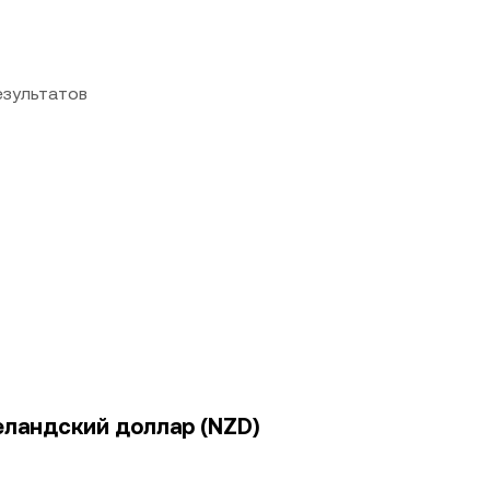
езультатов
зеландский доллар (NZD)