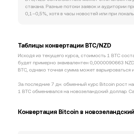
гамма‑риски вокруг ключевых страйков, крупн
версии BTC (например, WBTC) в парах с круп
стакана. Разные потоки заявок и аудитории 
давление предложения, что транслируется в т
инвариантом x × y = k, где x и y — балансы дв
0,1–0,5%, хотя в часы новостей или при лока
цену, что через арбитраж быстро выравнивае
стаканом крупная сделка вызывает меньший це
временно изменив локальный BTC/NZD conversi
банковским каналам в Новой Зеландии, требо
ликвидности в NZD, что отражается в котировк
Таблицы конвертации BTC/NZD
кросс‑конвертацию в NZD; отклонения курса U
Исходя из текущего курса, стоимость 1 BTC сост
conversion rate. Арбитраж между биржами пом
будет примерно эквивалентен 0,0000090663 NZD
ограничивают скорость и объём арбитражных 
BTC, однако точная сумма может варьироваться и
За последние 7 дн. обменный курс Bitcoin рост н
1 BTC обменивался на новозеландский доллар. Са
Конвертация Bitcoin в новозеландски