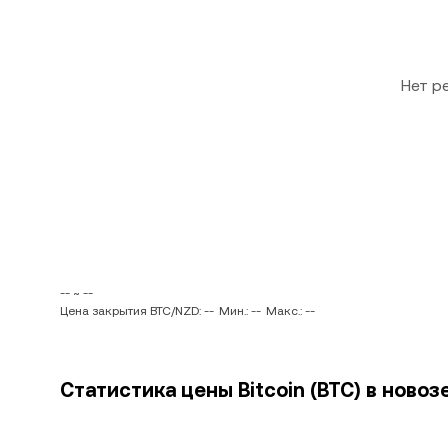
Нет р
-- ~ --
Цена закрытия BTC/NZD: --
Мин.: --
Макс.: --
Статистика цены Bitcoin (BTC) в ново