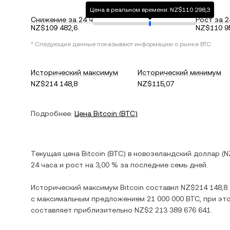
Цена в реальном времени: NZ$110 298,3
Снижение за 24 ч
Рост за 2
NZ$109 482,6
NZ$110 9
* Следующие данные показывают информацию о рынке
BTC
.
Исторический максимум
Исторический минимум
NZ$214 148,8
NZ$115,07
Подробнее:
Цена
Bitcoin
(
BTC
)
Текущая цена
Bitcoin
(
BTC
) в
новозеландский доллар
(
N
24 часа и
рост
на
3,00 %
за последние семь дней.
Исторический максимум
Bitcoin
составил
NZ$214 148,8
с максимальным предложением
21 000 000 BTC
, при э
составляет приблизительно
NZ$2 213 389 676 641
.