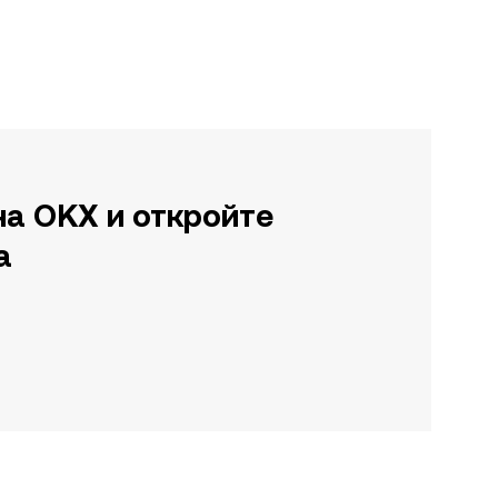
на OKX и откройте
а