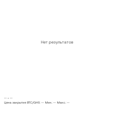
Нет результатов
-- ~ --
Цена закрытия BTC/GHS: --
Мин.: --
Макс.: --