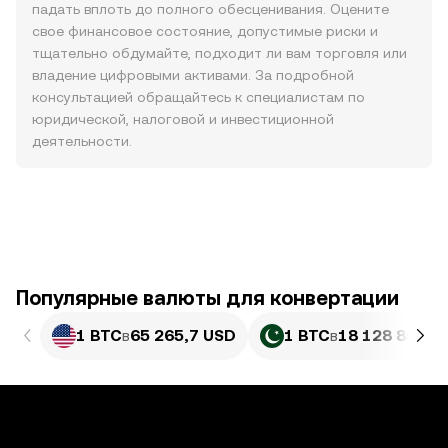
падать вплоть до полного обесценивания. Оцените
свое финансовое состояние, допустимые риски и
тщательно обдумайте, подходит ли вам торговля или
владение цифровыми активами. За подробной
консультацией обращайтесь к специалистам по
юридической, налоговой и инвестиционной
деятельности.
Популярные валюты для конвертации
1 BTC
в
65 265,7 USD
1 BTC
в
18 128 857,5