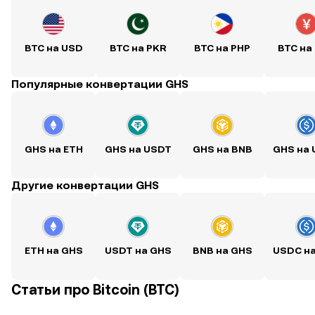
BTC на USD
BTC на PKR
BTC на PHP
BTC на
Популярные конвертации GHS
GHS на ETH
GHS на USDT
GHS на BNB
GHS на
Другие конвертации GHS
ETH на GHS
USDT на GHS
BNB на GHS
USDC н
Статьи про Bitcoin (BTC)