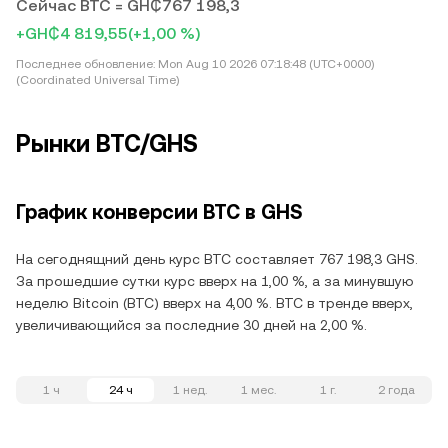
Сейчас BTC = GH₵767 198,3
+GH₵4 819,55
(+1,00 %)
Последнее обновление:
Mon Aug 10 2026 07:18:48 (UTC+0000)
(Coordinated Universal Time)
Рынки BTC/GHS
График конверсии BTC в GHS
На сегоднящний день курс BTC составляет 767 198,3 GHS.
За прошедшие сутки курс вверх на 1,00 %, а за минувшую
неделю Bitcoin (BTC) вверх на 4,00 %. BTC в тренде вверх,
увеличивающийся за последние 30 дней на 2,00 %.
1 ч
24 ч
1 нед.
1 мес.
1 г.
2 года