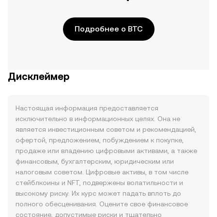
Подробнее о BTC
Дисклеймер
Настоящая информация предоставляется
исключительно в информационных целях. Она не
является инвестиционным советом и рекомендацией,
офертой, предложением, побуждением к покупке,
продаже или владению цифровыми активами, а также
финансовым, бухгалтерским, юридическим или
налоговым советом. Цифровые активы, в том числе
стейблкоины и NFT, подвержены волатильности и
высокому риску. Их курс может падать вплоть до
полного обесценивания. Оцените свое финансовое
состояние, допустимые риски и тщательно