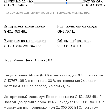
Снижение за 24 ч
Рост за 24 ч
GH₵761 546,5
GH₵769 838,5
* Следующие данные показывают информацию о рынке
BTC
.
Исторический максимум
Исторический минимум
GH₵1 483 481
GH₵797,11
Рыночная капитализация
Объем в обращении
GH₵15 396 281 847 329
20 068 190 BTC
Подробнее:
Цена
Bitcoin
(
BTC
)
Текущая цена
Bitcoin
(
BTC
) в
ганский седи
(
GHS
) составляет
GH₵767 198,3
, c
рост
на
1,00 %
за последние 24 часа и
рост
на
4,00 %
за последние семь дней.
Исторический максимум
Bitcoin
составил
GH₵1 483 481
. В
настоящее время в обращении находится
20 068 190 BTC
с
максимальным предложением
21 000 000 BTC
, при этом