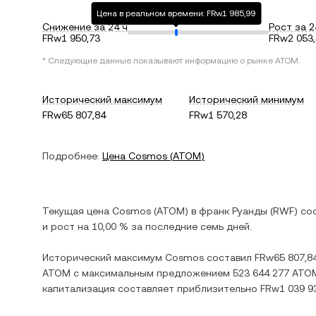
Цена в реальном времени: FRw1 985,99
Снижение за 24 ч
Рост за 2
FRw1 950,73
FRw2 053
* Следующие данные показывают информацию о рынке
ATOM
.
Исторический максимум
Исторический минимум
FRw65 807,84
FRw1 570,28
Подробнее:
Цена
Cosmos
(
ATOM
)
Текущая цена
Cosmos
(
ATOM
) в
франк Руанды
(
RWF
) со
и
рост
на
10,00 %
за последние семь дней.
Исторический максимум
Cosmos
составил
FRw65 807,8
ATOM
с максимальным предложением
523 644 277 ATO
капитализация составляет приблизительно
FRw1 039 9