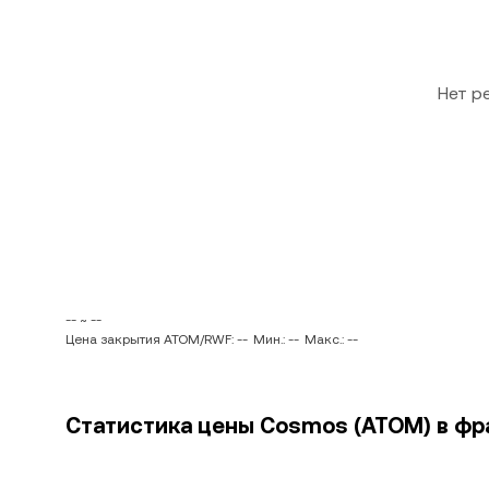
Нет р
-- ~ --
Цена закрытия ATOM/RWF: --
Мин.: --
Макс.: --
Статистика цены Cosmos (ATOM) в фр