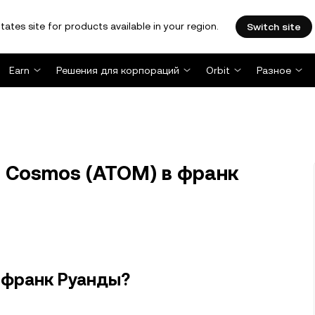
tates site for products available in your region.
Switch site
Earn
Решения для корпораций
Orbit
Разное
 Cosmos (ATOM) в франк
 франк Руанды?