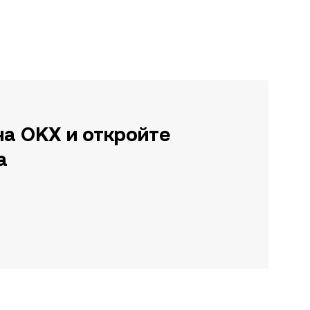
на OKX и откройте
а