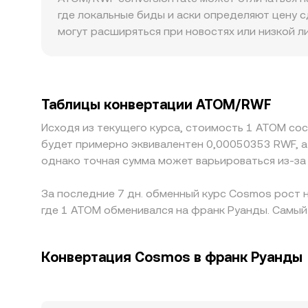
колеблется из‑за технических факторов: ста
свопы меняют баланс резервов и, следовательн
где локальные биды и аски определяют цену с
«китов» между биржевыми кошельками и DeFi-
площадочные VWAP-оценки и состояние DEX-п
могут расширяться при новостях или низкой 
момент.
крупные ордера мало сдвигают цену, тогда ка
правила также накладывают отпечаток: для AT
локальные фиатные он/офф‑рампы в RWF могут
ATOM/RWF часто складывается через связку с
Таблицы конвертации ATOM/RWF
отклонения USDT от номинала отражаются в 
Исходя из текущего курса, стоимость 1 ATOM со
спрэды и выравнивая цены, но он не идеален: 
будет примерно эквивалентен 0,00050353 RWF, 
задерживать выравнивание, из‑за чего кратко
однако точная сумма может варьироваться из-за
За последние 7 дн. обменный курс Cosmos рост н
где 1 ATOM обменивался на франк Руанды. Самый 
Конвертация Cosmos в франк Руанды