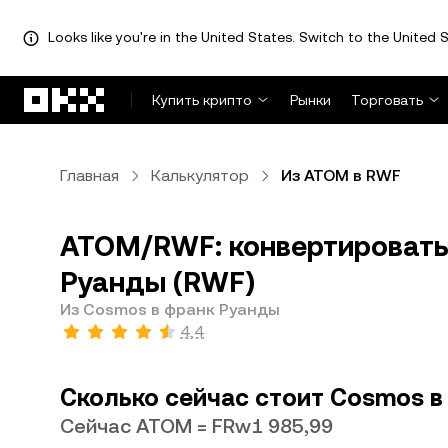
Looks like you're in the United States. Switch to the United S
Перейти к основному контенту
Купить крипто
Рынки
Торговать
Главная
Калькулятор
Из ATOM в RWF
ATOM/RWF: конвертировать
Руанды (RWF)
Из Cosmos в франк Руанды
4,4
Сколько сейчас стоит Cosmos в
Сейчас ATOM = FRw1 985,99