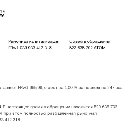
4 ч
,56
Рыночная капитализация
Объем в обращении
FRw1 039 933 412 318
523 635 702 ATOM
ставляет
FRw1 985,99
, c
рост
на
1,00 %
за последние 24 часа
4
. В настоящее время в обращении находится
523 635 702
M
, при этом полностью разбавленная рыночная
33 412 318
.