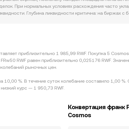
вки фондирования и кривые фьючерсов на ATOM, экспира
о, цену. В совокупности локальная последняя сделка, стр
делок. При нормальных условиях расхождения часто укла
пулами, а также дисбалансы ликвидности в стаканах и п
улов формируют наблюдаемый ATOM/RWF conversion rate
ликвидности. Глубина ликвидности критична: на биржах 
к на менее ликвидных платформах тот же объём вызывает
OM доступность услуг стейкинга, листинги в конкретных
 приводить к премиям или дисконту относительно глобал
 USDT: базовый ATOM/USDT и стоимость конверсии USDT 
конечной цене пары. Арбитраж между площадками работа
ставляет приблизительно 1 985,99 RWF. Покупка 5 Cosmo
комиссии, скорость переводов через IBC и сети, риски ко
а FRw50 RWF равен приблизительно 0,025176 RWF. Значе
срочные расхождения в ATOM/RWF conversion rate сохран
 колебаний рыночных цен.
а 10,00 %. В течение суток колебание составило 1,00 %.
низкий курс — 1 950,73 RWF.
Конвертация франк 
Cosmos