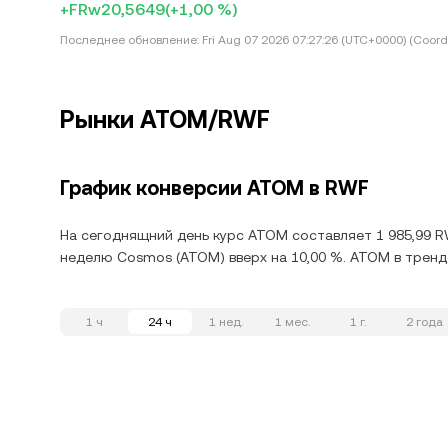
+FRw20,5649
(+1,00 %)
Последнее обновление:
Fri Aug 07 2026 07:27:26 (UTC+0000) (Coord
Рынки ATOM/RWF
График конверсии ATOM в RWF
На сегоднящний день курс ATOM составляет 1 985,99 RW
неделю Cosmos (ATOM) вверх на 10,00 %. ATOM в тренд
1 ч
24 ч
1 нед.
1 мес.
1 г.
2 года