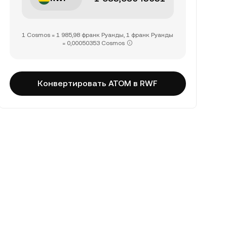
1 Cosmos = 1 985,98 франк Руанды, 1 франк Руанды
= 0,00050353 Cosmos
Конвертировать ATOM в RWF