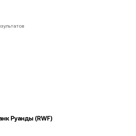
езультатов
анк Руанды (RWF)