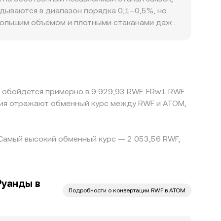
ции опционов, крупные ончейн-перемещения
уктура стакана (биды, аски, спред), кросс-
дываются в диапазон порядка 0,1–0,5%, но
улах AMM в экосистеме Cosmos.
 на конкретной платформе в конкретный
с большим объёмом и плотными стаканами даже
 заметный ценовой импакт. География и
 юрисдикциях, требования к идентификации и
ьного уровня. В реальности котировка
в RWF формируют итоговый уровень, а любые
ет как стабилизирующий механизм, сужая
s обойдется примерно в 9 929,93 RWF. FRw1 RWF
нтрагента и лимиты на ввод/вывод в RWF могут
ния отражают обменный курс между RWF и ATOM,
яются.
 Самый высокий обменный курс — 2 053,56 RWF,
Руанды в
Подробности о конвертации RWF в ATOM