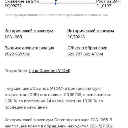
Снижение за 24 ч
Рост за 24 ч
£0,99072
£1,0137
* Следующие данные показывают информацию о рынке
ATOM
.
Исторический максимум
Исторический минимум
£33,1968
£0,79213
Рыночная капитализация
Объем в обращении
£522 358 536
523 727 562 ATOM
Подробнее:
Цена
Cosmos
(
ATOM
)
Текущая цена
Cosmos
(
ATOM
) в
британский фунт
стерлингов
(
GBP
) составляет
£0,99739
, c
снижение
на
1,00 %
за последние 24 часа и
рост
на
10,00 %
за
последние семь дней.
Исторический максимум
Cosmos
составил
£33,1968
. В
настоящее время в обращении находится
523 727 562