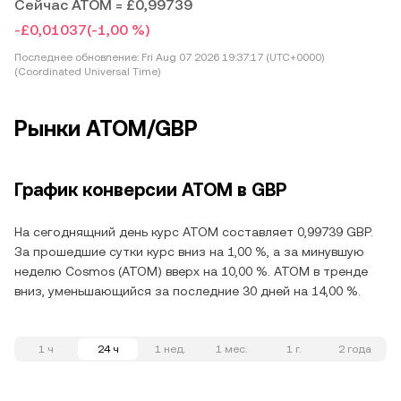
Сейчас ATOM = £0,99739
-£0,01037
(-1,00 %)
Последнее обновление:
Fri Aug 07 2026 19:37:17 (UTC+0000)
(Coordinated Universal Time)
Рынки ATOM/GBP
График конверсии ATOM в GBP
На сегоднящний день курс ATOM составляет 0,99739 GBP.
За прошедшие сутки курс вниз на 1,00 %, а за минувшую
неделю Cosmos (ATOM) вверх на 10,00 %. ATOM в тренде
вниз, уменьшающийся за последние 30 дней на 14,00 %.
1 ч
24 ч
1 нед.
1 мес.
1 г.
2 года