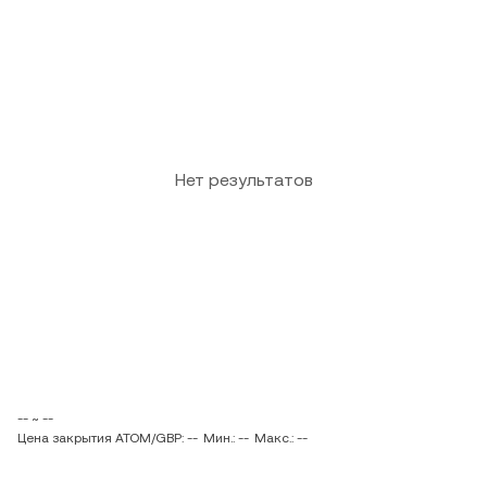
Нет результатов
-- ~ --
Цена закрытия ATOM/GBP: --
Мин.: --
Макс.: --