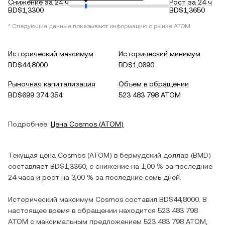
Снижение за 24 ч
Рост за 24 ч
BD$1,3300
BD$1,3650
* Следующие данные показывают информацию о рынке
ATOM
.
Исторический максимум
Исторический минимум
BD$44,8000
BD$1,0690
Рыночная капитализация
Объем в обращении
BD$699 374 354
523 483 798 ATOM
Подробнее:
Цена
Cosmos
(
ATOM
)
Текущая цена
Cosmos
(
ATOM
) в
бермудский доллар
(
BMD
)
составляет
BD$1,3360
, c
снижение
на
1,00 %
за последние
24 часа и
рост
на
3,00 %
за последние семь дней.
Исторический максимум
Cosmos
составил
BD$44,8000
. В
настоящее время в обращении находится
523 483 798
ATOM
с максимальным предложением
523 483 798 ATOM
,