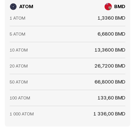
ATOM (положительные или отрицательные
ATOM
BMD
funding‑ставки указывают на дисбаланс спроса между
лонгами и шортами), экспирации опционов там, где
1,3360 BMD
1 ATOM
они торгуются, крупные перемещения «китов» на
централизованных биржах и ончейн‑адресах, а также
6,6800 BMD
5 ATOM
поток ликвидного стейкинга между протоколами —
всё это придаёт дополнительную волатильность
поверх структурных драйверов.
13,3600 BMD
10 ATOM
26,7200 BMD
20 ATOM
66,8000 BMD
50 ATOM
133,60 BMD
100 ATOM
1 336,00 BMD
1 000 ATOM