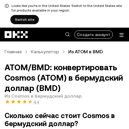
Looks like you're in the United States. Switch to the United States site
for products available in your region.
Switch site
Перейти к основному контенту
Создать аккаунт
Главная
Калькулятор
Из ATOM в BMD
ATOM/BMD: конвертировать
Cosmos (ATOM) в бермудский
доллар (BMD)
Из Cosmos в бермудский доллар
4,4
Сколько сейчас стоит Cosmos в
бермудский доллар?