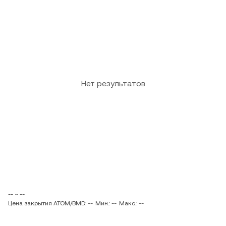
Нет результатов
-- ~ --
Цена закрытия ATOM/BMD: --
Мин.: --
Макс.: --