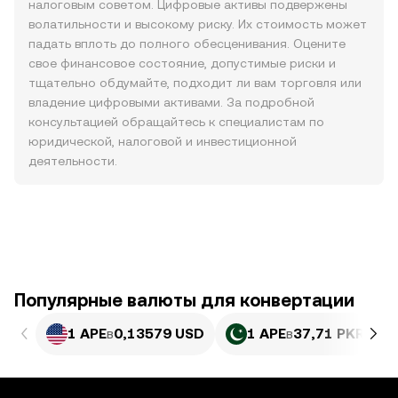
налоговым советом. Цифровые активы подвержены
волатильности и высокому риску. Их стоимость может
падать вплоть до полного обесценивания. Оцените
свое финансовое состояние, допустимые риски и
тщательно обдумайте, подходит ли вам торговля или
владение цифровыми активами. За подробной
консультацией обращайтесь к специалистам по
юридической, налоговой и инвестиционной
деятельности.
Популярные валюты для конвертации
1 APE
в
0,13579 USD
1 APE
в
37,71 PKR