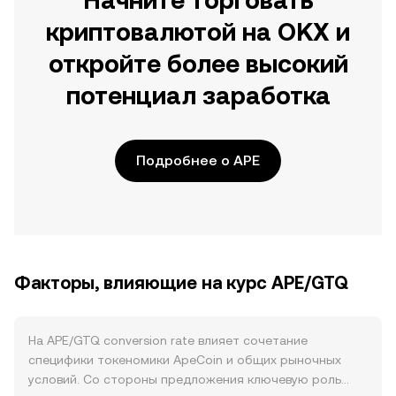
Начните торговать
криптовалютой на OKX и
откройте более высокий
потенциал заработка
Подробнее о APE
Факторы, влияющие на курс APE/GTQ
На APE/GTQ conversion rate влияет сочетание
специфики токеномики ApeCoin и общих рыночных
условий. Со стороны предложения ключевую роль