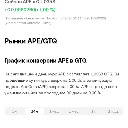
Сейчас APE = Q1,0358
+Q0,0060260
(+1,00 %)
Последнее обновление:
Thu Aug 06 2026 23:11:31 (UTC+0000)
(Coordinated Universal Time)
Рынки APE/GTQ
График конверсии APE в GTQ
На сегоднящний день курс APE составляет 1,0358 GTQ. За
прошедшие сутки курс вверх на 1,00 %, а за минувшую
неделю ApeCoin (APE) вверх на 1,00 %. APE в тренде вниз,
уменьшающийся за последние 30 дней на 3,00 %.
1 ч
24 ч
1 нед.
1 мес.
1 г.
2 года