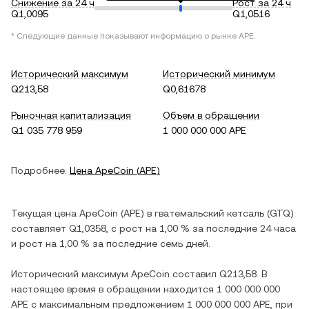
Снижение за 24 ч
Рост за 24 ч
Q1,0095
Q1,0516
* Следующие данные показывают информацию о рынке
APE
.
Исторический максимум
Исторический минимум
Q213,58
Q0,61678
Рыночная капитализация
Объем в обращении
Q1 035 778 959
1 000 000 000 APE
Подробнее:
Цена
ApeCoin
(
APE
)
Текущая цена
ApeCoin
(
APE
) в
гватемальский кетсаль
(
GTQ
)
составляет
Q1,0358
, c
рост
на
1,00 %
за последние 24 часа
и
рост
на
1,00 %
за последние семь дней.
Исторический максимум
ApeCoin
составил
Q213,58
. В
настоящее время в обращении находится
1 000 000 000
APE
с максимальным предложением
1 000 000 000 APE
, при