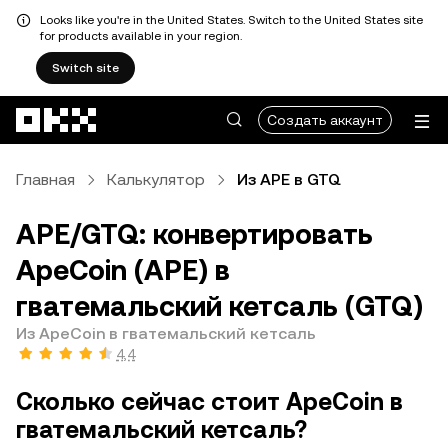
Looks like you're in the United States. Switch to the United States site
for products available in your region.
Switch site
Перейти к основному контенту
Создать аккаунт
Главная
Калькулятор
Из APE в GTQ
APE/GTQ: конвертировать
ApeCoin (APE) в
гватемальский кетсаль (GTQ)
Из ApeCoin в гватемальский кетсаль
4,4
Сколько сейчас стоит ApeCoin в
гватемальский кетсаль?