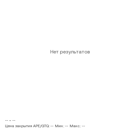
Нет результатов
-- ~ --
Цена закрытия APE/GTQ: --
Мин.: --
Макс.: --