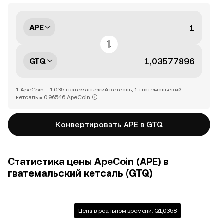
APE
GTQ
1 ApeCoin = 1,035 гватемальский кетсаль, 1 гватемальский
кетсаль = 0,96546 ApeCoin
Конвертировать APE в GTQ
Статистика цены ApeCoin (APE) в
гватемальский кетсаль (GTQ)
Цена в реальном времени: Q1,0358