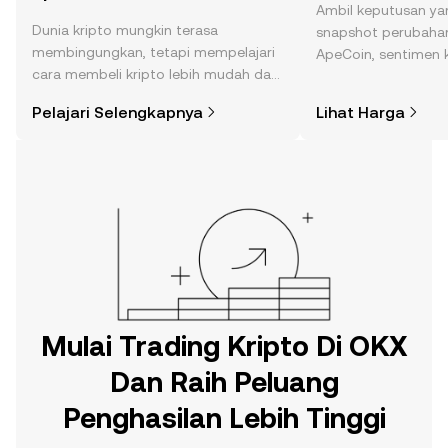
Ambil keputusan ya
Dunia kripto mungkin terasa
snapshot perubahan
membingungkan, tetapi mempelajari
ApeCoin, sentimen k
cara membeli kripto lebih mudah dari
dan lainnya.
yang Anda kira. Mulai perjalanan Anda
Pelajari Selengkapnya
Lihat Harga
di aplikasi seluler OKX, atau di sini di
web.
Mulai Trading Kripto Di OKX
Dan Raih Peluang
Penghasilan Lebih Tinggi