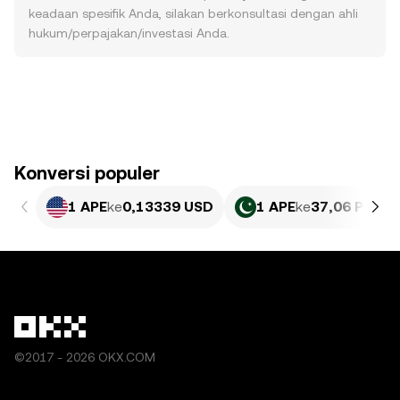
keadaan spesifik Anda, silakan berkonsultasi dengan ahli
hukum/perpajakan/investasi Anda.
Konversi populer
1 APE
ke
0,13339 USD
1 APE
ke
37,06 PKR
©2017 - 2026 OKX.COM