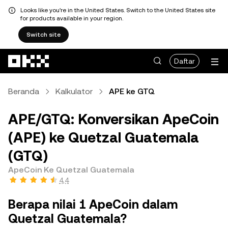
Looks like you're in the United States. Switch to the United States site
for products available in your region.
Switch site
Lewati ke konten utama
Daftar
Beranda
Kalkulator
APE ke GTQ
APE/GTQ: Konversikan ApeCoin
(APE) ke Quetzal Guatemala
(GTQ)
ApeCoin Ke Quetzal Guatemala
4,4
Berapa nilai 1 ApeCoin dalam
Quetzal Guatemala?