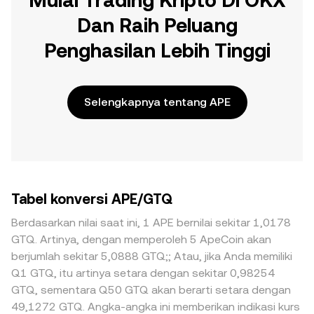
Mulai Trading Kripto Di OKX
Dan Raih Peluang
Penghasilan Lebih Tinggi
Selengkapnya tentang APE
Tabel konversi APE/GTQ
Berdasarkan nilai saat ini, 1 APE bernilai sekitar 1,0178
GTQ. Artinya, dengan memperoleh 5 ApeCoin akan
berjumlah sekitar 5,0888 GTQ;; Atau, jika Anda memiliki
Q1 GTQ, itu artinya setara dengan sekitar 0,98254
GTQ, sementara Q50 GTQ akan berarti setara dengan
49,1272 GTQ. Angka-angka ini memberikan indikasi kurs