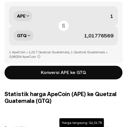
APE
GTQ
1 ApeCoin = 1,017 Quetzal Guatemala, 1 Quetzal Guatemala =
0,98254 ApeCoin
Konversi APE ke GTQ
Statistik harga ApeCoin (APE) ke Quetzal
Guatemala (GTQ)
Harga langsung: Q1,0178