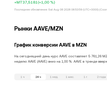
+MT37,5181
(+1,00 %)
Последнее обновление:
Sat Aug 08 2026 06:53:59 (UTC+0000) (Coord
Рынки AAVE/MZN
График конверсии AAVE в MZN
На сегоднящний день курс AAVE составляет 5 761,26 MZ
неделю AAVE (AAVE) вниз на 1,00 %. AAVE в тренде ввер
1 ч
24 ч
1 нед.
1 мес.
1 г.
2 года