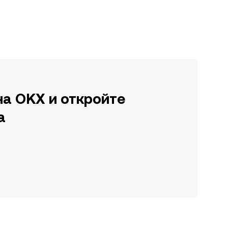
на OKX и откройте
а