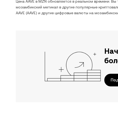
Цена
AAVE
в
MZN
обновляется в реальном времени. Вы
мозамбикский метикал
в другие популярные криптовал
AAVE
(
AAVE
) и другие цифровые валюты на
мозамбикски
Нач
бол
Под