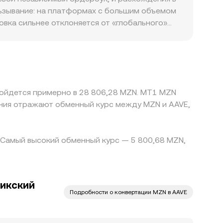
орый затем используется для конвертации на
ьзывание: на платформах с большим объемом
вка сильнее отклоняется от «глобального»
 требования локальных банков к валютным
ующимся на глобальных AAVE‑рынках. Во
з кросс‑курс USDT/MZN; если USDT торгуется с
оговом AAVE/MZN conversion rate. Арбитраж
ода средств, различия комиссий, лимиты на
бойдется примерно в 28 806,28 MZN. MT1 MZN
 площадками.
ния отражают обменный курс между MZN и AAVE,
. Самый высокий обменный курс — 5 800,68 MZN,
икский
Подробности о конвертации MZN в AAVE