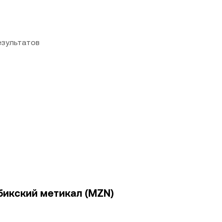
езультатов
бикский метикал (MZN)