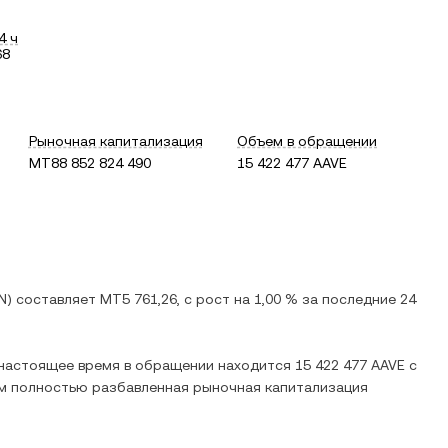
4 ч
68
Рыночная капитализация
Объем в обращении
MT88 852 824 490
15 422 477 AAVE
N
) составляет
MT5 761,26
, c
рост
на
1,00 %
за последние 24
В настоящее время в обращении находится
15 422 477 AAVE
с
ом полностью разбавленная рыночная капитализация