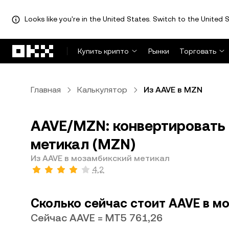
Looks like you're in the United States. Switch to the United S
Перейти к основному контенту
Купить крипто
Рынки
Торговать
Главная
Калькулятор
Из AAVE в MZN
AAVE/MZN: конвертировать 
метикал (MZN)
Из AAVE в мозамбикский метикал
4,2
Сколько сейчас стоит AAVE в м
Сейчас AAVE = MT5 761,26