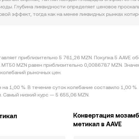
лы определяют моментный AAVE/MZN conversion rate, кот
иоды. Глубина ликвидности определяет ценовое проскал
ой эффект, тогда как на менее ликвидных рынках котиро
ры тоже играют роль: доступ к фиатным рельсам в MZN,
р могут создавать премии или дисконты к ценам, формир
ит AAVE/USDT, после чего цена транслируется в MZN чере
ной фиатной котировке, это напрямую отражается на ит
о не устраняет расхождения полностью: задержки перев
ставляет приблизительно 5 761,26 MZN. Покупка 5 AAVE о
вляют пространство для краткосрочных различий между
а MT50 MZN равен приблизительно 0,0086787 MZN. Значе
 колебаний рыночных цен.
 на 1,00 %. В течение суток колебание составило 1,00 %
. Самый низкий курс — 5 655,06 MZN.
Конвертация мозамб
тикал
метикал в AAVE