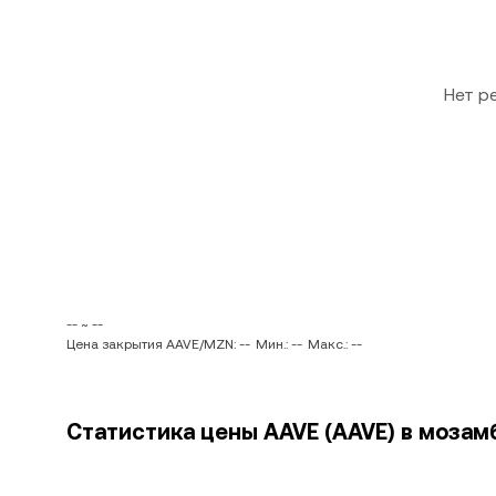
Нет р
-- ~ --
Цена закрытия AAVE/MZN: --
Мин.: --
Макс.: --
Статистика цены AAVE (AAVE) в мозам