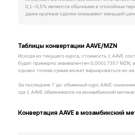
ордербуки ЦEX, деривативные рынки и DEX‑пу
0,1–0,5% являются обычными в спокойные пер
страницах наподобие OKX Convert.
даже крупные сделки оказывают меньший ценов
уровня. Географические и регуляторные факто
операциям и листинги конкретных фиатных па
многих случаях базовой ногой котировки служ
небольшим премиумом или дисконтом к локаль
Таблицы конвертации AAVE/MZN
между биржами помогает выравнивать цены, н
Исходя из текущего курса, стоимость 1 AAVE со
ввод/вывод в MZN и риски контрагентов оста
будет примерно эквивалентен 0,00017357 MZN, 
однако точная сумма может варьироваться из-за
За последние 7 дн. обменный курс AAVE снижение
где 1 AAVE обменивался на мозамбикский метикал
Конвертация AAVE в мозамбикский ме