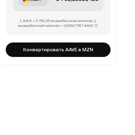
1 AAVE = 5 761,25 мозамбикский метикал, 1
мозамбикский метикал = 0,00017357 AAVE
Конвертировать AAVE в MZN