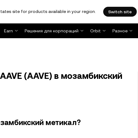
tates site for products available in your region.
Switch site
Earn
Решения для корпораций
Orbit
Разное
AAVE (AAVE) в мозамбикский
озамбикский метикал?