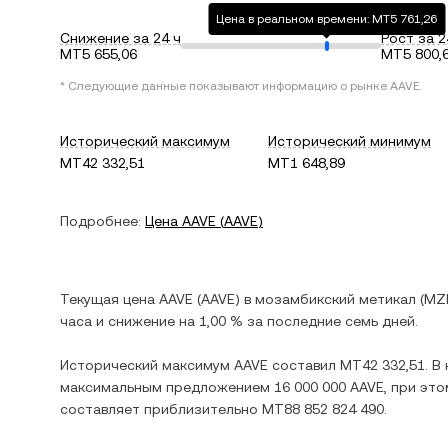
Цена в реальном времени: MT5 761,26
Снижение за 24 ч
Рост за 2
MT5 655,06
MT5 800,
* Следующие данные показывают информацию о рынке
AAVE
.
Исторический максимум
Исторический минимум
MT42 332,51
MT1 648,89
Подробнее:
Цена
AAVE
(
AAVE
)
Текущая цена
AAVE
(
AAVE
) в
мозамбикский метикал
(
MZ
часа и
снижение
на
1,00 %
за последние семь дней.
Исторический максимум
AAVE
составил
MT42 332,51
. 
максимальным предложением
16 000 000 AAVE
, при эт
составляет приблизительно
MT88 852 824 490
.