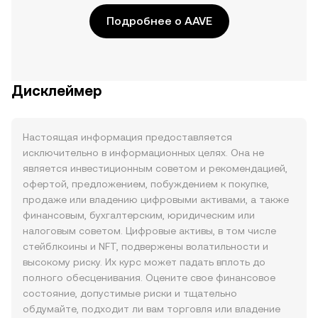
Подробнее о AAVE
Дисклеймер
Настоящая информация предоставляется
исключительно в информационных целях. Она не
является инвестиционным советом и рекомендацией,
офертой, предложением, побуждением к покупке,
продаже или владению цифровыми активами, а также
финансовым, бухгалтерским, юридическим или
налоговым советом. Цифровые активы, в том числе
стейблкоины и NFT, подвержены волатильности и
высокому риску. Их курс может падать вплоть до
полного обесценивания. Оцените свое финансовое
состояние, допустимые риски и тщательно
обдумайте, подходит ли вам торговля или владение