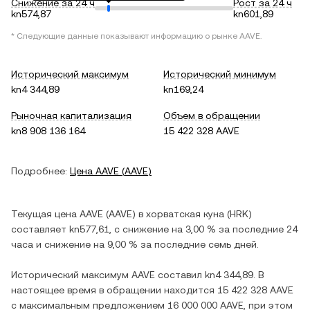
Снижение за 24 ч
Рост за 24 ч
kn574,87
kn601,89
* Следующие данные показывают информацию о рынке
AAVE
.
Исторический максимум
Исторический минимум
kn4 344,89
kn169,24
Рыночная капитализация
Объем в обращении
kn8 908 136 164
15 422 328 AAVE
Подробнее:
Цена
AAVE
(
AAVE
)
Текущая цена
AAVE
(
AAVE
) в
хорватская куна
(
HRK
)
составляет
kn577,61
, c
снижение
на
3,00 %
за последние 24
часа и
снижение
на
9,00 %
за последние семь дней.
Исторический максимум
AAVE
составил
kn4 344,89
. В
настоящее время в обращении находится
15 422 328 AAVE
с максимальным предложением
16 000 000 AAVE
, при этом