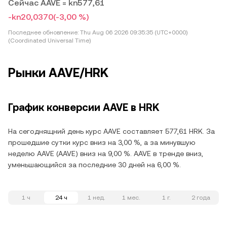
Сейчас AAVE = kn577,61
-kn20,0370
(-3,00 %)
Последнее обновление:
Thu Aug 06 2026 09:35:35 (UTC+0000)
(Coordinated Universal Time)
Рынки AAVE/HRK
График конверсии AAVE в HRK
На сегоднящний день курс AAVE составляет 577,61 HRK. За
прошедшие сутки курс вниз на 3,00 %, а за минувшую
неделю AAVE (AAVE) вниз на 9,00 %. AAVE в тренде вниз,
уменьшающийся за последние 30 дней на 6,00 %.
1 ч
24 ч
1 нед.
1 мес.
1 г.
2 года