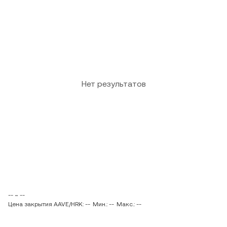
Нет результатов
-- ~ --
Цена закрытия AAVE/HRK: --
Мин.: --
Макс.: --