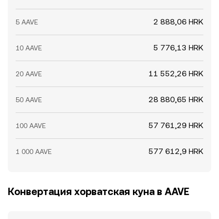
позиции, квартальные экспирации опционов
перераспределяют риски, а крупные перемещения
2 888,06 HRK
5 AAVE
«китов» — например, выводы/вводы AAVE на биржи или
переводы из/в Safety Module — часто
5 776,13 HRK
сопровождаются скачками ликвидности и быстрыми
10 AAVE
импульсами в AAVE/HRK conversion rate.
11 552,26 HRK
20 AAVE
28 880,65 HRK
50 AAVE
57 761,29 HRK
100 AAVE
577 612,9 HRK
1 000 AAVE
Конвертация хорватская куна в AAVE