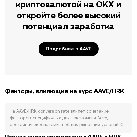
криптовалютой на OKX и
откройте более высокий
потенциал заработка
Подробнее о AAVE
Факторы, влияющие на курс AAVE/HRK
На AAVE/HRK conversion rate влияет сочетание
факторов, специфичных для токеномики Aave,
состояния экосистемы и общих рыночных условий. Со
стороны предложения AAVE имеет фиксированный