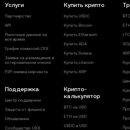
Услуги
Купить крипто
Тр
Партнерство
Купить USDC
BT
API
Купить Bitcoin
ET
Рыночные данные за
Купить Ethereum
LTC
все время
Купить ADA
SO
График комиссий CEX
Купить Solana
XR
Заявка на размещение в
котировальном списке
Купить Litecoin
Кур
P2P‑заявка мерчанта
Купить XRP
Кур
Цен
Поддержка
Крипто-
Кур
калькулятор
Кур
Центр поддержки
BTC на USD
Про
Защита от фишинга
ETH на USD
Про
Объявления
USDC в USD
Про
Сообщество ОКХ