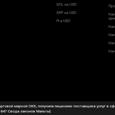
SOL на USD
Про
XRP на USD
Как
кри
PI в USD
Как
Как
Как
Как
орговой маркой OKX, получила лицензию поставщика услуг в с
 647 Свода законов Мальты).