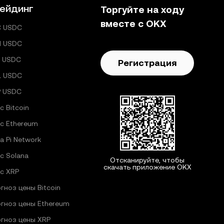
ейдинг
Торгуйте на ходу
вместе с OKX
C USDC
H USDC
 USDC
Регистрация
L USDC
P USDC
с Bitcoin
с Ethereum
а Pi Network
с Solana
Отсканируйте, чтобы
скачать приложение OKX
с XRP
гноз цены Bitcoin
гноз цены Ethereum
гноз цены XRP