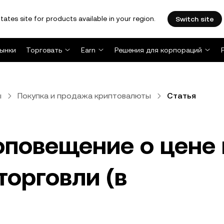
tates site for products available in your region.
Switch site
ынки
Торговать
Earn
Решения для корпораций
ы
Покупка и продажа криптовалюты
Статья
оповещение о цене 
орговли (в