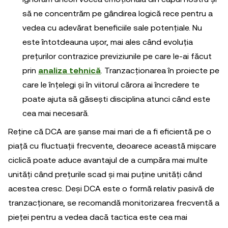
să ne concentrăm pe gândirea logică rece pentru a
vedea cu adevărat beneficiile sale potențiale. Nu
este întotdeauna ușor, mai ales când evoluția
prețurilor contrazice previziunile pe care le-ai făcut
prin
analiza tehnică
. Tranzacționarea în proiecte pe
care le înțelegi și în viitorul cărora ai încredere te
poate ajuta să găsești disciplina atunci când este
cea mai necesară.
Reține că DCA are șanse mai mari de a fi eficientă pe o
piață cu fluctuații frecvente, deoarece această mișcare
ciclică poate aduce avantajul de a cumpăra mai multe
unități când prețurile scad și mai puține unități când
acestea cresc. Deși DCA este o formă relativ pasivă de
tranzacționare, se recomandă monitorizarea frecventă a
pieței pentru a vedea dacă tactica este cea mai