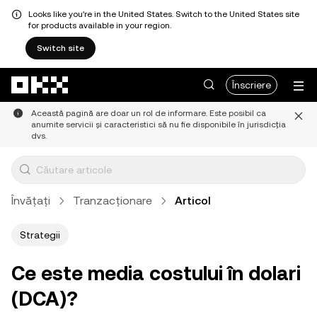
Looks like you're in the United States. Switch to the United States site
for products available in your region.
Switch site
Săriți la conținutul principal
Înscriere
Această pagină are doar un rol de informare. Este posibil ca
anumite servicii și caracteristici să nu fie disponibile în jurisdicția
dvs.
Învățați
Tranzacționare
Articol
Strategii
Ce este media costului în dolari
(DCA)?