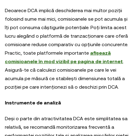
Deoarece DCA implică deschiderea mai multor poziții
folosind sume mai mici, comisioanele se pot acumula și
îți pot consuma câștigurile potențiale. Poți limita acest
lucru alegând o platformă de tranzacționare care oferă
comisioane reduse comparativ cu opțiunile concurente.
Practic, toate platformele importante
afișează
comisioanele în mod vizibil pe pagina de internet
.
Asigură-te că calculezi comisioanele pe care le vei
acumula pe măsură ce stabilești dimensiunea totală a
poziției pe care intenționezi să o deschizi prin DCA.
Instrumente de analiză
Deși o parte din atractivitatea DCA este simplitatea sa
relativă, se recomandă monitorizarea frecventă a
performanței pozițiilor tale și analizarea mișcărilor pieței,