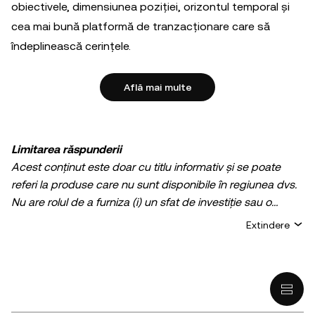
obiectivele, dimensiunea poziției, orizontul temporal și
cea mai bună platformă de tranzacționare care să
îndeplinească cerințele.
Află mai multe
Limitarea răspunderii
Acest conținut este doar cu titlu informativ și se poate
referi la produse care nu sunt disponibile în regiunea dvs.
Nu are rolul de a furniza (i) un sfat de investiție sau o
recomandare de investiție; (ii) o ofertă sau solicitare de
Extindere
cumpărare, vânzare, sau deținere de active digitale, sau
(iii) consultanță financiară, contabilă, juridică, sau fiscală.
Deținerile de active digitale, inclusiv criptomonede stabile,
prezintă un grad ridicat de risc și pot fluctua în mod
semnificativ. Trebuie să analizați cu atenție dacă