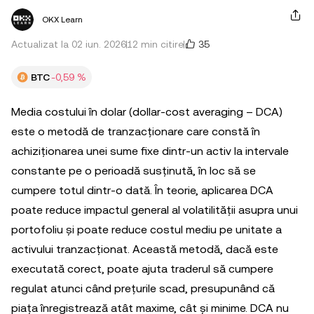
OKX Learn
35
Actualizat la 02 iun. 2026
12 min citire
BTC
-0,59 %
Media costului în dolar (dollar-cost averaging – DCA)
este o metodă de tranzacționare care constă în
achiziționarea unei sume fixe dintr-un activ la intervale
constante pe o perioadă susținută, în loc să se
cumpere totul dintr-o dată. În teorie, aplicarea DCA
poate reduce impactul general al volatilității asupra unui
portofoliu și poate reduce costul mediu pe unitate a
activului tranzacționat. Această metodă, dacă este
executată corect, poate ajuta traderul să cumpere
regulat atunci când prețurile scad, presupunând că
piața înregistrează atât maxime, cât și minime. DCA nu