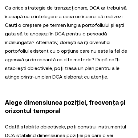
Ca orice strategie de tranzacționare, DCA ar trebui să
înceapă cu o înțelegere a ceea ce încerci să realizezi.
Cauți o creștere pe termen lung a portofoliului și ești
gata să te angajezi în DCA pentru o perioadă
îndelungată? Alternativ, dorești să îți diversifici
portofoliul existent cu o opțiune care nu este la fel de
agresivă și de riscantă ca alte metode? După ce îți
stabilești obiectivele, poți trasa un plan pentru a le
atinge printr-un plan DCA elaborat cu atenție.
Alege dimensiunea poziției, frecvența și
orizontul temporal
Odată stabilite obiectivele, poți construi instrumentul
DCA stabilind dimensiunea poziției pe care o vei