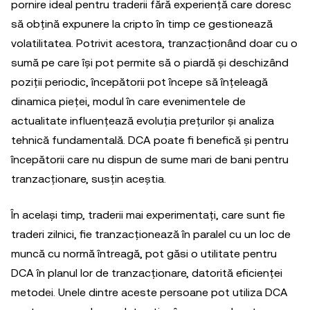
pornire ideal pentru traderii fără experiență care doresc
să obțină expunere la cripto în timp ce gestionează
volatilitatea. Potrivit acestora, tranzacționând doar cu o
sumă pe care își pot permite să o piardă și deschizând
poziții periodic, începătorii pot începe să înțeleagă
dinamica pieței, modul în care evenimentele de
actualitate influențează evoluția prețurilor și analiza
tehnică fundamentală. DCA poate fi benefică și pentru
începătorii care nu dispun de sume mari de bani pentru
tranzacționare, susțin aceștia.
În același timp, traderii mai experimentați, care sunt fie
traderi zilnici, fie tranzacționează în paralel cu un loc de
muncă cu normă întreagă, pot găsi o utilitate pentru
DCA în planul lor de tranzacționare, datorită eficienței
metodei. Unele dintre aceste persoane pot utiliza DCA