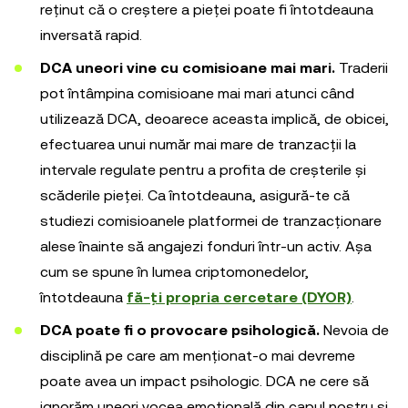
reținut că o creștere a pieței poate fi întotdeauna
inversată rapid.
DCA uneori vine cu comisioane mai mari.
Traderii
pot întâmpina comisioane mai mari atunci când
utilizează DCA, deoarece aceasta implică, de obicei,
efectuarea unui număr mai mare de tranzacții la
intervale regulate pentru a profita de creșterile și
scăderile pieței. Ca întotdeauna, asigură-te că
studiezi comisioanele platformei de tranzacționare
alese înainte să angajezi fonduri într-un activ. Așa
cum se spune în lumea criptomonedelor,
întotdeauna
fă-ți propria cercetare (DYOR)
.
DCA poate fi o provocare psihologică.
Nevoia de
disciplină pe care am menționat-o mai devreme
poate avea un impact psihologic. DCA ne cere să
ignorăm uneori vocea emoțională din capul nostru și