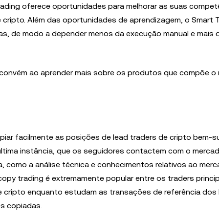
 Trading oferece oportunidades para melhorar as suas compet
e cripto. Além das oportunidades de aprendizagem, o Smart 
as, de modo a depender menos da execução manual e mais 
he convém ao aprender mais sobre os produtos que compõe o
piar facilmente as posições de lead traders de cripto bem-
m última instância, que os seguidores contactem com o merca
da, como a análise técnica e conhecimentos relativos ao mer
o copy trading é extremamente popular entre os traders princi
 cripto enquanto estudam as transações de referência dos 
s copiadas.