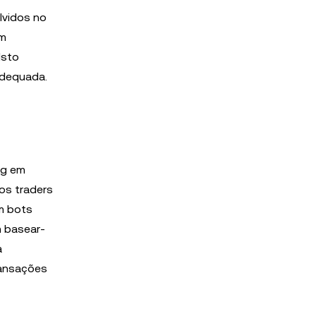
lvidos no
em
Isto
adequada.
ng em
os traders
om bots
m basear-
a
ransações