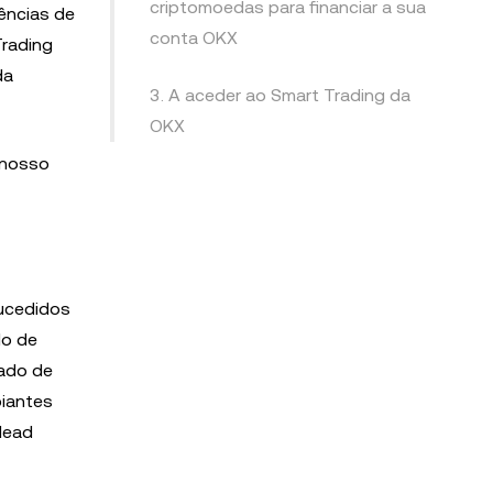
criptomoedas para financiar a sua
ências de
conta OKX
Trading
da
3. A aceder ao Smart Trading da
OKX
 nosso
sucedidos
do de
cado de
piantes
lead