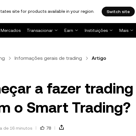
tates site for products available in your region.
Switch site
Mercados
Transacionar
Earn
Instituições
Mais
ng
Informações gerais de trading
Artigo
ar a fazer trading
m o Smart Trading?
ra de 16 minutos
78