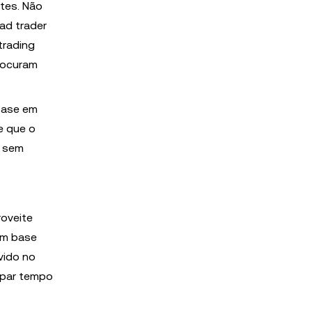
tes. Não
ad trader
trading
procuram
base em
e que o
, sem
roveite
om base
vido no
upar tempo