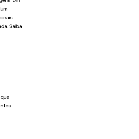
agens. Um
 Num
sinais
ada. Saiba
e que
entes