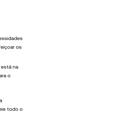
cessidades
feiçoar os
 está na
ara o
a
eie todo o