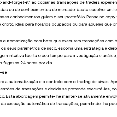
-and-forget-it” ao copiar as transações de traders experien
dadas ou de conhecimentos de mercado: basta escolher um le
sses conhecimentos guiem o seu portefólio. Pense no copy 
 cripto, ideal para horários ocupados ou para aqueles que 
 da automatização com bots que executam transações com 
 os seus parâmetros de risco, escolha uma estratégia e deix
em intuitiva liberta o seu tempo para investigação e análise
o fugazes 24 horas por dia.
r-se
tre a automatização e o controlo com o trading de sinais. Ap
ugestões de transações e decida se pretende executá-las, c
risco. Esta abordagem permite-lhe manter-se ativamente envol
r da execução automática de transações, permitindo-lhe po