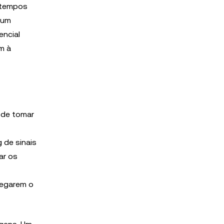
e tempos
 um
encial
m à
de tomar
 de sinais
ar os
regarem o