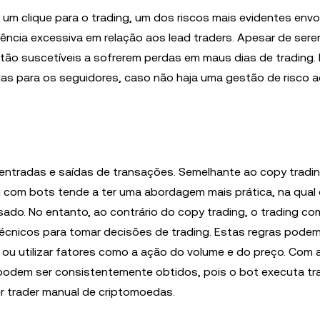
um clique para o trading, um dos riscos mais evidentes envo
ncia excessiva em relação aos lead traders. Apesar de ser
tão suscetíveis a sofrerem perdas em maus dias de trading. 
das para os seguidores, caso não haja uma gestão de risco 
entradas e saídas de transações. Semelhante ao copy tradi
g com bots tende a ter uma abordagem mais prática, na qual 
sado. No entanto, ao contrário do copy trading, o trading c
écnicos para tomar decisões de trading. Estas regras pode
, ou utilizar fatores como a ação do volume e do preço. Com 
g podem ser consistentemente obtidos, pois o bot executa t
er trader manual de criptomoedas.