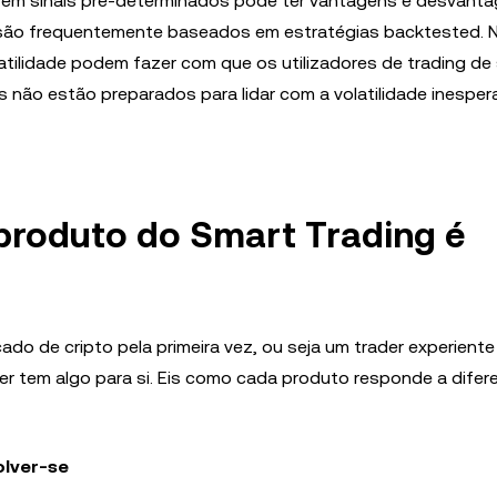
 em sinais pré-determinados pode ter vantagens e desvant
g são frequentemente baseados em estratégias backtested.
tilidade podem fazer com que os utilizadores de trading de 
 não estão preparados para lidar com a volatilidade inesper
produto do Smart Trading é
cado de cripto pela primeira vez, ou seja um trader experient
er tem algo para si. Eis como cada produto responde a difer
olver-se