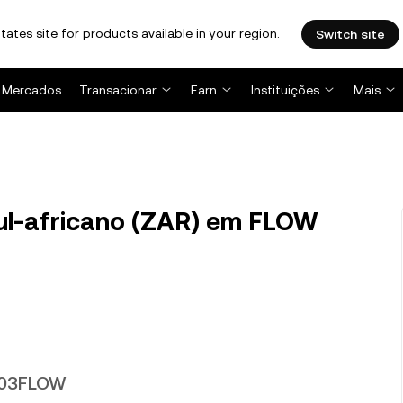
tates site for products available in your region.
Switch site
Mercados
Transacionar
Earn
Instituições
Mais
ul-africano (ZAR) em FLOW
2203FLOW