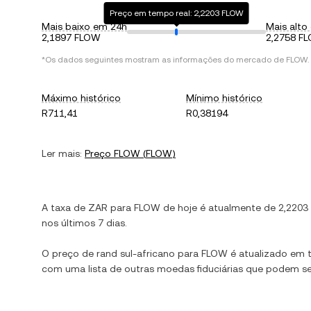
Preço em tempo real: 2,2203 FLOW
Mais baixo em 24h
Mais alto
2,1897 FLOW
2,2758 F
*Os dados seguintes mostram as informações do mercado de
FLOW
.
Máximo histórico
Mínimo histórico
R711,41
R0,38194
Ler mais:
Preço
FLOW
(
FLOW
)
A taxa de
ZAR
para
FLOW
de hoje é atualmente de
2,2203
nos últimos 7 dias.
O preço de
rand sul-africano
para
FLOW
é atualizado em t
com uma lista de outras moedas fiduciárias que podem s