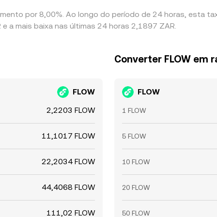
mento por 8,00%. Ao longo do período de 24 horas, esta ta
e a mais baixa nas últimas 24 horas 2,1897 ZAR.
Converter FLOW em ra
FLOW
FLOW
2,2203 FLOW
1 FLOW
11,1017 FLOW
5 FLOW
22,2034 FLOW
10 FLOW
44,4068 FLOW
20 FLOW
111,02 FLOW
50 FLOW