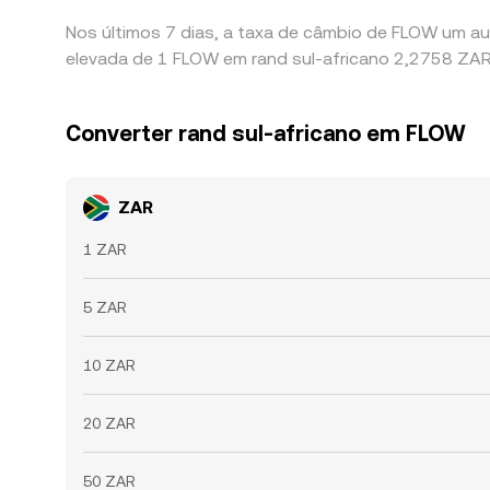
Nos últimos 7 dias, a taxa de câmbio de FLOW um au
elevada de 1 FLOW em rand sul-africano 2,2758 ZAR 
Converter rand sul-africano em FLOW
ZAR
1 ZAR
5 ZAR
10 ZAR
20 ZAR
50 ZAR