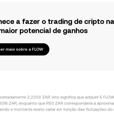
ece a fazer o trading de cripto n
maior potencial de ganhos
er mais sobre a FLOW
ximadamente 2,2203 ZAR. Isto significa que adquirir 5 FLOW 
0,45038 ZAR, enquanto que R50 ZAR corresponderia a aproxi
endo o montante exato variar em função das flutuações do