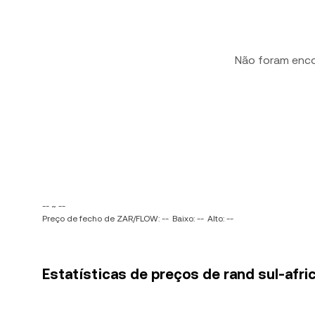
Não foram enc
-- ~ --
Preço de fecho de ZAR/FLOW: --
Baixo: --
Alto: --
Estatísticas de preços de rand sul-afr