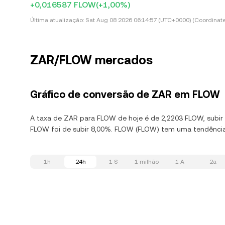
+0,016587 FLOW
(+1,00%)
Última atualização:
Sat Aug 08 2026 06:14:57 (UTC+0000) (Coordinate
ZAR/FLOW mercados
Gráfico de conversão de ZAR em FLOW
A taxa de ZAR para FLOW de hoje é de 2,2203 FLOW, subir 
FLOW foi de subir 8,00%. FLOW (FLOW) tem uma tendência 
1h
24h
1 S
1 milhão
1 A
2a