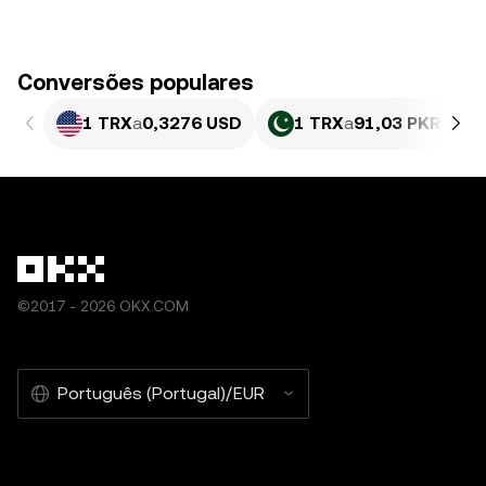
Conversões populares
1 TRX
a
0,3276 USD
1 TRX
a
91,03 PKR
©2017 - 2026 OKX.COM
Português (Portugal)/EUR