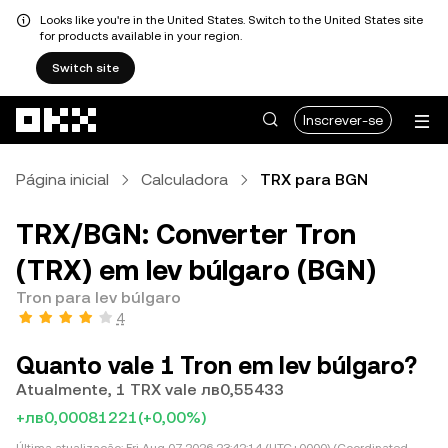
Looks like you're in the United States. Switch to the United States site
for products available in your region.
Switch site
Avançar para conteúdo principal
Inscrever-se
Página inicial
Calculadora
TRX para BGN
TRX/BGN: Converter Tron
(TRX) em lev búlgaro (BGN)
Tron para lev búlgaro
4
Quanto vale 1 Tron em lev búlgaro?
Atualmente, 1 TRX vale лв0,55433
+лв0,00081221
(+0,00%)