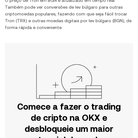
O preço de
Tron
em
BGN
é atualizado em tempo real.
Também pode ver conversões de
lev búlgaro
para outras
criptomoedas populares, fazendo com que seja fácil trocar
Tron
(
TRX
) e outras moedas digitais por
lev búlgaro
(
BGN
), de
forma rápida e conveniente.
Comece a fazer o trading
de cripto na OKX e
desbloqueie um maior