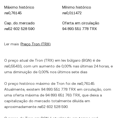
Máximo histórico
Mínimo histórico
лв0,76145
лв0,011472
Cap. do mercado
Oferta em circulação
лв52 602 528 590
94 893 551 778 TRX
Ler mais:
Preço
Tron
(
TRX
)
O preço atual de
Tron
(
TRX
) em
lev búlgaro
(
BGN
) é de
лв0,55433
, com
um aumento
de
0,00%
nas últimas 24 horas, e
uma diminuição
de
0,00%
nos últimos sete dias
O preço histórico máximo de
Tron
foi de
лв0,76145
.
Atualmente, existem
94 893 551 778 TRX
em circulação, com
uma oferta máxima de
94 893 651 763 TRX
, que deixa a
capitalização do mercado totalmente diluída em
aproximadamente
лв52 602 528 590
.