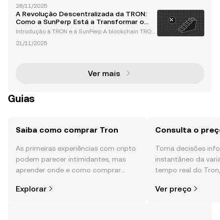
stLend DAO é o principal protocolo de empréstimos
26/11/2025
descentralizados dentro do ecossistema TRON, ser
A Revolução Descentralizada da TRON:
vindo como um pilar da inovação em finanças desc
Como a SunPerp Está a Transformar o
entra
Cenário de Negociação
Introdução à TRON e à SunPerp A blockchain TRON
estabeleceu-se como uma força dominante no esp
21/11/2025
aço das criptomoedas, particularmente pela sua lid
erança em transações de USDT, que representam
mais de 50
Ver mais
Guias
Saiba como comprar Tron
Consulta o preç
As primeiras experiências com cripto
Toma decisões in
podem parecer intimidantes, mas
instantâneo da var
aprender onde e como comprar
tempo real do Tron
cripto é mais simples do que pensas.
comunidade, notícia
Explorar
Ver preço
Começa a tua viagem na aplicação
móvel da OKX ou aqui mesmo na
Web.