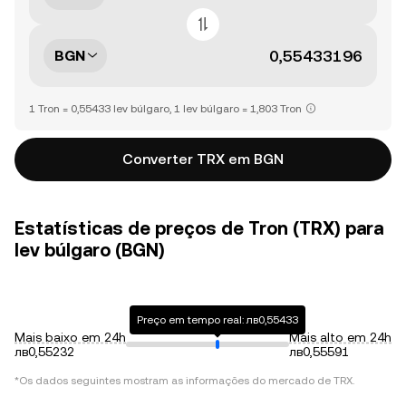
BGN
1 Tron = 0,55433 lev búlgaro, 1 lev búlgaro = 1,803 Tron
Converter TRX em BGN
Estatísticas de preços de Tron (TRX) para
lev búlgaro (BGN)
Preço em tempo real: лв0,55433
Mais baixo em 24h
Mais alto em 24h
лв0,55232
лв0,55591
*Os dados seguintes mostram as informações do mercado de
TRX
.