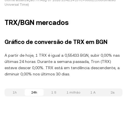
Última atualização:
Fri Aug 07 2026 23:42:14 (UTC+0000) (Coordinated
Universal Time)
TRX/BGN mercados
Gráfico de conversão de TRX em BGN
A partir de hoje, 1 TRX é igual a 0,55433 BGN, subir 0,00% nas
últimas 24 horas. Durante a semana passada, Tron (TRX)
esteve descer 0,00%. TRX está em tendência descendente, a
diminuir 0,00% nos últimos 30 dias.
1h
24h
1 S
1 milhão
1 A
2a