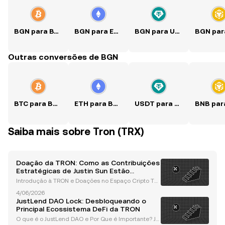
BGN para BTC
BGN para ETH
BGN para USDT
Outras conversões de BGN
BTC para BGN
ETH para BGN
USDT para BGN
Saiba mais sobre Tron (TRX)
Doação da TRON: Como as Contribuições
Estratégicas de Justin Sun Estão
Moldando o Ecossistema Cripto
Introdução à TRON e Doações no Espaço Cripto TR
ON, uma plataforma de blockchain proeminente, e
4/06/2026
mergiu como líder na indústria de criptomoedas, n
JustLend DAO Lock: Desbloqueando o
ão apenas por seus avanços tecnológicos, mas tam
Principal Ecossistema DeFi da TRON
bém pelas
O que é o JustLend DAO e Por Que é Importante? Ju