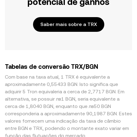
potencial de ganhos
Saber mais sobre a TRX
Tabelas de conversão TRX/BGN
Com base na taxa atual, 1 TRX é equivalente a
aproximadamente 0,55433 BGN. Isto significa que
adquirir 5 Tron equivaleria a cerca de 2,7717 BGN. Em
alternativa, se possuir лв1 BGN, seria equivalente a
cerca de 1,8040 BGN, enquanto que лв50 BGN
corresponderia a aproximadamente 90,1987 BGN. Estes
valores fornecem uma indicação da taxa de câmbio
entre BGN e TRX, podendo o montante exato variar em
função das flutuações do mercado.