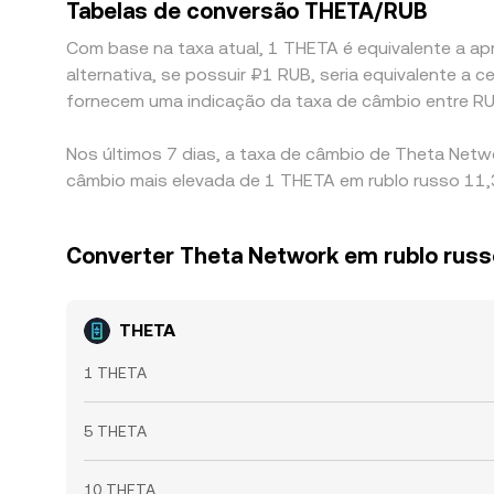
Tabelas de conversão THETA/RUB
Com base na taxa atual, 1 THETA é equivalente a ap
alternativa, se possuir ₽1 RUB, seria equivalente 
fornecem uma indicação da taxa de câmbio entre R
Nos últimos 7 dias, a taxa de câmbio de Theta Netw
câmbio mais elevada de 1 THETA em rublo russo 11,
Converter Theta Network em rublo russ
THETA
1 THETA
5 THETA
10 THETA