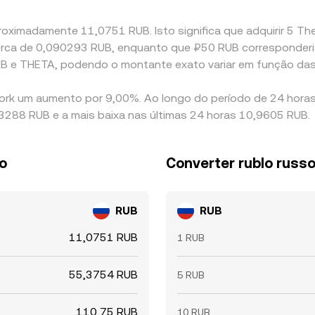
roximadamente 11,0751 RUB. Isto significa que adquirir 5 Th
a cerca de 0,090293 RUB, enquanto que ₽50 RUB corresponde
UB e THETA, podendo o montante exato variar em função das
ork um aumento por 9,00%. Ao longo do período de 24 horas,
3288 RUB e a mais baixa nas últimas 24 horas 10,9605 RUB.
o
Converter rublo russ
RUB
RUB
11,0751 RUB
1 RUB
55,3754 RUB
5 RUB
110,75 RUB
10 RUB