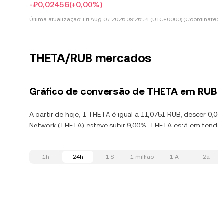
-₽0,02456
(+0,00%)
Última atualização:
Fri Aug 07 2026 09:26:34 (UTC+0000) (Coordinated
THETA/RUB mercados
Gráfico de conversão de THETA em RUB
A partir de hoje, 1 THETA é igual a 11,0751 RUB, descer 0
Network (THETA) esteve subir 9,00%. THETA está em tendên
1h
24h
1 S
1 milhão
1 A
2a