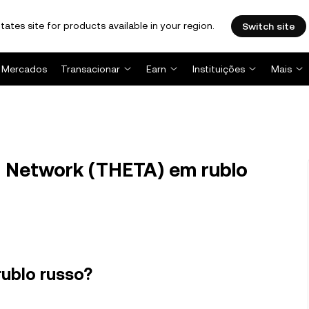
tates site for products available in your region.
Switch site
Mercados
Transacionar
Earn
Instituições
Mais
 Network (THETA) em rublo
rublo russo?