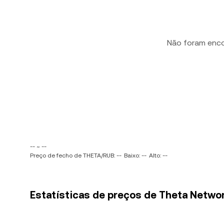
Não foram enc
-- ~ --
Preço de fecho de THETA/RUB: --
Baixo: --
Alto: --
Estatísticas de preços de Theta Networ