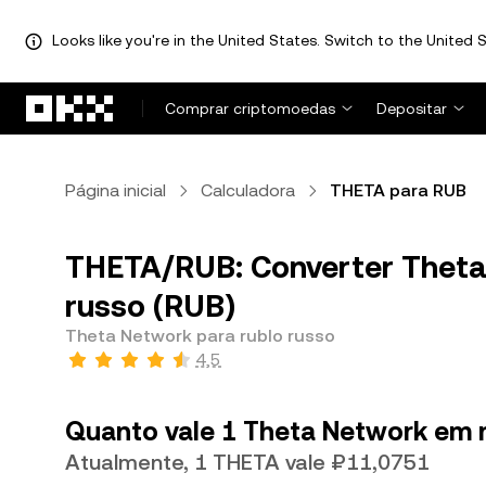
Looks like you're in the United States. Switch to the United S
Avançar para conteúdo principal
Comprar criptomoedas
Depositar
Página inicial
Calculadora
THETA para RUB
THETA/RUB: Converter Theta
russo (RUB)
Theta Network para rublo russo
4,5
Quanto vale 1 Theta Network em 
Atualmente, 1 THETA vale ₽11,0751