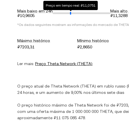
Preço em tempo real: ₽11,0751
Mais baixo em 24h
Mais alto
₽10,9605
₽11,3288
*Os dados seguintes mostram as informações do mercado de
THETA
Máximo histórico
Mínimo histórico
₽7203,31
₽2,8650
Ler mais:
Preço
Theta Network
(
THETA
)
O preço atual de
Theta Network
(
THETA
) em
rublo russo
(
24 horas, e
um aumento
de
9,00%
nos últimos sete dias
O preço histórico máximo de
Theta Network
foi de
₽7203
com uma oferta máxima de
1 000 000 000 THETA
, que de
aproximadamente
₽11 075 085 478
.