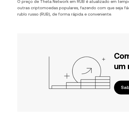
O preço de
Theta Network
em
RUB
é atualizado em temp
outras criptomoedas populares, fazendo com que seja fác
rublo russo
(
RUB
), de forma rápida e conveniente.
Com
um 
Sab