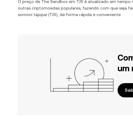
O preço de
The Sandbox
em
TJS
é atualizado em tempo 
outras criptomoedas populares, fazendo com que seja fác
somoni tajique
(
TJS
), de forma rápida e conveniente.
Com
um 
Sab