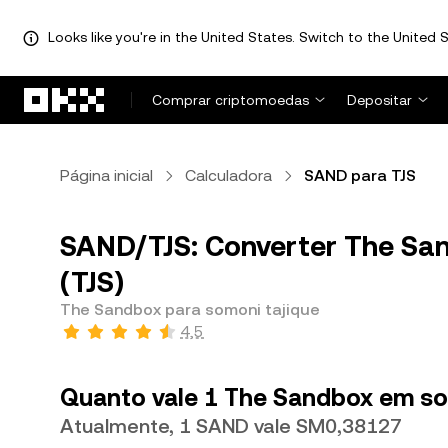
Looks like you're in the United States. Switch to the United S
Avançar para conteúdo principal
Comprar criptomoedas
Depositar
Página inicial
Calculadora
SAND para TJS
SAND/TJS: Converter The Sa
(TJS)
The Sandbox para somoni tajique
4,5
Quanto vale 1 The Sandbox em so
Atualmente, 1 SAND vale SM0,38127