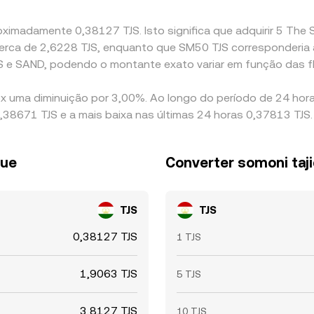
ximadamente 0,38127 TJS. Isto significa que adquirir 5 The 
 a cerca de 2,6228 TJS, enquanto que SM50 TJS corresponderi
S e SAND, podendo o montante exato variar em função das 
x uma diminuição por 3,00%. Ao longo do período de 24 hora
38671 TJS e a mais baixa nas últimas 24 horas 0,37813 TJS.
que
Converter somoni taj
TJS
TJS
0,38127 TJS
1 TJS
1,9063 TJS
5 TJS
3,8127 TJS
10 TJS