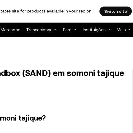
tates site for products available in your region.
Switch site
Mercados
Transacionar
Earn
Instituições
Mais
ndbox (SAND) em somoni tajique
moni tajique?