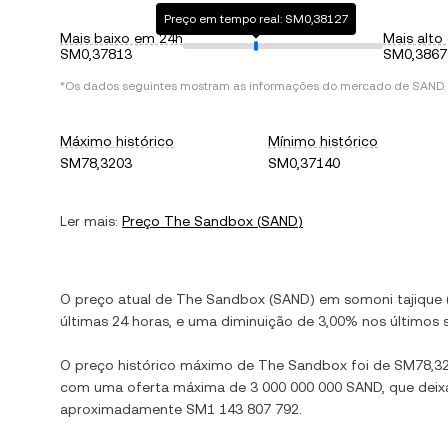
Preço em tempo real: SM0,38127
Mais baixo em 24h
Mais alto
SM0,37813
SM0,3867
*Os dados seguintes mostram as informações do mercado de
SAND
.
Máximo histórico
Mínimo histórico
SM78,3203
SM0,37140
Ler mais:
Preço
The Sandbox
(
SAND
)
O preço atual de
The Sandbox
(
SAND
) em
somoni tajique
últimas 24 horas, e
uma diminuição
de
3,00%
nos últimos s
O preço histórico máximo de
The Sandbox
foi de
SM78,3
com uma oferta máxima de
3 000 000 000 SAND
, que dei
aproximadamente
SM1 143 807 792
.