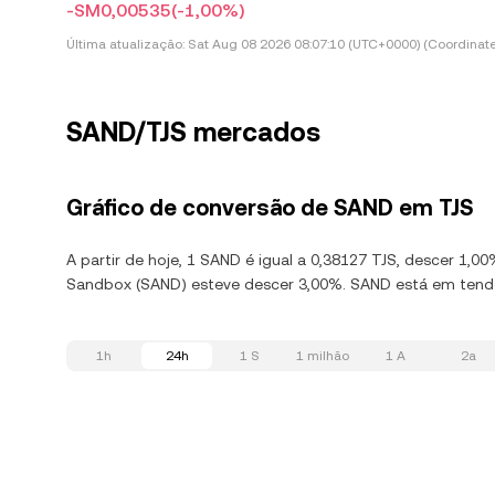
-SM0,00535
(-1,00%)
Última atualização:
Sat Aug 08 2026 08:07:10 (UTC+0000) (Coordinate
SAND/TJS mercados
Gráfico de conversão de SAND em TJS
A partir de hoje, 1 SAND é igual a 0,38127 TJS, descer 1,
Sandbox (SAND) esteve descer 3,00%. SAND está em tendên
1h
24h
1 S
1 milhão
1 A
2a