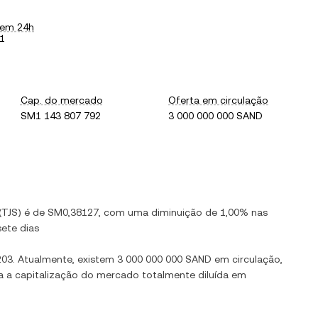
 em 24h
1
Cap. do mercado
Oferta em circulação
SM1 143 807 792
3 000 000 000 SAND
(
TJS
) é de
SM0,38127
, com
uma diminuição
de
1,00%
nas
ete dias
203
. Atualmente, existem
3 000 000 000 SAND
em circulação,
xa a capitalização do mercado totalmente diluída em