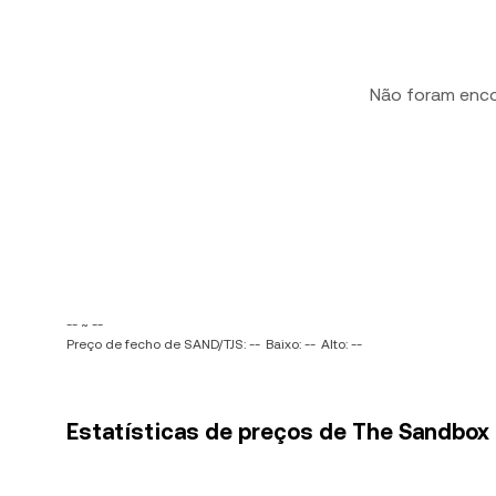
Não foram enc
-- ~ --
Preço de fecho de SAND/TJS: --
Baixo: --
Alto: --
Estatísticas de preços de The Sandbox 