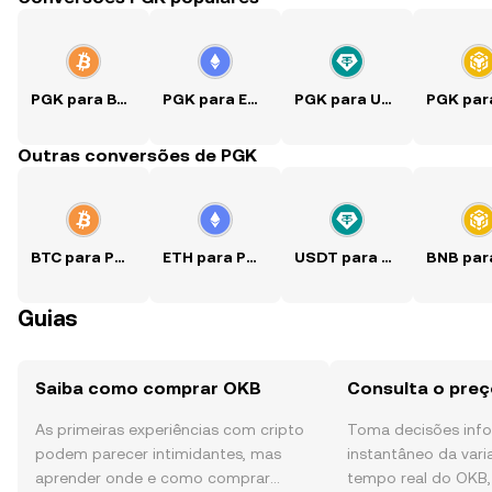
PGK para BTC
PGK para ETH
PGK para USDT
Outras conversões de PGK
BTC para PGK
ETH para PGK
USDT para PGK
Guias
Saiba como comprar OKB
Consulta o pre
As primeiras experiências com cripto
Toma decisões in
podem parecer intimidantes, mas
instantâneo da var
aprender onde e como comprar
tempo real do OKB,