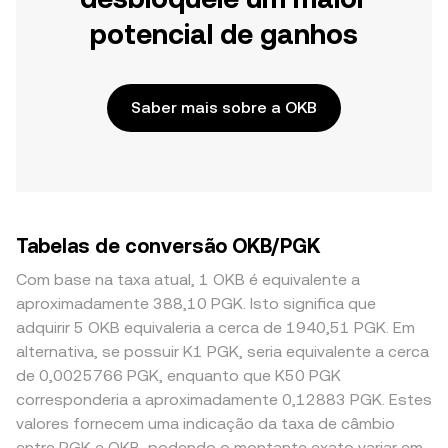
potencial de ganhos
Saber mais sobre a OKB
Tabelas de conversão OKB/PGK
Com base na taxa atual, 1 OKB é equivalente a
aproximadamente 388,10 PGK. Isto significa que
adquirir 5 OKB equivaleria a cerca de 1940,51 PGK. Em
alternativa, se possuir K1 PGK, seria equivalente a cerca
de 0,0025766 PGK, enquanto que K50 PGK
corresponderia a aproximadamente 0,12883 PGK. Estes
valores fornecem uma indicação da taxa de câmbio
entre PGK e OKB, podendo o montante exato variar em