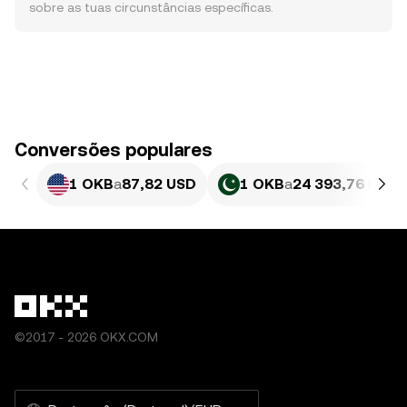
sobre as tuas circunstâncias específicas.
Conversões populares
1 OKB
a
87,82 USD
1 OKB
a
24 393,76 PKR
©2017 - 2026 OKX.COM