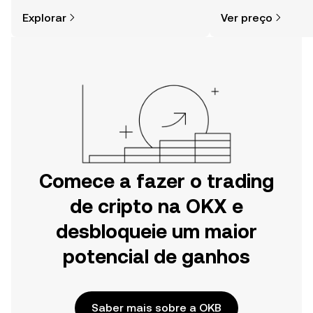
cripto é mais simples do que pensas.
comunidade, notícia
Explorar
Ver preço
Começa a tua viagem na aplicação
móvel da OKX ou aqui mesmo na
Web.
Comece a fazer o trading
de cripto na OKX e
desbloqueie um maior
potencial de ganhos
Saber mais sobre a OKB