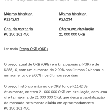
*Os dados seguintes mostram as informações do mercado de
OKB
.
Máximo histórico
Mínimo histórico
K1142,83
K2,5234
Cap. do mercado
Oferta em circulação
K8 150 161 450
21 000 000 OKB
Ler mais:
Preço
OKB
(
OKB
)
O preço atual de
OKB
(
OKB
) em
kina papuásia
(
PGK
) é de
K388,10
, com
um aumento
de
2,00%
nas últimas 24 horas, e
um aumento
de
3,00%
nos últimos sete dias
O preço histórico máximo de
OKB
foi de
K1142,83
.
Atualmente, existem
21 000 000 OKB
em circulação, com uma
oferta máxima de
21 000 000 OKB
, que deixa a capitalização
do mercado totalmente diluída em aproximadamente
K8 150 161 450
.