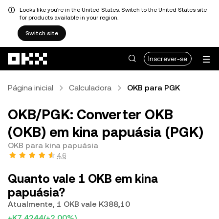
Looks like you're in the United States. Switch to the United States site
for products available in your region.
Switch site
Avançar para conteúdo principal
Inscrever-se
Página inicial
Calculadora
OKB para PGK
OKB/PGK: Converter OKB
(OKB) em kina papuásia (PGK)
OKB para kina papuásia
4,6
Quanto vale 1 OKB em kina
papuásia?
Atualmente, 1 OKB vale K388,10
+K7,4244
(+2,00%)