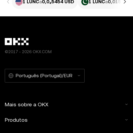
1 LUNC
a
0,0₄5454 USD
1 LUNC
a
0,015148 
©2017 - 2026 OKX.COM
Português (Portugal)/EUR
Mais sobre a OKX
Produtos