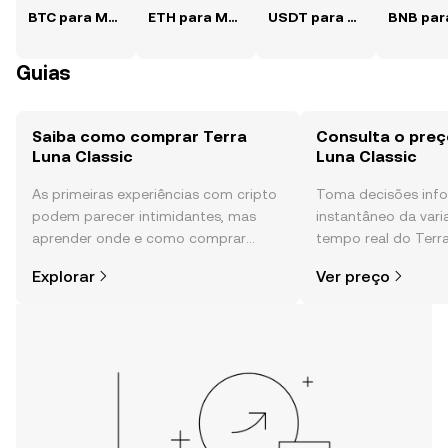
BTC para MZN
ETH para MZN
USDT para MZN
Guias
Saiba como comprar Terra
Consulta o preç
Luna Classic
Luna Classic
As primeiras experiências com cripto
Toma decisões in
podem parecer intimidantes, mas
instantâneo da var
aprender onde e como comprar
tempo real do Terra
cripto é mais simples do que pensas.
sentimento da comu
Explorar
Ver preço
Começa a tua viagem na aplicação
e muito mais.
móvel da OKX ou aqui mesmo na
Web.