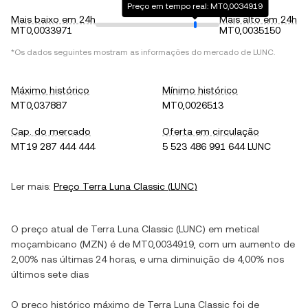
Preço em tempo real: MT0,0034919
Mais baixo em 24h
Mais alto em 24h
MT0,0033971
MT0,0035150
*Os dados seguintes mostram as informações do mercado de
LUNC
.
Máximo histórico
Mínimo histórico
MT0,037887
MT0,0026513
Cap. do mercado
Oferta em circulação
MT19 287 444 444
5 523 486 991 644 LUNC
Ler mais:
Preço
Terra Luna Classic
(
LUNC
)
O preço atual de
Terra Luna Classic
(
LUNC
) em
metical
moçambicano
(
MZN
) é de
MT0,0034919
, com
um aumento
de
2,00%
nas últimas 24 horas, e
uma diminuição
de
4,00%
nos
últimos sete dias
O preço histórico máximo de
Terra Luna Classic
foi de