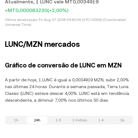
Atualmente, 1 LUNC vale MT0,0034919
+MT0,000083230
(+2,00%)
Última atualização:
Fri Aug 07 2026 03:42:04 (UTC+0000) (Coordinated
Universal Time)
LUNC/MZN mercados
Gráfico de conversão de LUNC em MZN
A partir de hoje, 1 LUNC é igual a 0,0034919 MZN, subir 2,00%
nas últimas 24 horas. Durante a semana passada, Terra Luna
Classic (LUNC) esteve descer 4,00%. LUNC está em tendência
descendente, a diminuir 7,00% nos últimos 30 dias.
1h
24h
1 S
1 milhão
1 A
2a