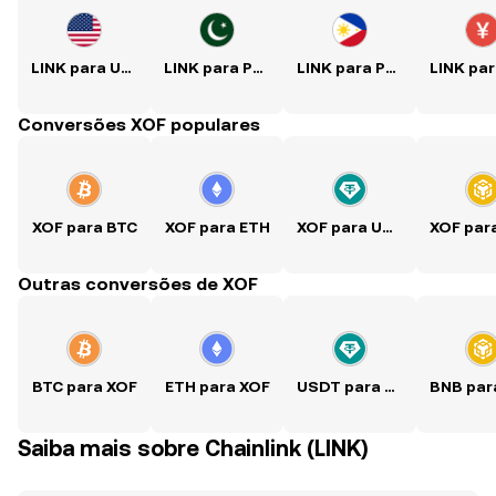
LINK para USD
LINK para PKR
LINK para PHP
Conversões XOF populares
XOF para BTC
XOF para ETH
XOF para USDT
Outras conversões de XOF
BTC para XOF
ETH para XOF
USDT para XOF
Saiba mais sobre Chainlink (LINK)