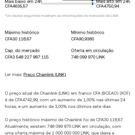
Mais baixo em 24h
Mais alto em 24h
CFA4635,57
CFA4750,94
*Os dados seguintes mostram as informações do mercado de
LINK
.
Máximo histórico
Mínimo histórico
CFA30 118,67
CFA90,9380
Cap. do mercado
Oferta em circulação
CFA3 548 227 987 115
748 099 970 LINK
Ler mais:
Preço
Chainlink
(
LINK
)
O preço atual de
Chainlink
(
LINK
) em
franco CFA (BCEAO)
(
XOF
)
é de
CFA4742,99
, com
um aumento
de
1,00%
nas últimas 24
horas, e
um aumento
de
3,00%
nos últimos sete dias
O preço histórico máximo de
Chainlink
foi de
CFA30 118,67
.
Atualmente, existem
748 099 970 LINK
em circulação, com
uma oferta máxima de
1 000 000 000 LINK
, que deixa a