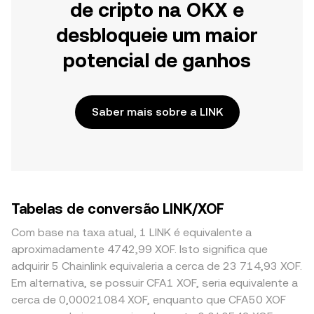
de cripto na OKX e
desbloqueie um maior
potencial de ganhos
Saber mais sobre a LINK
Tabelas de conversão LINK/XOF
Com base na taxa atual, 1 LINK é equivalente a
aproximadamente 4742,99 XOF. Isto significa que
adquirir 5 Chainlink equivaleria a cerca de 23 714,93 XOF.
Em alternativa, se possuir CFA1 XOF, seria equivalente a
cerca de 0,00021084 XOF, enquanto que CFA50 XOF