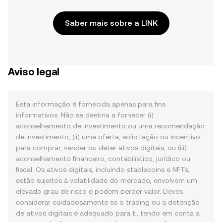
Saber mais sobre a LINK
Aviso legal
Esta informação é fornecida apenas para fins
informativos. Não se destina a fornecer (i)
aconselhamento de investimento ou uma recomendação
de investimento, (ii) uma oferta, solicitação ou incentivo
para comprar, vender ou deter ativos digitais, ou (iii)
aconselhamento financeiro, contabilístico, jurídico ou
fiscal. Os ativos digitais, incluindo stablecoins e NFTs,
estão sujeitos à volatilidade do mercado, envolvem um
elevado grau de risco e podem perder valor. Deves
considerar cuidadosamente se o trading ou a detenção
de ativos digitais é adequado para ti, tendo em conta a