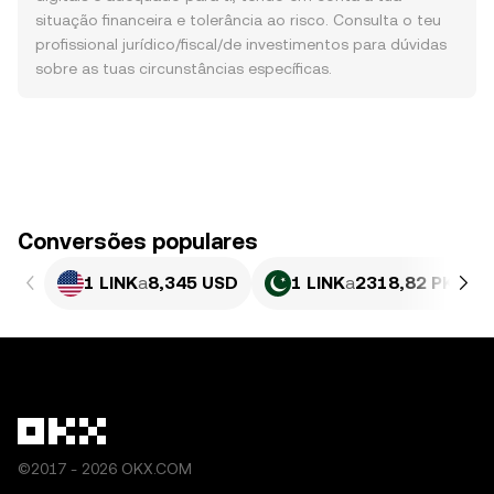
situação financeira e tolerância ao risco. Consulta o teu
profissional jurídico/fiscal/de investimentos para dúvidas
sobre as tuas circunstâncias específicas.
Conversões populares
1 LINK
a
8,345 USD
1 LINK
a
2318,82 PKR
©2017 - 2026 OKX.COM