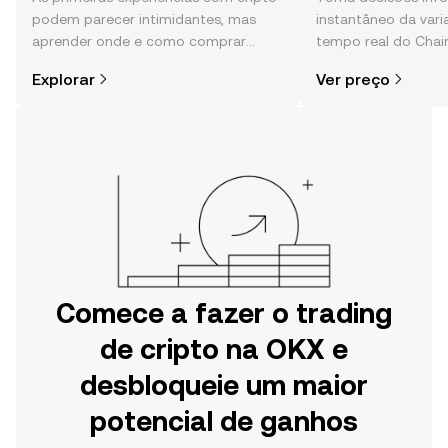
podem parecer intimidantes, mas
instantâneo da var
aprender onde e como comprar
tempo real do Chain
cripto é mais simples do que pensas.
da comunidade, not
Explorar
Ver preço
Começa a tua viagem na aplicação
mais.
móvel da OKX ou aqui mesmo na
Web.
Comece a fazer o trading
de cripto na OKX e
desbloqueie um maior
potencial de ganhos