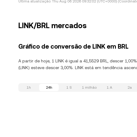
Última atualização:
Thu Aug 06 2026 09:32:02 (UTC+0000) (Coordinate
LINK/BRL mercados
Gráfico de conversão de LINK em BRL
A partir de hoje, 1 LINK é igual a 41,5529 BRL, descer 1,0
(LINK) esteve descer 3,00%. LINK está em tendência ascen
1h
24h
1 S
1 milhão
1 A
2a