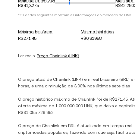
Mais baixo em 24h
Mais alto
R$41,3275
R$42,280
*Os dados seguintes mostram as informações do mercado de
LINK
.
Máximo histórico
Mínimo histórico
R$271,45
R$0,81958
Ler mais:
Preço
Chainlink
(
LINK
)
O preço atual de
Chainlink
(
LINK
) em
real brasileiro
(
BRL
) é
horas, e
uma diminuição
de
3,00%
nos últimos sete dias
O preço histórico máximo de
Chainlink
foi de
R$271,45
. A
oferta máxima de
1 000 000 000 LINK
, que deixa a capit
R$31 085 729 852
.
O preço de
Chainlink
em
BRL
é atualizado em tempo real
criptomoedas populares, fazendo com que seja fácil troc