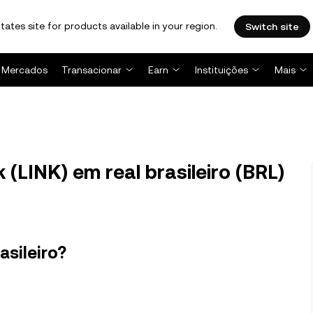
tates site for products available in your region.
Switch site
Mercados
Transacionar
Earn
Instituições
Mais
 (LINK) em real brasileiro (BRL)
asileiro?