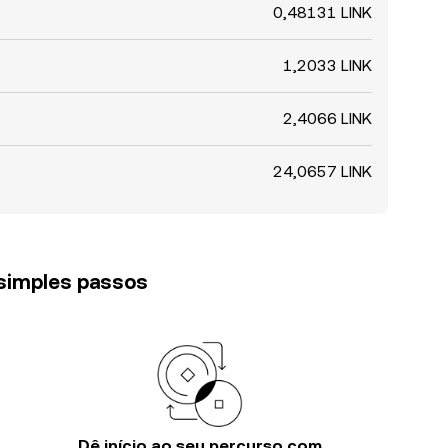
0,48131 LINK
1,2033 LINK
2,4066 LINK
24,0657 LINK
 simples passos
Dê início ao seu percurso com