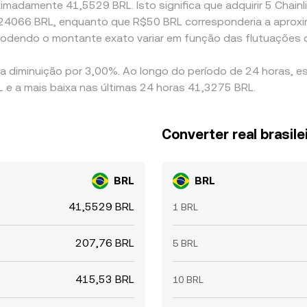
imadamente 41,5529 BRL. Isto significa que adquirir 5 Chainli
0,024066 BRL, enquanto que R$50 BRL corresponderia a apro
 podendo o montante exato variar em função das flutuações
ma diminuição por 3,00%. Ao longo do período de 24 horas, e
L e a mais baixa nas últimas 24 horas 41,3275 BRL.
Converter real brasile
BRL
BRL
41,5529 BRL
1 BRL
207,76 BRL
5 BRL
415,53 BRL
10 BRL