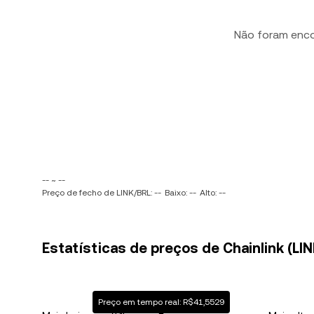
Não foram enc
-- ~ --
Preço de fecho de LINK/BRL: --
Baixo: --
Alto: --
Estatísticas de preços de Chainlink (LINK
Preço em tempo real: R$41,5529