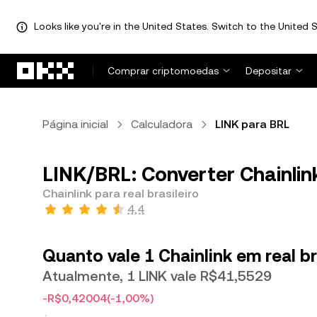
Looks like you're in the United States. Switch to the United S
Avançar para conteúdo principal
Comprar criptomoedas
Depositar
Página inicial
Calculadora
LINK para BRL
LINK/BRL: Converter Chainlink
Chainlink para real brasileiro
4,4
Quanto vale 1 Chainlink em real br
Atualmente, 1 LINK vale R$41,5529
-R$0,42004
(-1,00%)