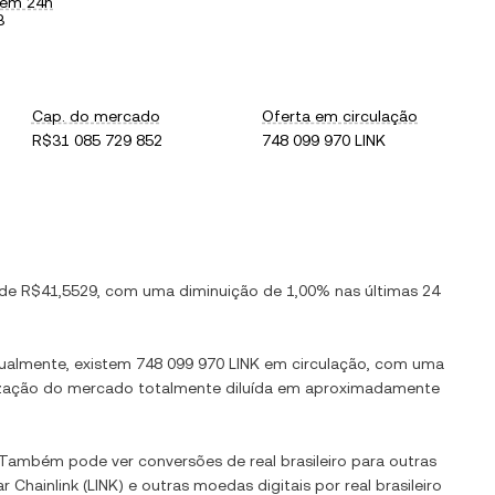
 em 24h
3
Cap. do mercado
Oferta em circulação
R$31 085 729 852
748 099 970 LINK
 de
R$41,5529
, com
uma diminuição
de
1,00%
nas últimas 24
tualmente, existem
748 099 970 LINK
em circulação, com uma
alização do mercado totalmente diluída em aproximadamente
. Também pode ver conversões de
real brasileiro
para outras
ar
Chainlink
(
LINK
) e outras moedas digitais por
real brasileiro