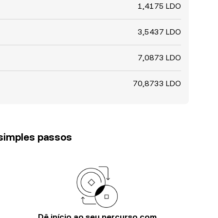
1,4175 LDO
3,5437 LDO
7,0873 LDO
70,8733 LDO
 simples passos
Dê início ao seu percurso com