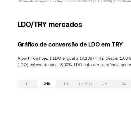
Última atualização:
Thu Aug 06 2026 12:26:23 (UTC+0000) (Coordinate
LDO/TRY mercados
Gráfico de conversão de LDO em TRY
A partir de hoje, 1 LDO é igual a 14,1097 TRY, descer 1,0
(LDO) esteve descer 18,00%. LDO está em tendência ascen
1h
24h
1 S
1 milhão
1 A
2a