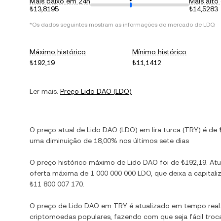
Mais baixo em 24h
Mais alto
₺13,8195
₺14,5283
*Os dados seguintes mostram as informações do mercado de
LDO
.
Máximo histórico
Mínimo histórico
₺192,19
₺11,1412
Ler mais:
Preço
Lido DAO
(
LDO
)
O preço atual de
Lido DAO
(
LDO
) em
lira turca
(
TRY
) é de
uma diminuição
de
18,00%
nos últimos sete dias
O preço histórico máximo de
Lido DAO
foi de
₺192,19
. At
oferta máxima de
1 000 000 000 LDO
, que deixa a capita
₺11 800 007 170
.
O preço de
Lido DAO
em
TRY
é atualizado em tempo rea
criptomoedas populares, fazendo com que seja fácil troc