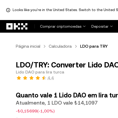
Looks like you're in the United States. Switch to the United S
Avançar para conteúdo principal
Comprar criptomoedas
Depositar
Página inicial
Calculadora
LDO para TRY
LDO/TRY: Converter Lido DAO 
Lido DAO para lira turca
4,4
Quanto vale 1 Lido DAO em lira tu
Atualmente, 1 LDO vale ₺14,1097
-₺0,15699
(-1,00%)