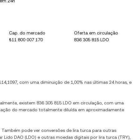
 em 24h
Cap. do mercado
Oferta em circulação
₺11 800 007 170
836 305 815 LDO
₺14,1097
, com
uma diminuição
de
1,00%
nas últimas 24 horas, e
ualmente, existem
836 305 815 LDO
em circulação, com uma
lização do mercado totalmente diluída em aproximadamente
l. Também pode ver conversões de
lira turca
para outras
ar
Lido DAO
(
LDO
) e outras moedas digitais por
lira turca
(
TRY
),