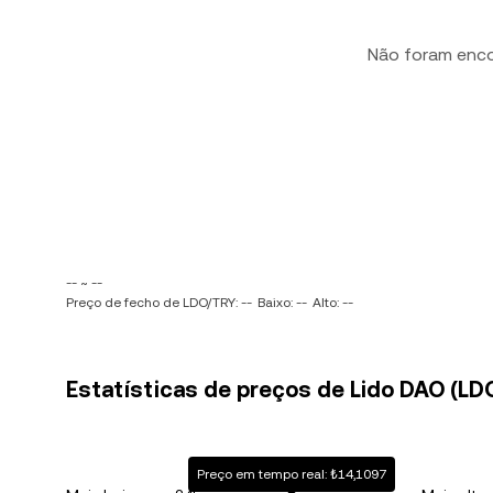
Não foram enc
-- ~ --
Preço de fecho de LDO/TRY: --
Baixo: --
Alto: --
Estatísticas de preços de Lido DAO (LDO)
Preço em tempo real: ₺14,1097