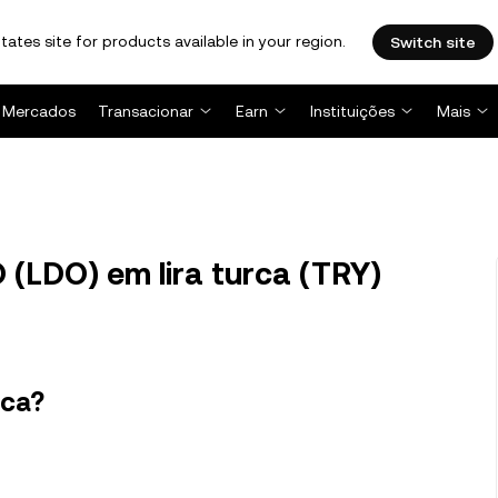
tates site for products available in your region.
Switch site
Mercados
Transacionar
Earn
Instituições
Mais
(LDO) em lira turca (TRY)
rca?