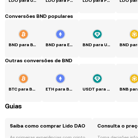
LDO para USD
LDO para PKR
LDO para PHP
Conversões BND populares
BND para BTC
BND para ETH
BND para USDT
Outras conversões de BND
BTC para BND
ETH para BND
USDT para BND
Guias
Saiba como comprar Lido DAO
Consulta o preç
As primeiras experiências com cripto
Toma decisões in