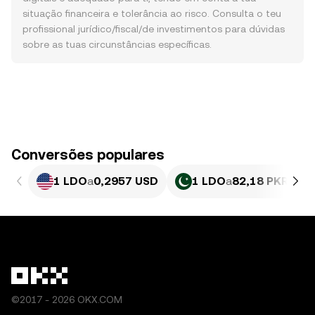
situação financeira e tolerância ao risco. Consulta o teu
profissional jurídico/fiscal/de investimentos para dúvidas
sobre as tuas circunstâncias específicas.
Conversões populares
1 LDO
a
0,2957 USD
1 LDO
a
82,18 PKR
©2017 - 2026 OKX.COM