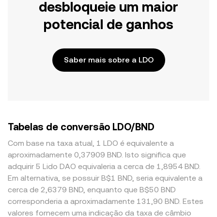
desbloqueie um maior
potencial de ganhos
Saber mais sobre a LDO
Tabelas de conversão LDO/BND
Com base na taxa atual, 1 LDO é equivalente a
aproximadamente 0,37909 BND. Isto significa que
adquirir 5 Lido DAO equivaleria a cerca de 1,8954 BND.
Em alternativa, se possuir B$1 BND, seria equivalente a
cerca de 2,6379 BND, enquanto que B$50 BND
corresponderia a aproximadamente 131,90 BND. Estes
valores fornecem uma indicação da taxa de câmbio