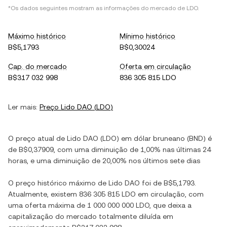
*Os dados seguintes mostram as informações do mercado de
LDO
.
Máximo histórico
Mínimo histórico
B$5,1793
B$0,30024
Cap. do mercado
Oferta em circulação
B$317 032 998
836 305 815 LDO
Ler mais:
Preço
Lido DAO
(
LDO
)
O preço atual de
Lido DAO
(
LDO
) em
dólar bruneano
(
BND
) é
de
B$0,37909
, com
uma diminuição
de
1,00%
nas últimas 24
horas, e
uma diminuição
de
20,00%
nos últimos sete dias
O preço histórico máximo de
Lido DAO
foi de
B$5,1793
.
Atualmente, existem
836 305 815 LDO
em circulação, com
uma oferta máxima de
1 000 000 000 LDO
, que deixa a
capitalização do mercado totalmente diluída em