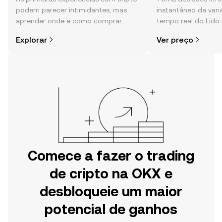
podem parecer intimidantes, mas
instantâneo da var
aprender onde e como comprar
tempo real do Lido
cripto é mais simples do que pensas.
da comunidade, not
Explorar
Ver preço
Começa a tua viagem na aplicação
mais.
móvel da OKX ou aqui mesmo na
Web.
Comece a fazer o trading
de cripto na OKX e
desbloqueie um maior
potencial de ganhos