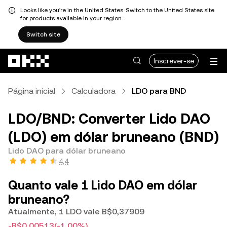
Looks like you're in the United States. Switch to the United States site
for products available in your region.
Switch site
Avançar para conteúdo principal
Inscrever-se
Página inicial
Calculadora
LDO para BND
LDO/BND: Converter Lido DAO
(LDO) em dólar bruneano (BND)
Lido DAO para dólar bruneano
4,4
Quanto vale 1 Lido DAO em dólar
bruneano?
Atualmente, 1 LDO vale B$0,37909
-B$0,00513
(-1,00%)