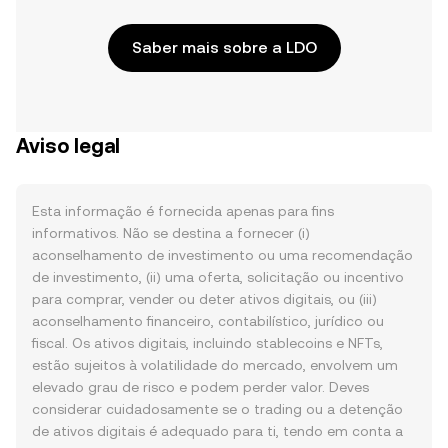
Saber mais sobre a LDO
Aviso legal
Esta informação é fornecida apenas para fins
informativos. Não se destina a fornecer (i)
aconselhamento de investimento ou uma recomendação
de investimento, (ii) uma oferta, solicitação ou incentivo
para comprar, vender ou deter ativos digitais, ou (iii)
aconselhamento financeiro, contabilístico, jurídico ou
fiscal. Os ativos digitais, incluindo stablecoins e NFTs,
estão sujeitos à volatilidade do mercado, envolvem um
elevado grau de risco e podem perder valor. Deves
considerar cuidadosamente se o trading ou a detenção
de ativos digitais é adequado para ti, tendo em conta a