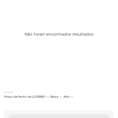
Não foram encontrados resultados
-- ~ --
Preço de fecho de LDO/BND: --
Baixo: --
Alto: --