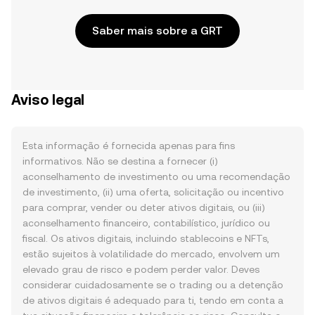
Saber mais sobre a GRT
Aviso legal
Esta informação é fornecida apenas para fins
informativos. Não se destina a fornecer (i)
aconselhamento de investimento ou uma recomendação
de investimento, (ii) uma oferta, solicitação ou incentivo
para comprar, vender ou deter ativos digitais, ou (iii)
aconselhamento financeiro, contabilístico, jurídico ou
fiscal. Os ativos digitais, incluindo stablecoins e NFTs,
estão sujeitos à volatilidade do mercado, envolvem um
elevado grau de risco e podem perder valor. Deves
considerar cuidadosamente se o trading ou a detenção
de ativos digitais é adequado para ti, tendo em conta a