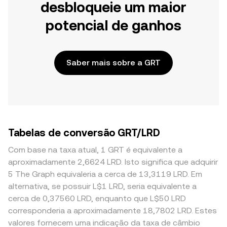
desbloqueie um maior
potencial de ganhos
Saber mais sobre a GRT
Tabelas de conversão GRT/LRD
Com base na taxa atual, 1 GRT é equivalente a
aproximadamente 2,6624 LRD. Isto significa que adquirir
5 The Graph equivaleria a cerca de 13,3119 LRD. Em
alternativa, se possuir L$1 LRD, seria equivalente a
cerca de 0,37560 LRD, enquanto que L$50 LRD
corresponderia a aproximadamente 18,7802 LRD. Estes
valores fornecem uma indicação da taxa de câmbio