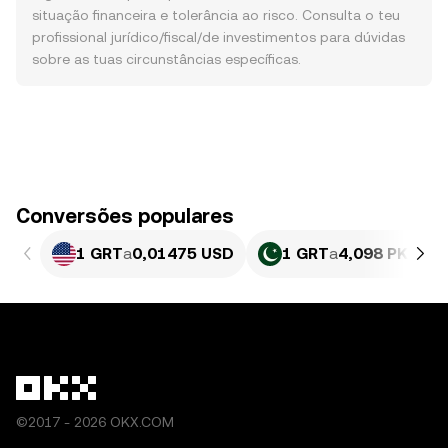
situação financeira e tolerância ao risco. Consulta o teu
profissional jurídico/fiscal/de investimentos para dúvidas
sobre as tuas circunstâncias específicas.
Conversões populares
1 GRT
a
0,01475 USD
1 GRT
a
4,098 PKR
©2017 - 2026 OKX.COM