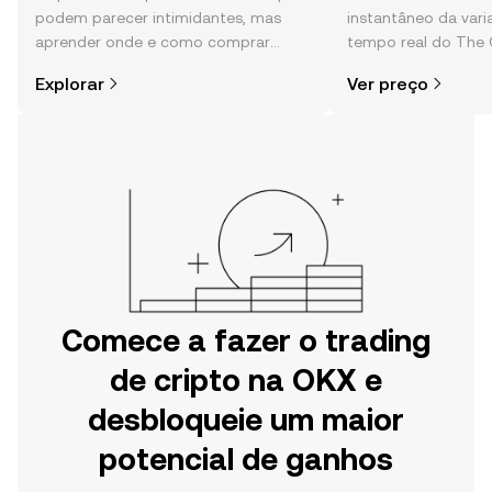
podem parecer intimidantes, mas
instantâneo da var
aprender onde e como comprar
tempo real do The 
cripto é mais simples do que pensas.
sentimento da comu
Explorar
Ver preço
Começa a tua viagem na aplicação
e muito mais.
móvel da OKX ou aqui mesmo na
Web.
Comece a fazer o trading
de cripto na OKX e
desbloqueie um maior
potencial de ganhos