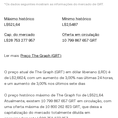
*Os dados seguintes mostram as informações do mercado de
GRT
.
Máximo histórico
Mínimo histórico
L$521,64
L$2,5487
Cap. do mercado
Oferta em circulação
L$28 753 277 957
10 799 867 657 GRT
Ler mais:
Preço
The Graph
(
GRT
)
O preço atual de
The Graph
(
GRT
) em
dólar liberiano
(
LRD
) é
de
L$2,6624
, com
um aumento
de
3,00%
nas últimas 24 horas,
e
um aumento
de
3,00%
nos últimos sete dias
O preço histórico máximo de
The Graph
foi de
L$521,64
.
Atualmente, existem
10 799 867 657 GRT
em circulação, com
uma oferta máxima de
10 800 262 823 GRT
, que deixa a
capitalização do mercado totalmente diluída em