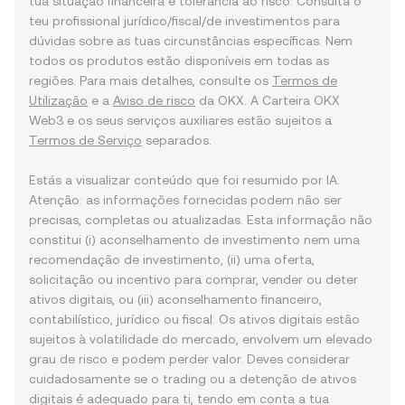
tua situação financeira e tolerância ao risco. Consulta o
teu profissional jurídico/fiscal/de investimentos para
dúvidas sobre as tuas circunstâncias específicas. Nem
todos os produtos estão disponíveis em todas as
regiões. Para mais detalhes, consulte os
Termos de
Utilização
e a
Aviso de risco
da OKX. A Carteira OKX
Web3 e os seus serviços auxiliares estão sujeitos a
Termos de Serviço
separados.
Estás a visualizar conteúdo que foi resumido por IA.
Atenção: as informações fornecidas podem não ser
precisas, completas ou atualizadas. Esta informação não
constitui (i) aconselhamento de investimento nem uma
recomendação de investimento, (ii) uma oferta,
solicitação ou incentivo para comprar, vender ou deter
ativos digitais, ou (iii) aconselhamento financeiro,
contabilístico, jurídico ou fiscal. Os ativos digitais estão
sujeitos à volatilidade do mercado, envolvem um elevado
grau de risco e podem perder valor. Deves considerar
cuidadosamente se o trading ou a detenção de ativos
digitais é adequado para ti, tendo em conta a tua