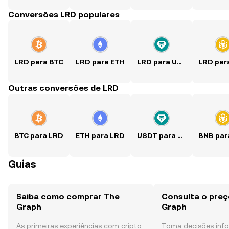
Conversões LRD populares
LRD para BTC
LRD para ETH
LRD para USDT
Outras conversões de LRD
BTC para LRD
ETH para LRD
USDT para LRD
Guias
Saiba como comprar The
Consulta o preç
Graph
Graph
As primeiras experiências com cripto
Toma decisões in