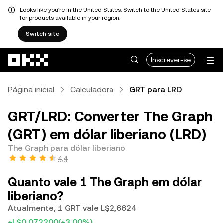
Looks like you're in the United States. Switch to the United States site
for products available in your region.
Switch site
Avançar para conteúdo principal
Inscrever-se
Página inicial
Calculadora
GRT para LRD
GRT/LRD: Converter The Graph
(GRT) em dólar liberiano (LRD)
The Graph para dólar liberiano
4,4
Quanto vale 1 The Graph em dólar
liberiano?
Atualmente, 1 GRT vale L$2,6624
+L$0,072200
(+3,00%)