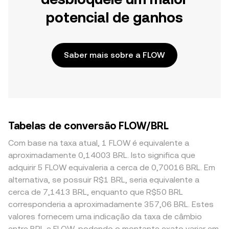
potencial de ganhos
Saber mais sobre a FLOW
Tabelas de conversão FLOW/BRL
Com base na taxa atual, 1 FLOW é equivalente a
aproximadamente 0,14003 BRL. Isto significa que
adquirir 5 FLOW equivaleria a cerca de 0,70016 BRL. Em
alternativa, se possuir R$1 BRL, seria equivalente a
cerca de 7,1413 BRL, enquanto que R$50 BRL
corresponderia a aproximadamente 357,06 BRL. Estes
valores fornecem uma indicação da taxa de câmbio
entre BRL e FLOW, podendo o montante exato variar em