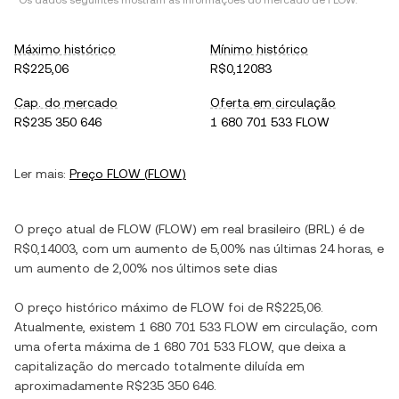
*Os dados seguintes mostram as informações do mercado de
FLOW
.
Máximo histórico
Mínimo histórico
R$225,06
R$0,12083
Cap. do mercado
Oferta em circulação
R$235 350 646
1 680 701 533 FLOW
Ler mais:
Preço
FLOW
(
FLOW
)
O preço atual de
FLOW
(
FLOW
) em
real brasileiro
(
BRL
) é de
R$0,14003
, com
um aumento
de
5,00%
nas últimas 24 horas, e
um aumento
de
2,00%
nos últimos sete dias
O preço histórico máximo de
FLOW
foi de
R$225,06
.
Atualmente, existem
1 680 701 533 FLOW
em circulação, com
uma oferta máxima de
1 680 701 533 FLOW
, que deixa a
capitalização do mercado totalmente diluída em
aproximadamente
R$235 350 646
.