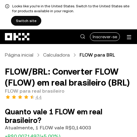
Looks like you're in the United States. Switch to the United States site
for products available in your region.
Switch site
Avançar para conteúdo principal
Inscrever-se
Página inicial
Calculadora
FLOW para BRL
FLOW/BRL: Converter FLOW
(FLOW) em real brasileiro (BRL)
FLOW para real brasileiro
4,4
Quanto vale 1 FLOW em real
brasileiro?
Atualmente, 1 FLOW vale R$0,14003
+R$0,0071497
(+5,00%)