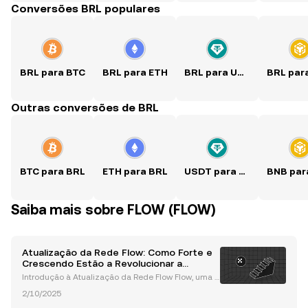
Conversões BRL populares
BRL para BTC
BRL para ETH
BRL para USDT
Outras conversões de BRL
BTC para BRL
ETH para BRL
USDT para BRL
Saiba mais sobre FLOW (FLOW)
Atualização da Rede Flow: Como Forte e
Crescendo Estão a Revolucionar a
Blockchain
Introdução à Atualização da Rede Flow Flow, uma b
lockchain de camada 1 reconhecida por alimentar
2/10/2025
aplicações voltadas para o consumidor, como NBA