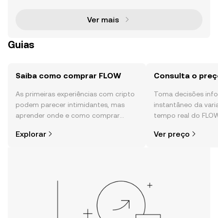
Top Shot, NFL All Day e Disney, está a passar por atu
al
Ver mais
Guias
Saiba como comprar FLOW
Consulta o pre
As primeiras experiências com cripto
Toma decisões in
podem parecer intimidantes, mas
instantâneo da var
aprender onde e como comprar
tempo real do FLOW
cripto é mais simples do que pensas.
comunidade, notícia
Explorar
Ver preço
Começa a tua viagem na aplicação
móvel da OKX ou aqui mesmo na
Web.