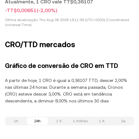
Atualmente, 1 CRO vale TT$0,36107
-TT$0,00651
(-2,00%)
Última atualização:
Thu Aug 06 2026 19:11:39 (UTC+0000) (Coordinated
Universal Time)
CRO/TTD mercados
Gráfico de conversão de CRO em TTD
A partir de hoje, 1 CRO é igual a 0,36107 TTD, descer 2,00%
nas últimas 24 horas. Durante a semana passada, Cronos
(CRO) esteve descer 3,00%. CRO está em tendência
descendente, a diminuir 8,00% nos últimos 30 dias.
1h
24h
1 S
1 milhão
1 A
2a