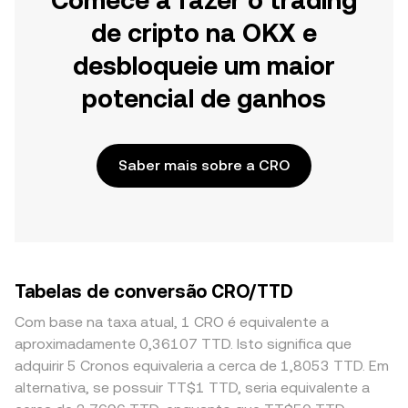
Comece a fazer o trading
de cripto na OKX e
desbloqueie um maior
potencial de ganhos
Saber mais sobre a CRO
Tabelas de conversão CRO/TTD
Com base na taxa atual, 1 CRO é equivalente a
aproximadamente 0,36107 TTD. Isto significa que
adquirir 5 Cronos equivaleria a cerca de 1,8053 TTD. Em
alternativa, se possuir TT$1 TTD, seria equivalente a