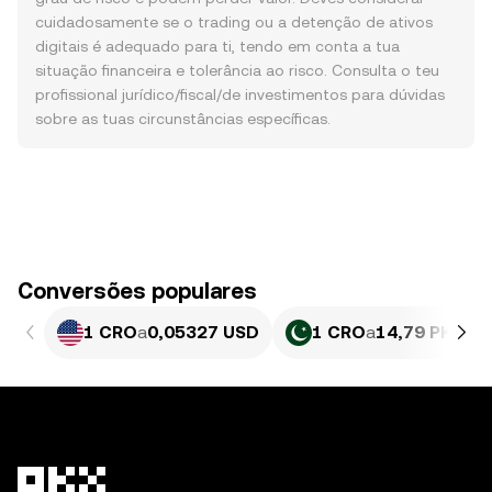
cuidadosamente se o trading ou a detenção de ativos
digitais é adequado para ti, tendo em conta a tua
situação financeira e tolerância ao risco. Consulta o teu
profissional jurídico/fiscal/de investimentos para dúvidas
sobre as tuas circunstâncias específicas.
Conversões populares
1 CRO
a
0,05327 USD
1 CRO
a
14,79 PKR