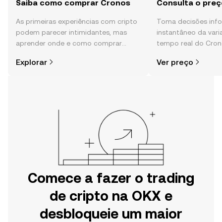
Saiba como comprar Cronos
Consulta o pre
As primeiras experiências com cripto
Toma decisões in
podem parecer intimidantes, mas
instantâneo da var
aprender onde e como comprar
tempo real do Cron
cripto é mais simples do que pensas.
comunidade, notícia
Explorar
Ver preço
Começa a tua viagem na aplicação
móvel da OKX ou aqui mesmo na
Web.
Comece a fazer o trading
de cripto na OKX e
desbloqueie um maior