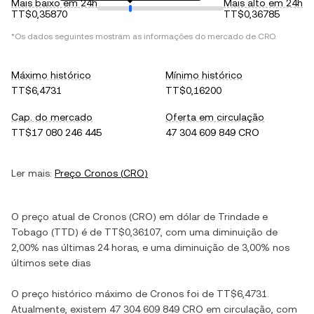
Mais baixo em 24h
Mais alto em 24h
TT$0,35870
TT$0,36785
*Os dados seguintes mostram as informações do mercado de
CRO
.
Máximo histórico
Mínimo histórico
TT$6,4731
TT$0,16200
Cap. do mercado
Oferta em circulação
TT$17 080 246 445
47 304 609 849 CRO
Ler mais:
Preço
Cronos
(
CRO
)
O preço atual de
Cronos
(
CRO
) em
dólar de Trindade e
Tobago
(
TTD
) é de
TT$0,36107
, com
uma diminuição
de
2,00%
nas últimas 24 horas, e
uma diminuição
de
3,00%
nos
últimos sete dias
O preço histórico máximo de
Cronos
foi de
TT$6,4731
.
Atualmente, existem
47 304 609 849 CRO
em circulação, com