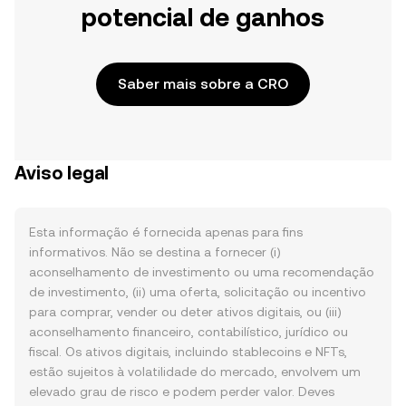
potencial de ganhos
Saber mais sobre a CRO
Aviso legal
Esta informação é fornecida apenas para fins
informativos. Não se destina a fornecer (i)
aconselhamento de investimento ou uma recomendação
de investimento, (ii) uma oferta, solicitação ou incentivo
para comprar, vender ou deter ativos digitais, ou (iii)
aconselhamento financeiro, contabilístico, jurídico ou
fiscal. Os ativos digitais, incluindo stablecoins e NFTs,
estão sujeitos à volatilidade do mercado, envolvem um
elevado grau de risco e podem perder valor. Deves