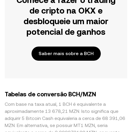
Comece a fazer o trading
de cripto na OKX e
desbloqueie um maior
potencial de ganhos
Saber mais sobre a BCH
Tabelas de conversão BCH/MZN
Com base na taxa atual, 1 BCH é equivalente a
aproximadamente 13 678,21 MZN. Isto significa que
adquirir 5 Bitcoin Cash equivaleria a cerca de 68 391,06
MZN. Em alternativa, se possuir MT1 MZN, seria