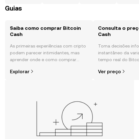
Guias
Saiba como comprar Bitcoin
Consulta o preç
Cash
Cash
As primeiras experiências com cripto
Toma decisões in
podem parecer intimidantes, mas
instantâneo da var
aprender onde e como comprar
tempo real do Bitco
cripto é mais simples do que pensas.
sentimento da comu
Explorar
Ver preço
Começa a tua viagem na aplicação
e muito mais.
móvel da OKX ou aqui mesmo na
Web.