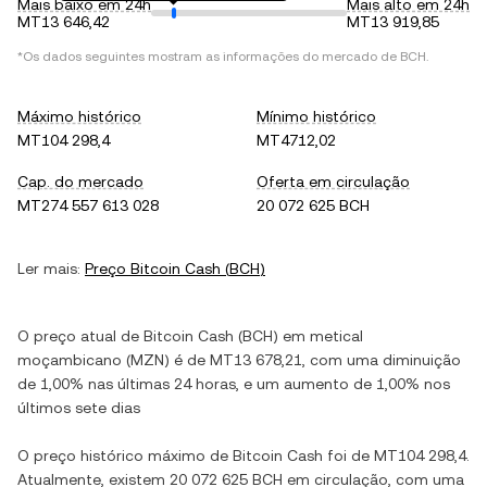
Mais baixo em 24h
Mais alto em 24h
MT13 646,42
MT13 919,85
*Os dados seguintes mostram as informações do mercado de
BCH
.
Máximo histórico
Mínimo histórico
MT104 298,4
MT4712,02
Cap. do mercado
Oferta em circulação
MT274 557 613 028
20 072 625 BCH
Ler mais:
Preço
Bitcoin Cash
(
BCH
)
O preço atual de
Bitcoin Cash
(
BCH
) em
metical
moçambicano
(
MZN
) é de
MT13 678,21
, com
uma diminuição
de
1,00%
nas últimas 24 horas, e
um aumento
de
1,00%
nos
últimos sete dias
O preço histórico máximo de
Bitcoin Cash
foi de
MT104 298,4
.
Atualmente, existem
20 072 625 BCH
em circulação, com uma