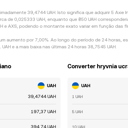
madamente 39,4744 UAH. Isto significa que adquirir 5 Axie In
a cerca de 0,025333 UAH, enquanto que ₴50 UAH corresponder
AH e AXS, podendo o montante exato variar em função das f
ty um aumento por 7,00%. Ao longo do período de 24 horas, e
 UAH e a mais baixa nas últimas 24 horas 38,7545 UAH.
niano
Converter hryvnia ucr
UAH
UAH
39,4744 UAH
1 UAH
197,37 UAH
5 UAH
394,74 UAH
10 UAH