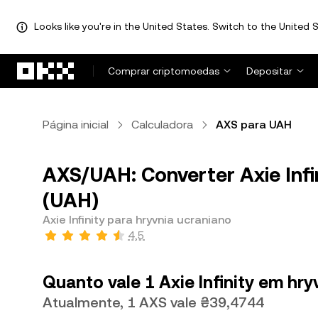
Looks like you're in the United States. Switch to the United S
Avançar para conteúdo principal
Comprar criptomoedas
Depositar
Página inicial
Calculadora
AXS para UAH
AXS/UAH: Converter Axie Infi
(UAH)
Axie Infinity para hryvnia ucraniano
4,5
Quanto vale 1 Axie Infinity em hr
Atualmente, 1 AXS vale ₴39,4744