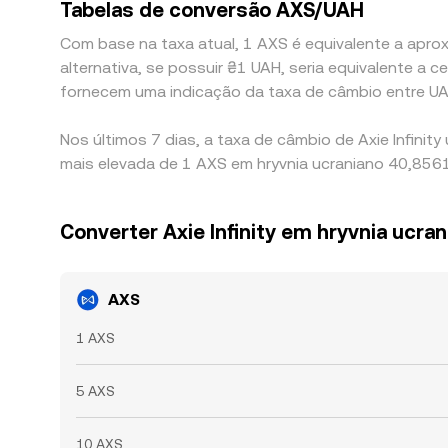
Tabelas de conversão AXS/UAH
Com base na taxa atual, 1 AXS é equivalente a aproxi
alternativa, se possuir ₴1 UAH, seria equivalente 
fornecem uma indicação da taxa de câmbio entre U
Nos últimos 7 dias, a taxa de câmbio de Axie Infini
mais elevada de 1 AXS em hryvnia ucraniano 40,8561
Converter Axie Infinity em hryvnia ucra
AXS
1 AXS
5 AXS
10 AXS