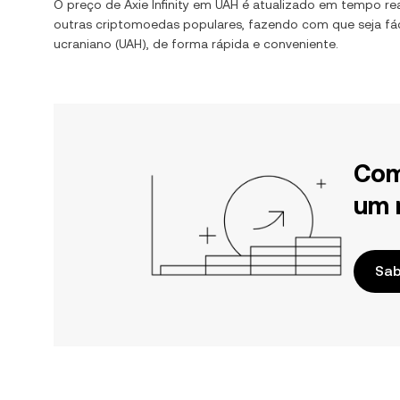
O preço de
Axie Infinity
em
UAH
é atualizado em tempo re
outras criptomoedas populares, fazendo com que seja fác
ucraniano
(
UAH
), de forma rápida e conveniente.
Com
um 
Sab