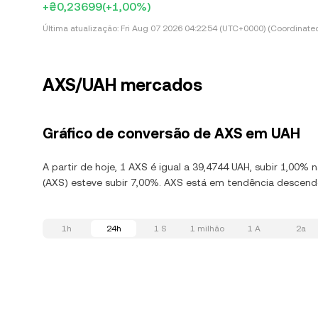
+₴0,23699
(+1,00%)
Última atualização:
Fri Aug 07 2026 04:22:54 (UTC+0000) (Coordinated
AXS/UAH mercados
Gráfico de conversão de AXS em UAH
A partir de hoje, 1 AXS é igual a 39,4744 UAH, subir 1,00% 
(AXS) esteve subir 7,00%. AXS está em tendência descenden
1h
24h
1 S
1 milhão
1 A
2a