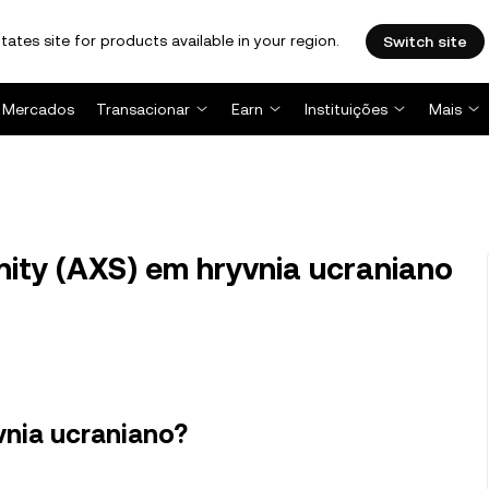
tates site for products available in your region.
Switch site
Mercados
Transacionar
Earn
Instituições
Mais
nity (AXS) em hryvnia ucraniano
yvnia ucraniano?