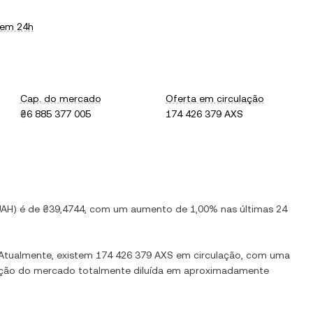
 em 24h
Cap. do mercado
Oferta em circulação
₴6 885 377 005
174 426 379 AXS
UAH
) é de
₴39,4744
, com
um aumento
de
1,00%
nas últimas 24
 Atualmente, existem
174 426 379 AXS
em circulação, com uma
ização do mercado totalmente diluída em aproximadamente