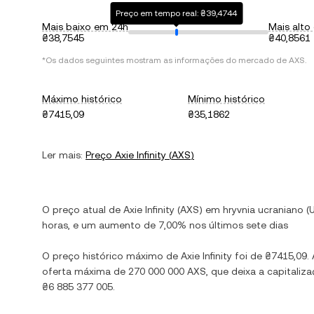
Preço em tempo real: ₴39,4744
Mais baixo em 24h
Mais alto
₴38,7545
₴40,8561
*Os dados seguintes mostram as informações do mercado de
AXS
.
Máximo histórico
Mínimo histórico
₴7415,09
₴35,1862
Ler mais:
Preço
Axie Infinity
(
AXS
)
O preço atual de
Axie Infinity
(
AXS
) em
hryvnia ucraniano
(
horas, e
um aumento
de
7,00%
nos últimos sete dias
O preço histórico máximo de
Axie Infinity
foi de
₴7415,09
.
oferta máxima de
270 000 000 AXS
, que deixa a capital
₴6 885 377 005
.