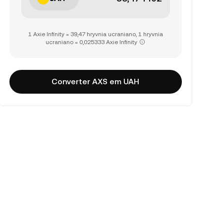
1 Axie Infinity = 39,47 hryvnia ucraniano, 1 hryvnia
ucraniano = 0,025333 Axie Infinity
Converter AXS em UAH