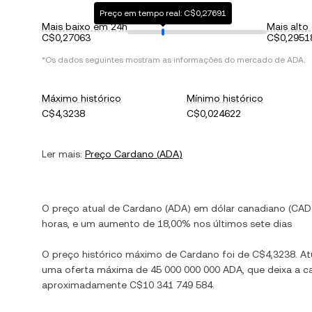
Preço em tempo real: C$0,27691
Mais baixo em 24h
Mais alto
C$0,27063
C$0,2951
*Os dados seguintes mostram as informações do mercado de
ADA
.
Máximo histórico
Mínimo histórico
C$4,3238
C$0,024622
Ler mais:
Preço
Cardano
(
ADA
)
O preço atual de
Cardano
(
ADA
) em
dólar canadiano
(
CAD
horas, e
um aumento
de
18,00%
nos últimos sete dias
O preço histórico máximo de
Cardano
foi de
C$4,3238
. A
uma oferta máxima de
45 000 000 000 ADA
, que deixa a 
aproximadamente
C$10 341 749 584
.