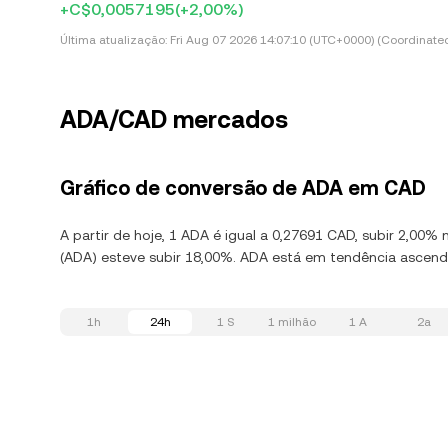
+C$0,0057195
(+2,00%)
Última atualização:
Fri Aug 07 2026 14:07:10 (UTC+0000) (Coordinated
ADA/CAD mercados
Gráfico de conversão de ADA em CAD
A partir de hoje, 1 ADA é igual a 0,27691 CAD, subir 2,00
(ADA) esteve subir 18,00%. ADA está em tendência ascend
1h
24h
1 S
1 milhão
1 A
2a