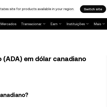
tates site for products available in your region.
Switch site
Mercados
Transacionar
Earn
Instituições
Mais
 (ADA) em dólar canadiano
canadiano?