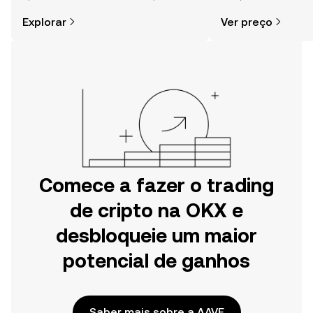
cripto é mais simples do que pensas.
comunidade, notícia
Explorar
Ver preço
Começa a tua viagem na aplicação
móvel da OKX ou aqui mesmo na
Web.
Comece a fazer o trading
de cripto na OKX e
desbloqueie um maior
potencial de ganhos
Saber mais sobre a AAVE