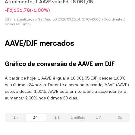
Atualmente, 1 AAVE vale Fdj16 061,05
-Fdj131,78
(-1,00%)
Última atualização:
Sat Aug 08 2026 09:13:51 (UTC+0000) (Coordinated
Universal Time)
AAVE/DJF mercados
Gráfico de conversão de AAVE em DJF
A partir de hoje, 1 AAVE é igual a 16 061,05 DJF, descer 1,00%
nas últimas 24 horas. Durante a semana passada, AAVE (AAVE)
esteve descer 1,00%. AAVE está em tendência ascendente, a
aumentar 2,00% nos últimos 30 dias.
1h
24h
1 S
1 milhão
1 A
2a