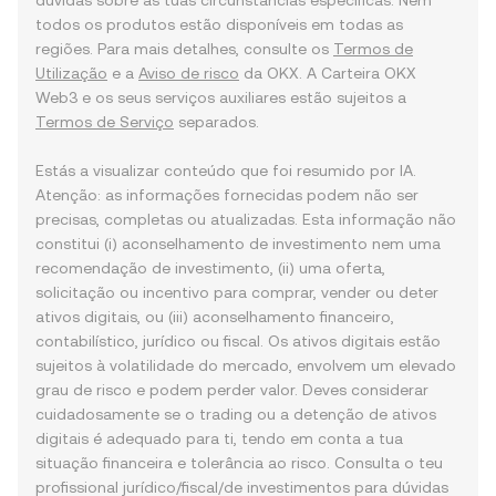
dúvidas sobre as tuas circunstâncias específicas. Nem
todos os produtos estão disponíveis em todas as
regiões. Para mais detalhes, consulte os
Termos de
Utilização
e a
Aviso de risco
da OKX. A Carteira OKX
Web3 e os seus serviços auxiliares estão sujeitos a
Termos de Serviço
separados.
Estás a visualizar conteúdo que foi resumido por IA.
Atenção: as informações fornecidas podem não ser
precisas, completas ou atualizadas. Esta informação não
constitui (i) aconselhamento de investimento nem uma
recomendação de investimento, (ii) uma oferta,
solicitação ou incentivo para comprar, vender ou deter
ativos digitais, ou (iii) aconselhamento financeiro,
contabilístico, jurídico ou fiscal. Os ativos digitais estão
sujeitos à volatilidade do mercado, envolvem um elevado
grau de risco e podem perder valor. Deves considerar
cuidadosamente se o trading ou a detenção de ativos
digitais é adequado para ti, tendo em conta a tua
situação financeira e tolerância ao risco. Consulta o teu
profissional jurídico/fiscal/de investimentos para dúvidas