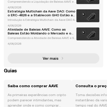
Compreendendo a Liquidação de Baleias AAVE e S
eu Impacto no Mercado As baleias, ou grandes det
4/06/2026
entores de criptomoedas, desempenham um papel
Estratégia Multichain da Aave DAO: Como
crucial na dinâmica do mercado de criptomoedas.
o ERC-4626 e a Stablecoin GHO Estão a
Suas ativida
Moldar o Futuro
Introdução à Estratégia Multichain da Aave DAO A
Aave, uma pioneira em finanças descentralizadas
4/06/2026
(DeFi), tem consistentemente ultrapassado os limite
Atividade de Baleias AAVE: Como as
s da inovação no espaço das criptomoedas. Opera
Baleias Estão Moldando o Mercado e o
ndo s
Que Isso Significa para os Investidores
Compreendendo a Atividade de Baleias AAVE e Se
u Impacto no Mercado AAVE, um dos principais pro
4/06/2026
tocolos de finanças descentralizadas (DeFi), tornou
-se um ponto focal para significativa atividade de b
ale
Ver mais
Guias
Saiba como comprar AAVE
Consulta o preç
As primeiras experiências com cripto
Toma decisões in
podem parecer intimidantes, mas
instantâneo da var
aprender onde e como comprar
tempo real do AAVE