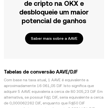
de cripto na OKX e
desbloqueie um maior
potencial de ganhos
Saber mais sobre a AAVE
Tabelas de conversão AAVE/DJF
Com base na taxa atual, 1 AAVE é equivalente a
aproximadamente 16 061,05 DJF. Isto significa que
adquirir 5 AAVE equivaleria a cerca de 80 305,23 DJF. Em
alternativa, se possuir Fdj1 DJF, seria equivalente a cerca
de 0,000062262 DJF, enquanto que Fdj50 DJF