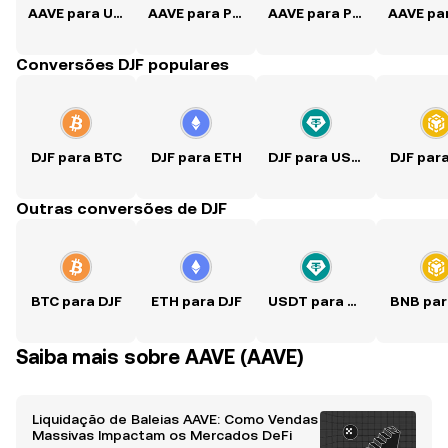
AAVE para USD
AAVE para PKR
AAVE para PHP
Conversões DJF populares
DJF para BTC
DJF para ETH
DJF para USDT
DJF par
Outras conversões de DJF
BTC para DJF
ETH para DJF
USDT para DJF
BNB par
Saiba mais sobre AAVE (AAVE)
Liquidação de Baleias AAVE: Como Vendas
Massivas Impactam os Mercados DeFi