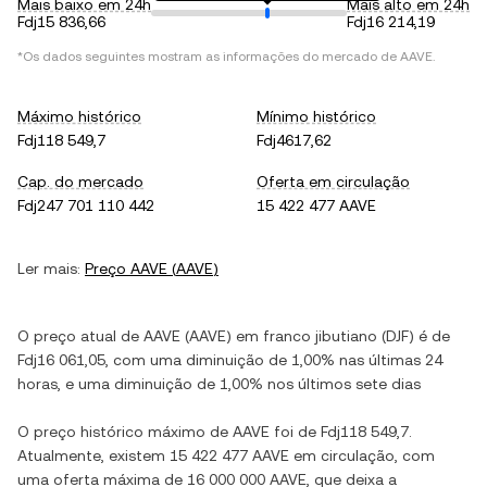
Mais baixo em 24h
Mais alto em 24h
Fdj15 836,66
Fdj16 214,19
*Os dados seguintes mostram as informações do mercado de
AAVE
.
Máximo histórico
Mínimo histórico
Fdj118 549,7
Fdj4617,62
Cap. do mercado
Oferta em circulação
Fdj247 701 110 442
15 422 477 AAVE
Ler mais:
Preço
AAVE
(
AAVE
)
O preço atual de
AAVE
(
AAVE
) em
franco jibutiano
(
DJF
) é de
Fdj16 061,05
, com
uma diminuição
de
1,00%
nas últimas 24
horas, e
uma diminuição
de
1,00%
nos últimos sete dias
O preço histórico máximo de
AAVE
foi de
Fdj118 549,7
.
Atualmente, existem
15 422 477 AAVE
em circulação, com
uma oferta máxima de
16 000 000 AAVE
, que deixa a