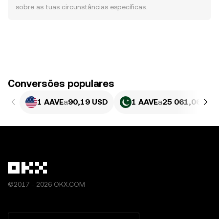
sobre as tuas circunstâncias específicas.
Conversões populares
1 AAVE
a
90,19 USD
1 AAVE
a
25 061,06 PKR
©2017 - 2026 OKX.COM