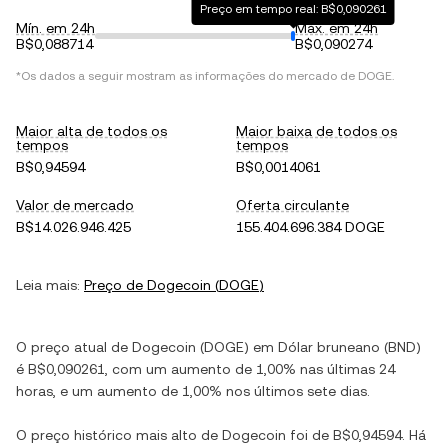
Preço em tempo real: B$0,090261
Mín. em 24h
Máx. em 24h
B$0,088714
B$0,090274
*Os dados a seguir mostram as informações do mercado de
DOGE
.
Maior alta de todos os
Maior baixa de todos os
tempos
tempos
B$0,94594
B$0,0014061
Valor de mercado
Oferta circulante
B$14.026.946.425
155.404.696.384 DOGE
Leia mais:
Preço de
Dogecoin
(
DOGE
)
O preço atual de
Dogecoin
(
DOGE
) em
Dólar bruneano
(
BND
)
é
B$0,090261
, com
um aumento
de
1,00%
nas últimas 24
horas, e
um aumento
de
1,00%
nos últimos sete dias.
O preço histórico mais alto de
Dogecoin
foi de
B$0,94594
. Há