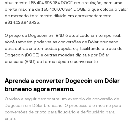
atualmente
155.404.696.384 DOGE
em circulação, com uma
oferta máxima de
155.406.076.384 DOGE
, o que coloca o valor
de mercado totalmente diluído em aproximadamente
B$14.026.946.425
.
O preço de
Dogecoin
em
BND
é atualizado em tempo real.
Você também pode ver as conversões de
Dólar bruneano
para outras criptomoedas populares, facilitando a troca de
Dogecoin
(
DOGE
) e outras moedas digitais por
Dólar
bruneano
(
BND
) de forma rápida e conveniente.
Aprenda a converter Dogecoin em Dólar
bruneano agora mesmo.
O vídeo a seguir demonstra um exemplo de conversão de
Dogecoin em Dólar bruneano. O processo é o mesmo para
conversões de cripto para fiduciário e de fiduciário para
cripto.