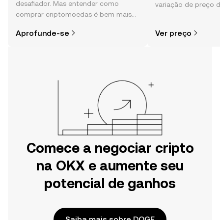
desafiador. Mas entender como
variação de preço 
comprar criptomoedas é bem mais
sentimento da comu
simples do que parece,
e muito mais.
Aprofunde-se
Ver preço
especialmente quando você já sabe
por onde começar.
Comece a negociar cripto
na OKX e aumente seu
potencial de ganhos
Saiba mais sobre DOGE