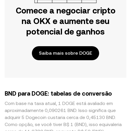
Comece a negociar cripto
na OKX e aumente seu
potencial de ganhos
Saiba mais sobre DOGE
BND para DOGE: tabelas de conversão
Com base na taxa atual, 1 DOGE está avaliado em
aproximadamente 0,090261 BND. Isso significa que
adquirir 5 Dogecoin custaria cerca de 0,45130 BND.
Como opção, se você tiver B$ 1 (BND), isso equivaleria