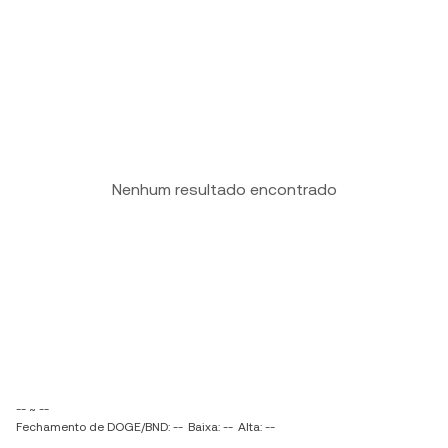
Nenhum resultado encontrado
-- ~ --
Fechamento de DOGE/BND: --
Baixa: --
Alta: --