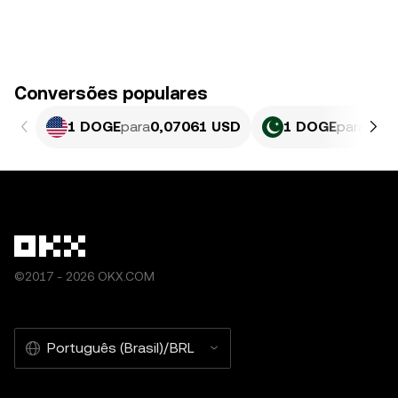
Conversões populares
1 DOGE
para
0,07061 USD
1 DOGE
para
19,6
©2017 - 2026 OKX.COM
Português (Brasil)/BRL