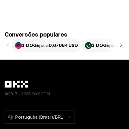
Conversões populares
1 DOGE
para
0,07064 USD
1 DOGE
para
19,6
©2017 - 2026 OKX.COM
Português (Brasil)/BRL