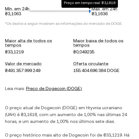
Preço em tempo real: ₴3,1618
Mín. em 24h
Máx. em 24h
₴3,1063
₴3,1636
*Os dados a seguir mostram as informações do mercado de
DOGE
.
Maior alta de todos os
Maior baixa de todos os
tempos
tempos
₴33,1219
₴0,049235
Valor de mercado
Oferta circulante
₴491.357.999.249
155.404.696.384 DOGE
Leia mais:
Preço de
Dogecoin
(
DOGE
)
O preço atual de
Dogecoin
(
DOGE
) em
Hryvnia ucraniano
(
UAH
) é
₴3,1618
, com
um aumento
de
1,00%
nas últimas 24
horas, e
um aumento
de
1,00%
nos últimos sete dias.
O preço histórico mais alto de
Dogecoin
foi de
₴33,1219
. Há