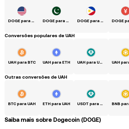
DOGE para USD
DOGE para PKR
DOGE para PHP
Conversões populares de UAH
UAH para BTC
UAH para ETH
UAH para USDT
Outras conversões de UAH
BTC para UAH
ETH para UAH
USDT para UAH
Saiba mais sobre Dogecoin (DOGE)