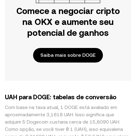
Comece a negociar cripto
na OKX e aumente seu
potencial de ganhos
Saiba mais sobre DOGE
UAH para DOGE: tabelas de conversão
Com base na taxa atual, 1 DOGE está avaliado em
aproximadamente 3,1618 UAH. Isso significa que
adquirir 5 Dogecoin custaria cerca de 15,8090 UAH.
Como opção, se você tiver ₴ 1 (UAH), isso equivaleria