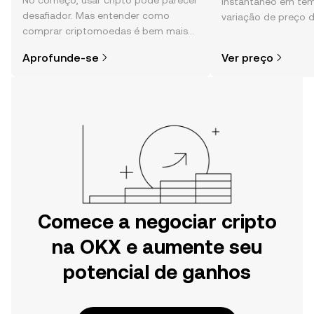
No começo, usar cripto pode parecer
instantâneo em tem
desafiador. Mas entender como
variação de preço 
comprar criptomoedas é bem mais
sentimento da comu
simples do que parece,
e muito mais.
Aprofunde-se
Ver preço
especialmente quando você já sabe
por onde começar.
Comece a negociar cripto
na OKX e aumente seu
potencial de ganhos