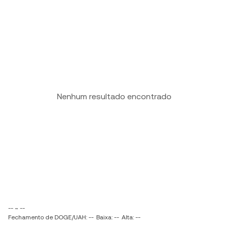
Nenhum resultado encontrado
-- ~ --
Fechamento de DOGE/UAH: --
Baixa: --
Alta: --