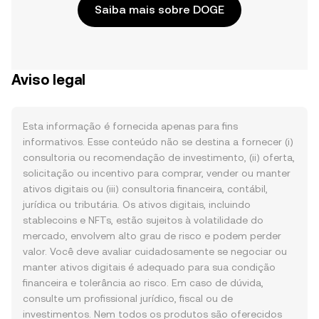
Saiba mais sobre DOGE
Aviso legal
Esta informação é fornecida apenas para fins
informativos. Esse conteúdo não se destina a fornecer (i)
consultoria ou recomendação de investimento, (ii) oferta,
solicitação ou incentivo para comprar, vender ou manter
ativos digitais ou (iii) consultoria financeira, contábil,
jurídica ou tributária. Os ativos digitais, incluindo
stablecoins e NFTs, estão sujeitos à volatilidade do
mercado, envolvem alto grau de risco e podem perder
valor. Você deve avaliar cuidadosamente se negociar ou
manter ativos digitais é adequado para sua condição
financeira e tolerância ao risco. Em caso de dúvida,
consulte um profissional jurídico, fiscal ou de
investimentos. Nem todos os produtos são oferecidos