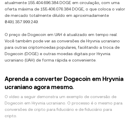
atualmente
155.404.696.384 DOGE
em circulação, com uma
oferta máxima de
155.406.076.384 DOGE
, o que coloca o valor
de mercado totalmente diluído em aproximadamente
₴491.357.999.249
.
O preço de
Dogecoin
em
UAH
é atualizado em tempo real.
Você também pode ver as conversões de
Hryvnia ucraniano
para outras criptomoedas populares, facilitando a troca de
Dogecoin
(
DOGE
) e outras moedas digitais por
Hryvnia
ucraniano
(
UAH
) de forma rápida e conveniente.
Aprenda a converter Dogecoin em Hryvnia
ucraniano agora mesmo.
O vídeo a seguir demonstra um exemplo de conversão de
Dogecoin em Hryvnia ucraniano. O processo é o mesmo para
conversões de cripto para fiduciário e de fiduciário para
cripto.