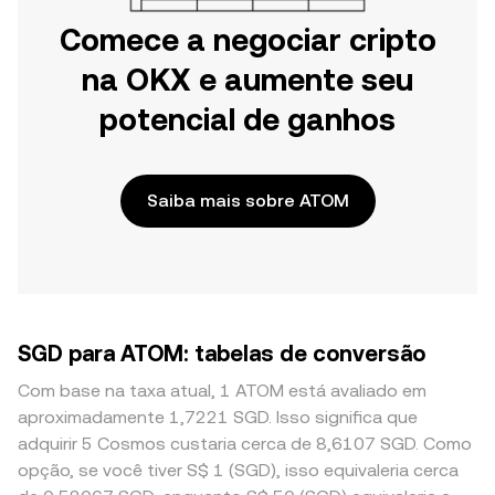
Comece a negociar cripto
na OKX e aumente seu
potencial de ganhos
Saiba mais sobre ATOM
SGD para ATOM: tabelas de conversão
Com base na taxa atual, 1 ATOM está avaliado em
aproximadamente 1,7221 SGD. Isso significa que
adquirir 5 Cosmos custaria cerca de 8,6107 SGD. Como
opção, se você tiver S$ 1 (SGD), isso equivaleria cerca