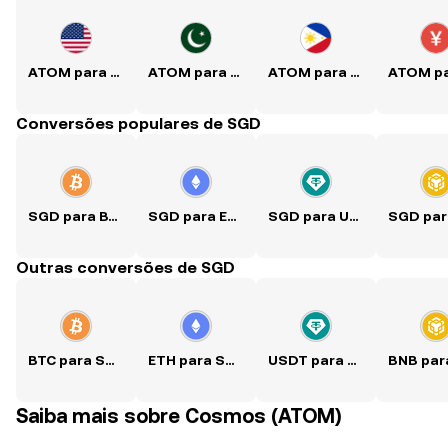
ATOM para USD
ATOM para PKR
ATOM para PHP
Conversões populares de SGD
SGD para BTC
SGD para ETH
SGD para USDT
Outras conversões de SGD
BTC para SGD
ETH para SGD
USDT para SGD
Saiba mais sobre Cosmos (ATOM)