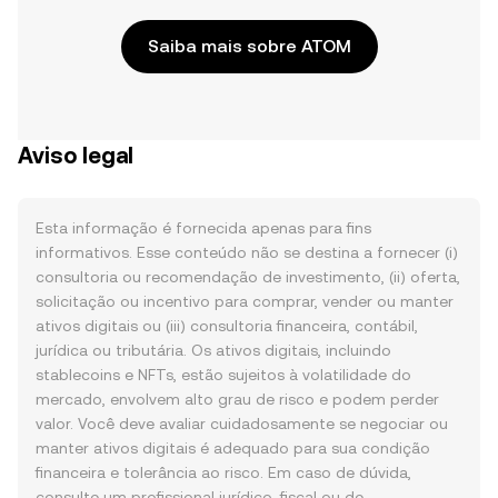
Saiba mais sobre ATOM
Aviso legal
Esta informação é fornecida apenas para fins
informativos. Esse conteúdo não se destina a fornecer (i)
consultoria ou recomendação de investimento, (ii) oferta,
solicitação ou incentivo para comprar, vender ou manter
ativos digitais ou (iii) consultoria financeira, contábil,
jurídica ou tributária. Os ativos digitais, incluindo
stablecoins e NFTs, estão sujeitos à volatilidade do
mercado, envolvem alto grau de risco e podem perder
valor. Você deve avaliar cuidadosamente se negociar ou
manter ativos digitais é adequado para sua condição
financeira e tolerância ao risco. Em caso de dúvida,
consulte um profissional jurídico, fiscal ou de