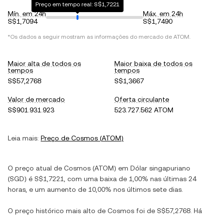
Preço em tempo real: S$1,7221
Mín. em 24h
Máx. em 24h
S$1,7094
S$1,7490
*Os dados a seguir mostram as informações do mercado de
ATOM
.
Maior alta de todos os
Maior baixa de todos os
tempos
tempos
S$57,2768
S$1,3667
Valor de mercado
Oferta circulante
S$901.931.923
523.727.562 ATOM
Leia mais:
Preço de
Cosmos
(
ATOM
)
O preço atual de
Cosmos
(
ATOM
) em
Dólar singapuriano
(
SGD
) é
S$1,7221
, com
uma baixa
de
1,00%
nas últimas 24
horas, e
um aumento
de
10,00%
nos últimos sete dias.
O preço histórico mais alto de
Cosmos
foi de
S$57,2768
. Há