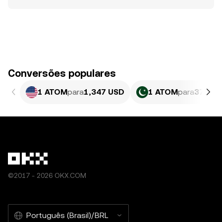
Conversões populares
1 ATOM
para
1,347 USD
1 ATOM
para
374,12
©2017 - 2026 OKX.COM
Português (Brasil)/BRL