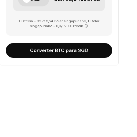
1 Bitcoin = 82.715,54 Dólar singapuriano, 1 Dólar
singapuriano = 0,0₄1209 Bitcoin
Converter BTC para SGD