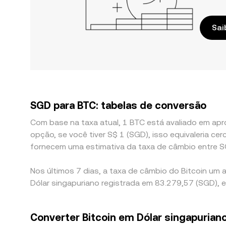
Sai
SGD para BTC: tabelas de conversão
Com base na taxa atual, 1 BTC está avaliado em apr
opção, se você tiver S$ 1 (SGD), isso equivaleria
fornecem uma estimativa da taxa de câmbio entre S
Nos últimos 7 dias, a taxa de câmbio do Bitcoin um
Dólar singapuriano registrada em 83.279,57 (SGD), e
Converter Bitcoin em Dólar singapurian