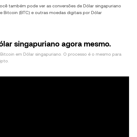
 Você também pode ver as conversões de
Dólar singapuriano
de
Bitcoin
(
BTC
) e outras moedas digitais por
Dólar
ólar singapuriano agora mesmo.
Bitcoin em Dólar singapuriano. O processo é o mesmo para
ipto.