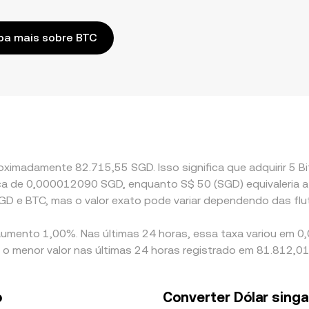
ba mais sobre BTC
oximadamente 82.715,55 SGD. Isso significa que adquirir 5 B
 cerca de 0,000012090 SGD, enquanto S$ 50 (SGD) equivaleri
GD e BTC, mas o valor exato pode variar dependendo das fl
 aumento 1,00%. Nas últimas 24 horas, essa taxa variou em 0
 o menor valor nas últimas 24 horas registrado em 81.812,01
o
Converter Dólar singa