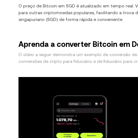
O preço de
Bitcoin
em
SGD
é atualizado em tempo real.
para outras criptomoedas populares, facilitando a troca 
singapuriano
(
SGD
) de forma rápida e conveniente.
Aprenda a converter Bitcoin em D
O vídeo a seguir demonstra um exemplo de conversão de 
conversões de cripto para fiduciário e de fiduciário para cr