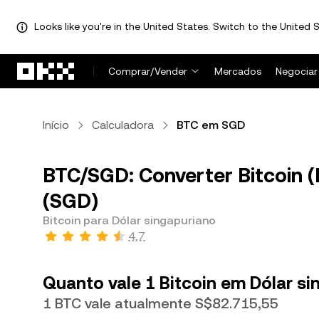
Looks like you're in the United States. Switch to the United S
Pular para o conteúdo principal
Comprar/Vender
Mercados
Negociar
Início
Calculadora
BTC em SGD
BTC/SGD: Converter Bitcoin (
(SGD)
Bitcoin para Dólar singapuriano
4,7
Quanto vale 1 Bitcoin em Dólar s
1 BTC vale atualmente S$82.715,55