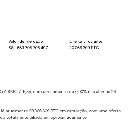
Valor de mercado
Oferta circulante
S$1.659.795.706.497
20.066.309 BTC
D
) é
S$82.715,55
, com
um aumento
de
0,00%
nas últimas 24
 Há atualmente
20.066.309 BTC
em circulação, com uma oferta
cado totalmente diluído em aproximadamente