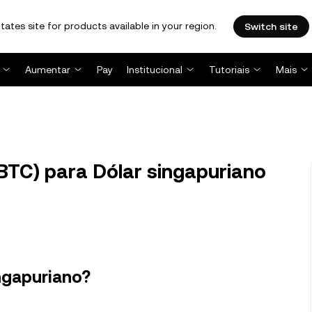
tates site for products available in your region.
Switch site
Aumentar
Pay
Institucional
Tutoriais
Mais
BTC) para Dólar singapuriano
ingapuriano?