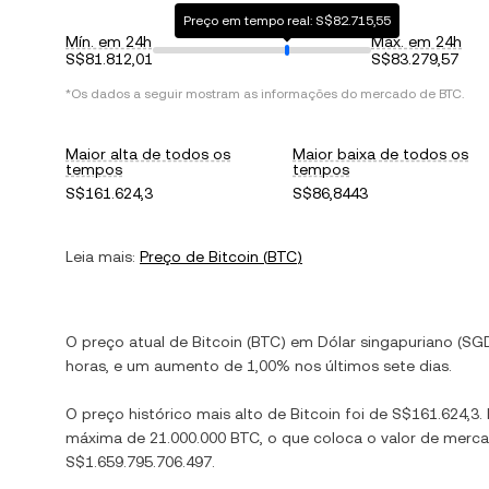
Preço em tempo real: S$82.715,55
Mín. em 24h
Máx. em 24h
S$81.812,01
S$83.279,57
*Os dados a seguir mostram as informações do mercado de
BTC
.
Maior alta de todos os
Maior baixa de todos os
tempos
tempos
S$161.624,3
S$86,8443
Leia mais:
Preço de
Bitcoin
(
BTC
)
O preço atual de
Bitcoin
(
BTC
) em
Dólar singapuriano
(
SG
horas, e
um aumento
de
1,00%
nos últimos sete dias.
O preço histórico mais alto de
Bitcoin
foi de
S$161.624,3
.
máxima de
21.000.000 BTC
, o que coloca o valor de mer
S$1.659.795.706.497
.