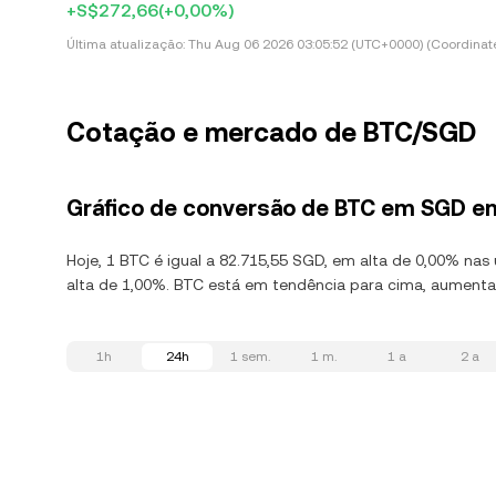
+S$272,66
(+0,00%)
Última atualização:
Thu Aug 06 2026 03:05:52 (UTC+0000) (Coordinate
Cotação e mercado de BTC/SGD
Gráfico de conversão de BTC em SGD e
Hoje, 1 BTC é igual a 82.715,55 SGD, em alta de 0,00% nas
alta de 1,00%. BTC está em tendência para cima, aumenta
1h
24h
1 sem.
1 m.
1 a
2 a